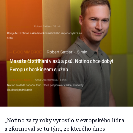
Robert Sattler
33 min
E-COMMERCE
Kdo je Mr. Notino? Zakladatel kosmetického impéria vylézá ze
stínu
E-COMMERCE
Robert Sattler
5 min
Masáže či stříhání vlasů a psů. Notino chce dobýt Evropu
s bookingem služeb
BREAKING NEWS
Anna Odermattová
5 min
Notino zakládá nadační fond. Chce podporovat vědce,
studenty i budoucí podnikatele
„Notino za ty roky vyrostlo v evropského lídra
a zformoval se tu tým, ze kterého dnes