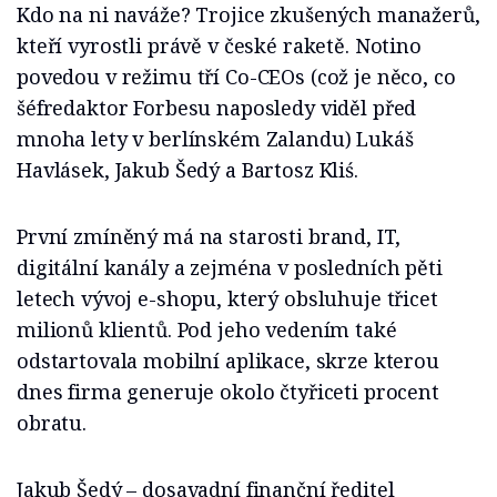
Kdo na ni naváže? Trojice zkušených manažerů,
kteří vyrostli právě v české raketě. Notino
povedou v režimu tří Co-CEOs (což je něco, co
šéfredaktor Forbesu naposledy viděl před
mnoha lety v berlínském Zalandu) Lukáš
Havlásek, Jakub Šedý a Bartosz Kliś.
První zmíněný má na starosti brand, IT,
digitální kanály a zejména v posledních pěti
letech vývoj e-shopu, který obsluhuje třicet
milionů klientů. Pod jeho vedením také
odstartovala mobilní aplikace, skrze kterou
dnes firma generuje okolo čtyřiceti procent
obratu.
Jakub Šedý – dosavadní finanční ředitel