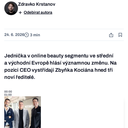
Zdravko Krstanov
Odebírat autora
24. 6. 2026
3 min
Jednička v online beauty segmentu ve střední
a východní Evropě hlásí významnou změnu. Na
pozici CEO vystřídají Zbyňka Kociána hned tři
noví ředitelé.
00:00
01:00