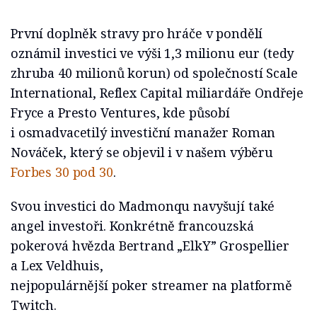
První doplněk stravy pro hráče v pondělí
oznámil investici ve výši 1,3 milionu eur (tedy
zhruba 40 milionů korun) od společností Scale
International, Reflex Capital miliardáře Ondřeje
Fryce a Presto Ventures, kde působí
i osmadvacetilý investiční manažer Roman
Nováček, který se objevil i v našem výběru
Forbes 30 pod 30
.
Svou investici do Madmonqu navyšují také
angel investoři. Konkrétně francouzská
pokerová hvězda Bertrand „ElkY” Grospellier
a Lex Veldhuis,
nejpopulárnější poker streamer na platformě
Twitch.