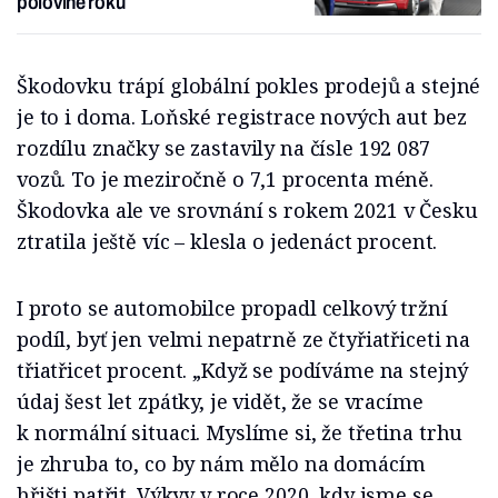
polovině roku
Škodovku trápí globální pokles prodejů a stejné
je to i doma. Loňské registrace nových aut bez
rozdílu značky se zastavily na čísle 192 087
vozů. To je meziročně o 7,1 procenta méně.
Škodovka ale ve srovnání s rokem 2021 v Česku
ztratila ještě víc – klesla o jedenáct procent.
I proto se automobilce propadl celkový tržní
podíl, byť jen velmi nepatrně ze čtyřiatřiceti na
třiatřicet procent. „Když se podíváme na stejný
údaj šest let zpátky, je vidět, že se vracíme
k normální situaci. Myslíme si, že třetina trhu
je zhruba to, co by nám mělo na domácím
hřišti patřit. Výkyv v roce 2020, kdy jsme se