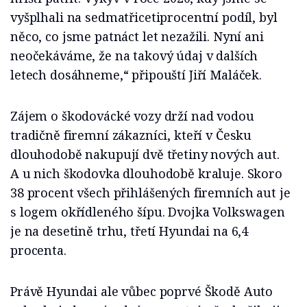
vyšplhali na sedmatřicetiprocentní podíl, byl
něco, co jsme patnáct let nezažili. Nyní ani
neočekáváme, že na takový údaj v dalších
letech dosáhneme,“ připouští Jiří Maláček.
Zájem o škodovácké vozy drží nad vodou
tradičně firemní zákazníci, kteří v Česku
dlouhodobě nakupují dvě třetiny nových aut.
A u nich škodovka dlouhodobě kraluje. Skoro
38 procent všech přihlášených firemních aut je
s logem okřídleného šípu. Dvojka Volkswagen
je na desetině trhu, třetí Hyundai na 6,4
procenta.
Právě Hyundai ale vůbec poprvé Škodě Auto