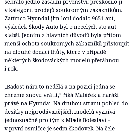
sebralo jedno zásadní prvenství: přeskočilo ji
v kategorii prodejů soukromým zákazníkům.
Zatímco Hyundai jim loni dodalo 9651 aut,
výsledek Škody Auto byl o necelých sto aut
slabší. Jedním z hlavních důvodů byla přitom
menší ochota soukromých zákazníků přistoupit
na dlouhé dodací lhůty, které v případě
některých škodováckých modelů přetáhnou
i rok.
„Radost nám to nedělá a na pozici jedna se
chceme znovu vrátit,“ říká Maláček a naráží
právě na Hyundai. Na druhou stranu pohled do
desítky nejprodávanějších modelů vyznívá
jednoznačně pro tým z Mladé Boleslavi –
v první osmičce je sedm škodovek. Na čele