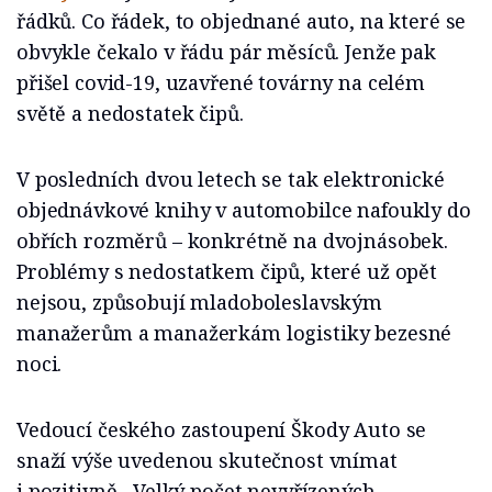
řádků. Co řádek, to objednané auto, na které se
obvykle čekalo v řádu pár měsíců. Jenže pak
přišel covid-19, uzavřené továrny na celém
světě a nedostatek čipů.
V posledních dvou letech se tak elektronické
objednávkové knihy v automobilce nafoukly do
obřích rozměrů – konkrétně na dvojnásobek.
Problémy s nedostatkem čipů, které už opět
nejsou, způsobují mladoboleslavským
manažerům a manažerkám logistiky bezesné
noci.
Vedoucí českého zastoupení Škody Auto se
snaží výše uvedenou skutečnost vnímat
i pozitivně. „Velký počet nevyřízených