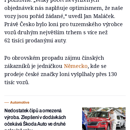
objednávek nás naplňuje optimismem, že naše
vozy jsou pořád žádané,“ uvedl Jan Maláček.
Právě Česko bylo loni pro tuzemského výrobce
vozů druhým největším trhem s více než
62 tisíci prodanými auty.
Po obrovském propadu zájmu čínských
zákazníků je jedničkou
Německo
, kde se
prodeje české značky loni vyšplhaly přes 130
tisíc vozů.
Automotive
Nedostatek čipů a omezená
výroba. Zlepšení v dodávkách
očekává Škoda Auto ve druhé