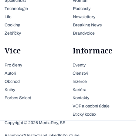
Společnost
Woman
Technologie
Podcasty
Life
Newslettery
Cooking
Breaking News
Žebříčky
Brandvoice
Více
Informace
Pro členy
Eventy
Autoři
Členství
Obchod
Inzerce
Knihy
Kariéra
Forbes Select
Kontakty
VOP a osobní údaje
Etický kodex
Copyright © 2026 MediaRey, SE
Facebook
X
Instagram
LinkedIn
YouTube