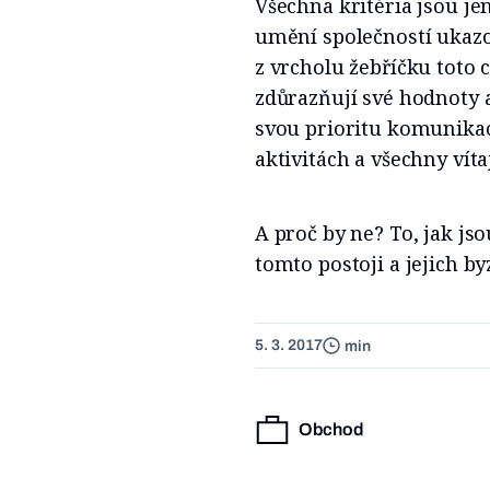
Všechna kritéria jsou jen
umění společností ukazov
z vrcholu žebříčku toto 
zdůrazňují své hodnoty a
svou prioritu komunikac
aktivitách a všechny víta
A proč by ne? To, jak js
tomto postoji a jejich by
5. 3. 2017
min
Obchod