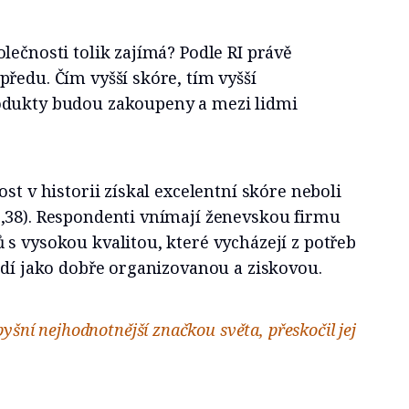
lečnosti tolik zajímá? Podle RI právě
ředu. Čím vyšší skóre, tím vyšší
odukty budou zakoupeny a mezi lidmi
st v historii získal excelentní skóre neboli
,38). Respondenti vnímají ženevskou firmu
s vysokou kvalitou, které vycházejí z potřeb
idí jako dobře organizovanou a ziskovou.
yšní nejhodnotnější značkou světa, přeskočil jej