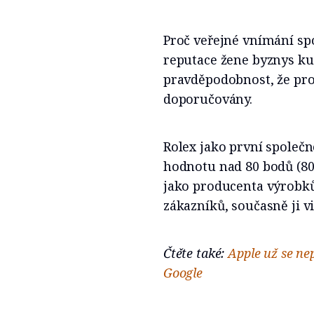
Proč veřejné vnímání spo
reputace žene byznys kup
pravděpodobnost, že pr
doporučovány.
Rolex jako první společno
hodnotu nad 80 bodů (80
jako producenta výrobků 
zákazníků, současně ji v
Čtěte také:
Apple už se nep
Google