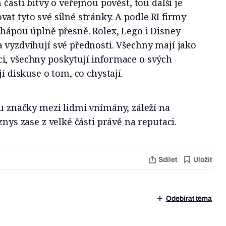
 částí bitvy o veřejnou pověst, tou další je
at tyto své silné stránky. A podle RI firmy
chápou úplně přesně. Rolex, Lego i Disney
 vyzdvihují své přednosti. Všechny mají jako
i, všechny poskytují informace o svých
jí diskuse o tom, co chystají.
ou značky mezi lidmi vnímány, záleží na
znys zase z velké části právě na reputaci.
Sdílet
Uložit
Odebírat téma