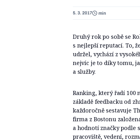
5. 3. 2017
min
Druhý rok po sobě se Ro
s nejlepší reputací. To, 
udržel, vychází z vysoké
nejvíc je to díky tomu, j
a služby.
Ranking, který řadí 100 
základě feedbacku od zh
každoročně sestavuje The
firma z Bostonu založená
a hodnotí značky podle s
pracoviště, vedení, rozm