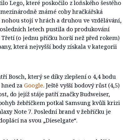
ilo Lego, které poskočilo z loňského šestého
je mezinárodně známé coby hračkářská
 nohou stojí v hrách a druhou ve vzdělávání,
posledních letech pustila do produkování
 Třetí (o jednu příčku horší než před rokem)
ny, která nejvyšší body získala v kategorii
tří Bosch, který se díky zlepšení o 4,4 bodu
a hned za
Google
. Ještě vyšší bodový růst (4,5)
ost, do jejíž stáje patří značky Budweiser,
pohyb žebříčkem potkal Samsung kvůli krizi
xy Note 7. Poslední brand v žebříčku je
doplácí na svou „Dieselgate“.