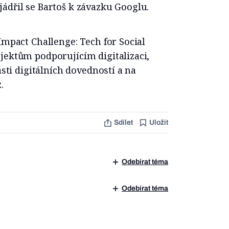
ádřil se Bartoš k závazku Googlu.
Impact Challenge: Tech for Social
jektům podporujícím digitalizaci,
asti digitálních dovedností a na
.
Sdílet
Uložit
Odebírat téma
Odebírat téma