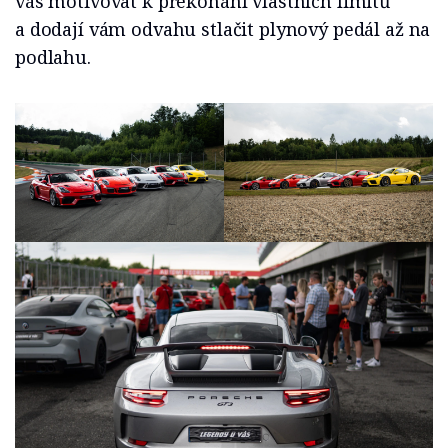
vás motivovat k překonání vlastních limitů
a dodají vám odvahu stlačit plynový pedál až na
podlahu.