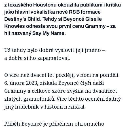
z texaského Houstonu okouzlila publikum i kritiku
jako hlavní vokalistka nové R&B formace
Destiny’s Child. Tehdy si Beyoncé Giselle
Knowles odnesla svou první cenu Grammy – za
hit nazvaný Say My Name.
Už tehdy bylo dobré vyslovit její jméno –
a dobře si ho zapamatovat.
O více než dvacet let později, v noci na pondělí
6. února 2023, získala Beyoncé čtyři další
Grammy a celkové skóre zvýšila na dvaatřicet
zlatých gramofonků. Více těchto ocenění žádný
jiný hudebník v historii nezískal.
Příběh Beyoncé je příběhem ohromného