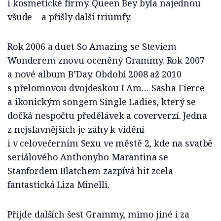
i kosmetické firmy. Queen Bey byla najednou
všude – a přišly další triumfy.
Rok 2006 a duet So Amazing se Steviem
Wonderem znovu oceněný Grammy. Rok 2007
a nové album B’Day. Období 2008 až 2010
s přelomovou dvojdeskou I Am… Sasha Fierce
a ikonickým songem Single Ladies, který se
dočká nespočtu předělávek a coververzí. Jedna
z nejslavnějších je záhy k vidění
i v celovečerním Sexu ve městě 2, kde na svatbě
seriálového Anthonyho Marantina se
Stanfordem Blatchem zazpívá hit zcela
fantastická Liza Minelli.
Přijde dalších šest Grammy, mimo jiné i za