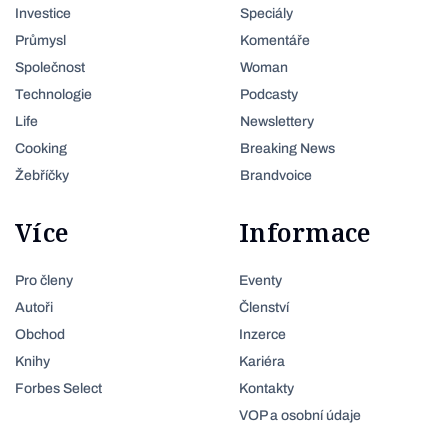
Investice
Speciály
Průmysl
Komentáře
Společnost
Woman
Technologie
Podcasty
Life
Newslettery
Cooking
Breaking News
Žebříčky
Brandvoice
Více
Informace
Pro členy
Eventy
Autoři
Členství
Obchod
Inzerce
Knihy
Kariéra
Forbes Select
Kontakty
VOP a osobní údaje