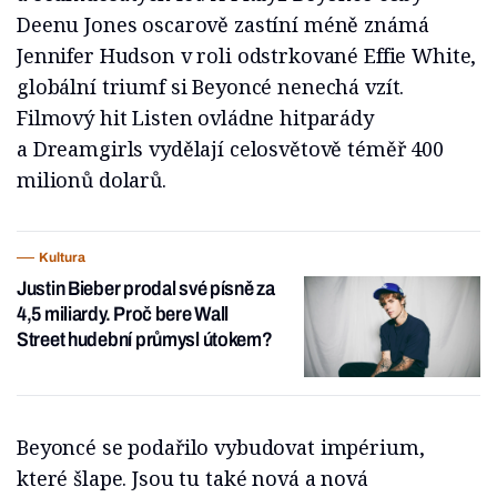
Deenu Jones oscarově zastíní méně známá
Jennifer Hudson v roli odstrkované Effie White,
globální triumf si Beyoncé nenechá vzít.
Filmový hit Listen ovládne hitparády
a Dreamgirls vydělají celosvětově téměř 400
milionů dolarů.
Kultura
Justin Bieber prodal své písně za
4,5 miliardy. Proč bere Wall
Street hudební průmysl útokem?
Beyoncé se podařilo vybudovat impérium,
které šlape. Jsou tu také nová a nová