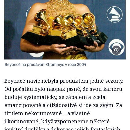
Foto Ge
Beyoncé na předávání Grammys v roce 2004
Beyoncé navíc nebyla produktem jedné sezony.
Od počátku bylo naopak jasné, že svou kariéru
buduje systematicky, se zápalem a zcela
emancipovaně a ctižádostivě si jde za svým. Za
titulem nekorunované – a vlastně
i korunované, když vzpomeneme některé
jevištní doplňky a dekorace jejích fantaskních