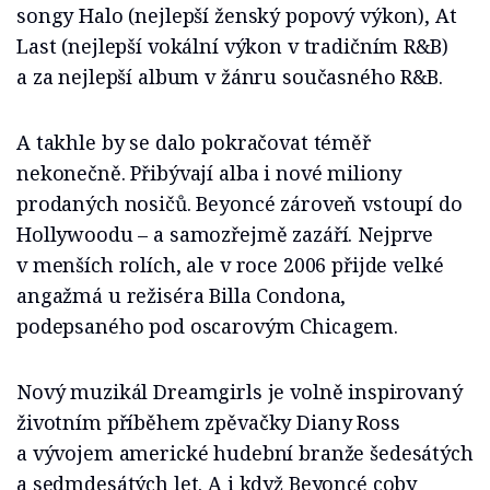
songy Halo (nejlepší ženský popový výkon), At
Last (nejlepší vokální výkon v tradičním R&B)
a za nejlepší album v žánru současného R&B.
A takhle by se dalo pokračovat téměř
nekonečně. Přibývají alba i nové miliony
prodaných nosičů. Beyoncé zároveň vstoupí do
Hollywoodu – a samozřejmě zazáří. Nejprve
v menších rolích, ale v roce 2006 přijde velké
angažmá u režiséra Billa Condona,
podepsaného pod oscarovým Chicagem.
Nový muzikál Dreamgirls je volně inspirovaný
životním příběhem zpěvačky Diany Ross
a vývojem americké hudební branže šedesátých
a sedmdesátých let. A i když Beyoncé coby