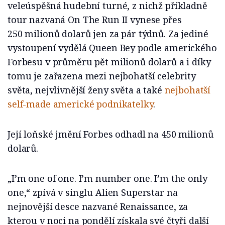
veleúspěšná hudební turné, z nichž příkladně
tour nazvaná On The Run II vynese přes
250 milionů dolarů jen za pár týdnů. Za jediné
vystoupení vydělá Queen Bey podle amerického
Forbesu v průměru pět milionů dolarů a i díky
tomu je zařazena mezi nejbohatší celebrity
světa, nejvlivnější ženy světa a také
nejbohatší
self-made americké podnikatelky
.
Její loňské jmění Forbes odhadl na 450 milionů
dolarů.
„I’m one of one. I’m number one. I’m the only
one,“ zpívá v singlu Alien Superstar na
nejnovější desce nazvané Renaissance, za
kterou v noci na pondělí získala své čtyři další