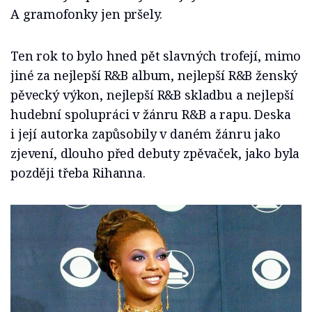
A gramofonky jen pršely.
Ten rok to bylo hned pět slavných trofejí, mimo
jiné za nejlepší R&B album, nejlepší R&B ženský
pěvecký výkon, nejlepší R&B skladbu a nejlepší
hudební spolupráci v žánru R&B a rapu. Deska
i její autorka zapůsobily v daném žánru jako
zjevení, dlouho před debuty zpěvaček, jako byla
později třeba Rihanna.