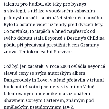
talentu pro hudbu, ale taky pro byznys
a strategii, s níž lze v současném zábavním
průmyslu uspět – a přinášet stále něco nového.
Bylo to ostatně vidět už tehdy před dvaceti lety.
Co novinka, to úspěch a hned napřesrok od
svého debutu stála Beyoncé s Destiny’s Child na
pódiu při předávání prestižních cen Grammy
znovu. Tentokrát za hit Survivor.
Což byl jen začátek. V roce 2004 ovládla Beyoncé
slavné ceny se svým autorským albem
Dangerously in Love, v němž přetavila v triumf
hudební i životní partnerství s mimořádně
talentovaným hudebníkem a vizionářem
Shawnem Coreym Carterem, známým pod
uměleckým pseudonymem Jay-Z.