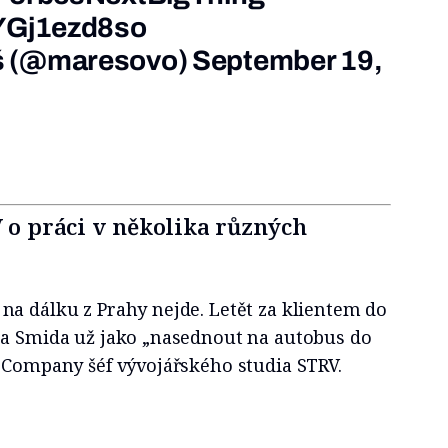
/YGj1ezd8so
š (@maresovo)
September 19,
V o práci v několika různých
na dálku z Prahy nejde. Letět za klientem do
ba Smida už jako „nasednout na autobus do
t Company šéf vývojářského studia STRV.