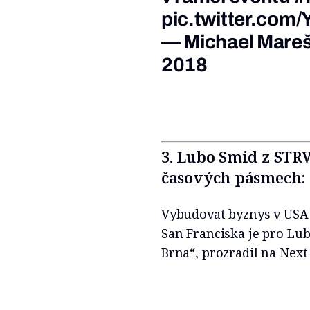
pic.twitter.com
— Michael Mare
2018
3. Lubo Smid z STR
časových pásmech:
Vybudovat byznys v USA 
San Franciska je pro Lu
Brna“, prozradil na Nex