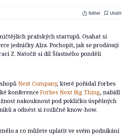
Sdílet
Uložit
mičtějších pražských startupů. Osahat si
ce jedničky Alza. Pochopit, jak se prodávají
aci Z. Natočit si díl Šťastného pondělí
kshopů
Next Company
, které pořádal Forbes
cké konference
Forbes Next Big Thing
, nabídl
žnost nakouknout pod pokličku úspěšných
niků a odnést si rozličné know-how.
zaznělo a co můžete uplatit ve svém podnikání