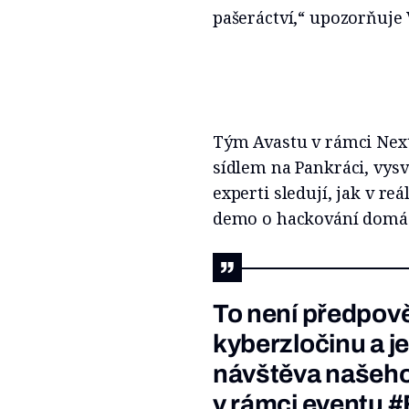
pašeráctví,“ upozorňuje 
Tým Avastu v rámci Nex
sídlem na Pankráci, vysv
experti sledují, jak v reá
demo o hackování domác
To není předpověď
kyberzločinu a j
návštěva našeh
v rámci eventu
#