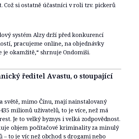
Což si ostatně účastníci v roli tzv. pickerů
adový systém Alzy drží před konkurencí
lostí, pracujeme online, na objednávky
 je okamžitě,“ shrnuje Ondomiši.
hnický ředitel Avastu, o stoupající
 na světě, mimo Čínu, mají nainstalovaný
35 milionů uživatelů, to je více, než má
est. Je to velký byznys i velká zodpovědnost.
duje objem počítačové kriminality za minulý
ů – to je víc než obchod s drogami nebo