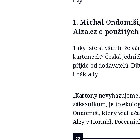
i vy.
1. Michal Ondomiši,
Alza.cz o použitých
Taky jste si všimli, že 
kartonech? Česká jednička
přijde od dodavatelů. Dův
i náklady.
„Kartony nevyhazujeme, 
zákazníkům, je to ekolo
Ondomiši, který vzal úč
Alzy v Horních Počernicí