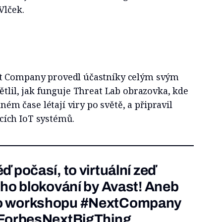
Vlček.
t Company provedl účastníky celým svým
ětlil, jak funguje Threat Lab obrazovka, kde
lném čase létají viry po světě, a připravil
ích IoT systémů.
 počasí, to virtuální zeď
eho blokování by Avast! Aneb
o workshopu
#NextCompany
ForbesNextBigThing