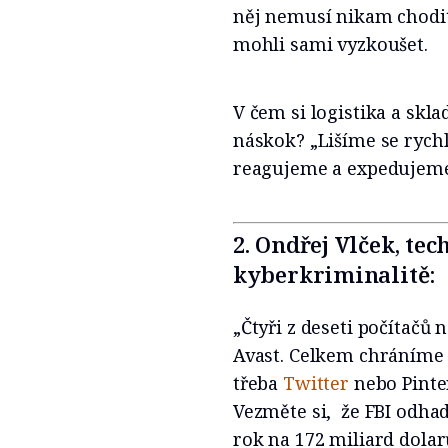
něj nemusí nikam chodit. 
mohli sami vyzkoušet.
V čem si logistika a skl
náskok? „Lišíme se rych
reagujeme a expedujeme
2. Ondřej Vlček, tec
kyberkriminalitě:
„Čtyři z deseti počítačů
Avast. Celkem chráníme 4
třeba
Twitter
nebo Pinter
Vezměte si, že FBI odha
rok na 172 miliard dolar