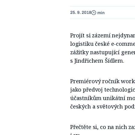
25. 9. 2018
min
Projít si zázemí nejdyna
logistiku české e-commer
zážitky nastupující gener
s Jindřichem Šídlem.
Premiérový ročník wor
jako předvoj technologi
účastníkům unikátní mo
českých a světových pod
Přečtěte si, co na nich 