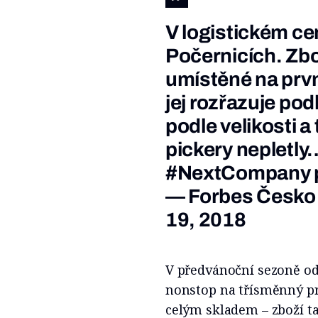
V logistickém ce
Počernicích. Zbo
umístěné na prvn
jej rozřazuje pod
podle velikosti 
pickery nepletl
#NextCompany
— Forbes Česko
19, 2018
V předvánoční sezoně od
nonstop na třísměnný pro
celým skladem – zboží ta