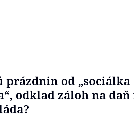
ů prázdnin od „sociálka
“, odklad záloh na daň 
vláda?