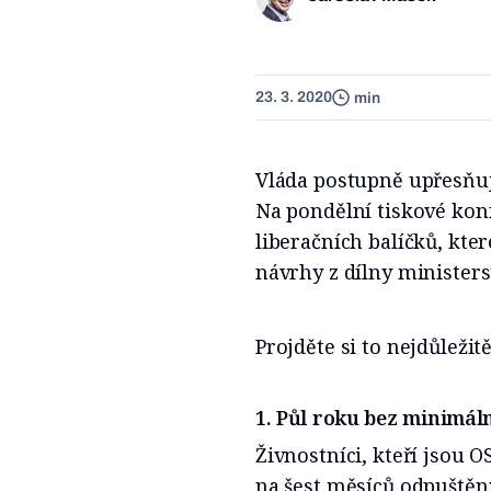
23. 3. 2020
min
Vláda postupně upřesňuj
Na pondělní tiskové kon
liberačních balíčků, kter
návrhy z dílny ministerst
Projděte si to nejdůležitě
1. Půl roku bez minimál
Živnostníci, kteří jsou O
na šest měsíců odpuštěn