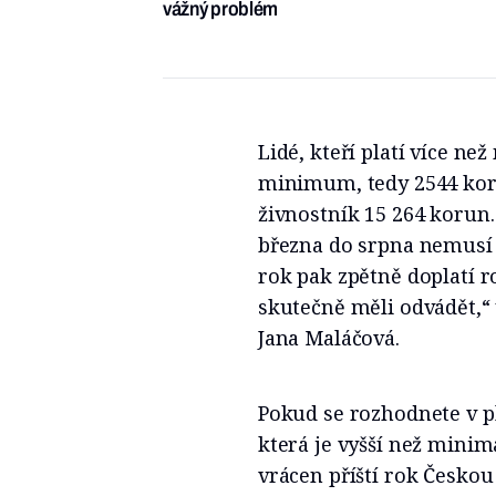
vážný problém
Lidé, kteří platí více n
minimum, tedy 2544 koru
živnostník 15 264 korun
března do srpna nemusí p
rok pak zpětně doplatí r
skutečně měli odvádět,“ 
Jana Maláčová.
Pokud se rozhodnete v pl
která je vyšší než minim
vrácen příští rok Česko