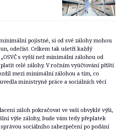
ež minimální pojistné, si od své zálohy mohou
n, odečíst. Celkem tak ušetří každý
. „OSVČ s vyšší než minimální zálohou od
latit celé zálohy. V ročním vyúčtování příští
ozdíl mezi minimální zálohou a tím, co
uvedla ministryně práce a sociálních věcí
acení záloh pokračovat ve vaší obvyklé výši,
ální výše zálohy, bude vám tedy přeplatek
u správou sociálního zabezpečení po podání