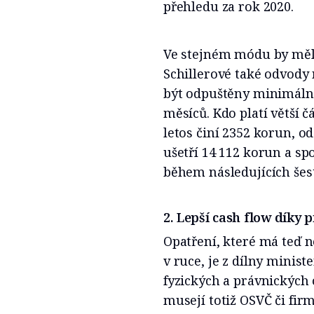
přehledu za rok 2020.
Ve stejném módu by měly
Schillerové také odvody 
být odpuštěny minimální
měsíců. Kdo platí větší č
letos činí 2352 korun, o
ušetří 14 112 korun a sp
během následujících šes
2. Lepší cash flow dík
Opatření, které má teď 
v ruce, je z dílny minist
fyzických a právnických 
musejí totiž OSVČ či firm