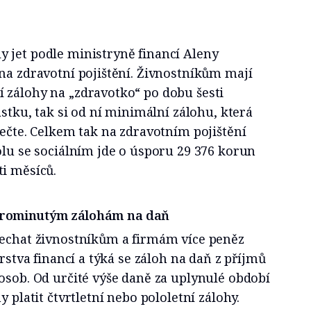
 jet podle ministryně financí Aleny
na zdravotní pojištění. Živnostníkům mají
 zálohy na „zdravotko“ po dobu šesti
ástku, tak si od ní minimální zálohu, která
dečte. Celkem tak na zdravotním pojištění
olu se sociálním jde o úsporu 29 376 korun
ti měsíců.
y prominutým zálohám na daň
nechat živnostníkům a firmám více peněz
erstva financí a týká se záloh na daň z příjmů
osob. Od určité výše daně za uplynulé období
y platit čtvrtletní nebo pololetní zálohy.