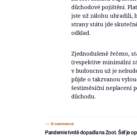
důchodové pojištění. Pla
jste už zálohu uhradili,
strany státu jde skutečn
odklad.
Zjednodušeně řečeno, stá
(respektive minimální zá
v budoucnu už je nebude
půjde o takzvanou vylou
šestiměsíční neplacení p
důchodu.
E-commerce
Pandemie tvrdě dopadla na Zoot. Šéf je opti