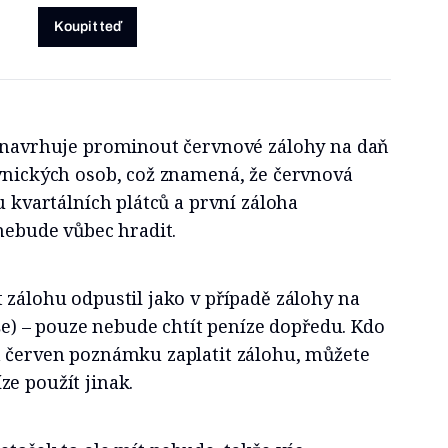
Koupit teď
ď navrhuje prominout červnové zálohy na daň
ávnických osob, což znamená, že červnová
u kvartálních plátců a první záloha
 nebude vůbec hradit.
 zálohu odpustil jako v případě zálohy na
ýše) – pouze nebude chtít peníze dopředu. Kdo
a červen poznámku zaplatit zálohu, můžete
e použít jinak.