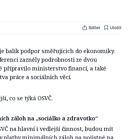
Sdílet
Uložit
e balík podpor směřujících do ekonomiky.
ferenci zazněly podrobnosti ze dvou
é připravilo ministerstvo financí, a také
va práce a sociálních věcí.
jší, co se týká OSVČ.
ních záloh na „sociálko a zdravotko“
SVČ na hlavní i vedlejší činnost, budou mít
y platby minimálních záloh na pojistné na