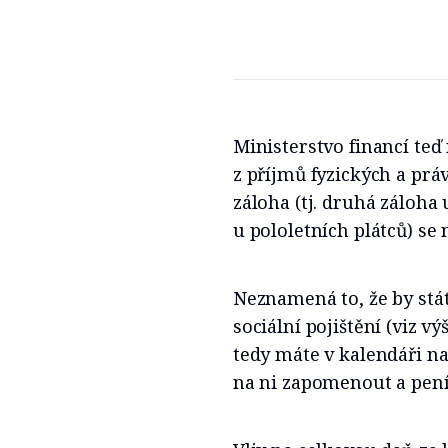
Ministerstvo financí te
z příjmů fyzických a pr
záloha (tj. druhá záloha 
u pololetních plátců) se
Neznamená to, že by stát
sociální pojištění (viz v
tedy máte v kalendáři n
na ni zapomenout a peníz