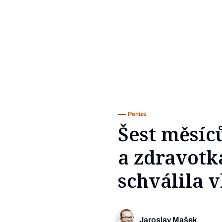
Peníze
Šest měsíc
a zdravotka
schválila 
Jaroslav Mašek