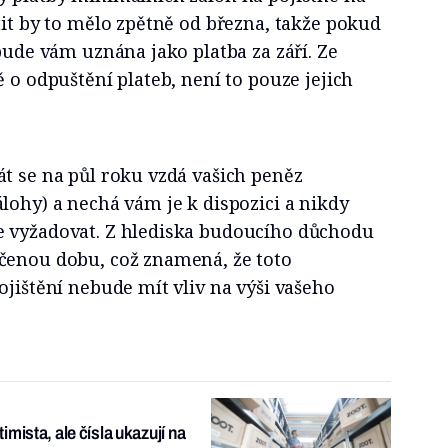
tit by to mělo zpětně od března, takže pokud
 bude vám uznána jako platba za září. Ze
ě o odpuštění plateb, není to pouze jejich
t se na půl roku vzdá vašich peněz
lohy) a nechá vám je k dispozici a nikdy
 vyžadovat. Z hlediska budoucího důchodu
čenou dobu, což znamená, že toto
ojištění nebude mít vliv na výši vašeho
mista, ale čísla ukazují na