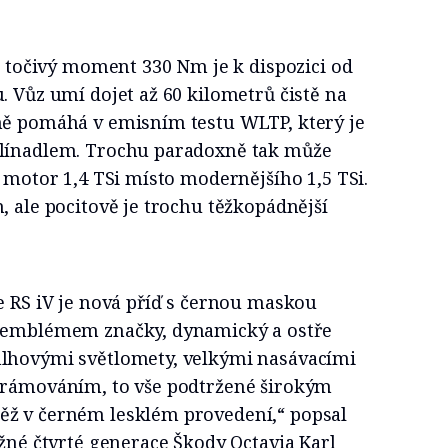
 a točivý moment 330 Nm je k dispozici od
. Vůz umí dojet až 60 kilometrů čistě na
ně pomáhá v emisním testu WLTP, který je
klínadlem. Trochu paradoxně tak může
í motor 1,4 TSi místo modernějšího 1,5 TSi.
, ale pocitově je trochu těžkopádnější
e RS iV je nová příď s černou maskou
d emblémem značky, dynamický a ostře
mlhovými světlomety, velkými nasávacími
orámováním, to vše podtržené širokým
ěž v černém lesklém provedení,“ popsal
ěžné čtvrté generace Škody Octavia Karl