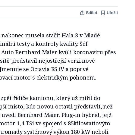
Sdílet
Uložit
e nakonec musela stačit Hala 3 v Mladé
inální testy a kontroly kvality. Šéf
 Auto Bernhard Maier kvůli koronaviru přes
 sítě představil nejostřejší verzi nové
Jmenuje se Octavia RS iV a poprvé
lovací motor s elektrickým pohonem.
zpět řidiče kamionu, který už mířil do
pší místo, kde novou octavii představit, než
“ uvedl Bernhard Maier. Plug-in hybrid, jejž
otor 1,4 TSi ve spojení s 85kilowattovým
hromady systémový výkon 180 kW neboli