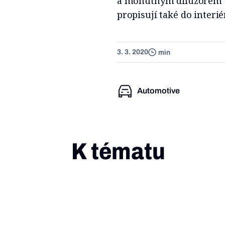
a mohutným difuzorem ve
propisují také do interi
3. 3. 2020
min
Automotive
K tématu