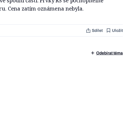
 spodní části. Prvky RS se pochopitelně
éru. Cena zatím oznámena nebyla.
Sdílet
Uložit
Odebírat téma