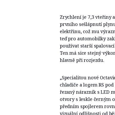
Zrychlení je 7,3 vteřiny
prvního sešlápnutí plynu
elektřinu, což mu výraz
teď pro automobilky za
používat starší spalovac
Ten má sice stejný výkon
hlavně při rozjezdu.
„Specialitou nové Octavi
chladiče a logem RS po
řezaný nárazník s LED 
otvory s leskle černým 
předním spojlerem rovn
vizuální odlišnosti od b