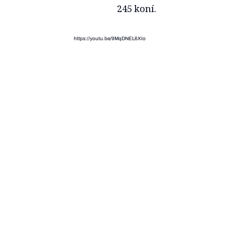
245 koní.
https://youtu.be/9MqDNEL6XIo