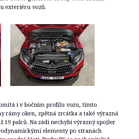
u exteriéru vozů.
omítá i v bočním profilu vozu, tímto
 rámy oken, zpětná zrcátka a také výrazná
 19 palců. Na zádi nechybí výrazný spojler
erodynamickými elementy po stranách