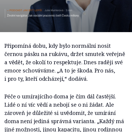
péči
PODCAST JAK BÝT LEPŠÍ
Julie Mahlerová
3 min
Životní navigátor. Jak sociální pracovníci šetří Česku miliony
Připomíná dobu, kdy bylo normální nosit
černou pásku na rukávu, držet smutek veřejně
a vědět, že okolí to respektuje. Dnes raději své
emoce schováváme. „A to je škoda. Pro nás,
i pro ty, kteří odcházejí,“ dodává.
Péče o umírajícího doma je čím dál častější.
Lidé o ní víc vědí a nebojí se o ni žádat. Ale
zároveň je důležité si uvědomit, že umírání
doma není jediná správná varianta. „Každý má
jiné možnosti, jinou kapacitu, jinou rodinnou