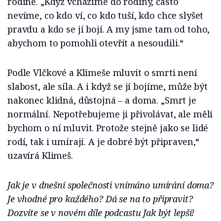
rodině. „Když vcházíme do rodiny, často
nevíme, co kdo ví, co kdo tuší, kdo chce slyšet
pravdu a kdo se jí bojí. A my jsme tam od toho,
abychom to pomohli otevřít a nesoudili.“
Podle Vlčkové a Klimeše mluvit o smrti není
slabost, ale síla. A i když se jí bojíme, může být
nakonec klidná, důstojná – a doma. „Smrt je
normální. Nepotřebujeme ji přivolávat, ale měli
bychom o ní mluvit. Protože stejně jako se lidé
rodí, tak i umírají. A je dobré být připraven,“
uzavírá Klimeš.
Jak je v dnešní společnosti vnímáno umírání doma?
Je vhodné pro každého? Dá se na to připravit?
Dozvíte se v novém díle podcastu Jak být lepší!