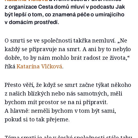
z organizace Cesta domů mluví v podcastu Jak
být lepší o tom, co znamená péče o umírajícího
v domácím prostředí.
O smrti se ve společnosti takřka nemluví. „Ne
každý se připravuje na smrt. A ani by to nebylo
dobře, to by nám mohlo brát radost ze života,“
říká
Katarína Vlčková
.
Přesto věří, že když se smrt začne týkat někoho
z našich blízkých nebo nás samotných, měli
bychom mít prostor se na ni připravit.
A hlavně: neměli bychom v tom být sami,
pokud si to tak přejeme.
Téma smrti je ale v české společnosti stále tabu