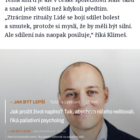
a snad ještě větší než kdykoli předtím.
„Ztrácíme rituály. Lidé se bojí sdílet bolest
a smutek, protože si myslí, že by měli být silní.
Ale sdílení nás naopak posiluje,“ říká Klimeš.
JAK BÝT LEPŠÍ
Taťána Lysková
15 min
Jak prožít život naplno? Tak, abychom ničeho nelitovali, říká
paliativní psycholog
JAK BÝT LEPŠÍ
Jana Pšeničková
13 min
Není to komando smrti, říká přední odborník na paliativní