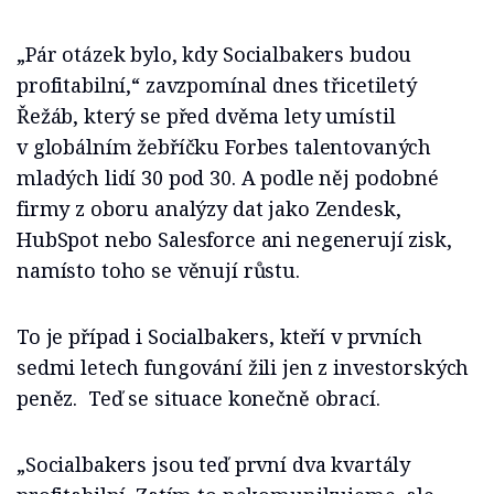
„Pár otázek bylo, kdy Socialbakers budou
profitabilní,“ zavzpomínal dnes třicetiletý
Řežáb, který se před dvěma lety umístil
v globálním žebříčku Forbes talentovaných
mladých lidí 30 pod 30. A podle něj podobné
firmy z oboru analýzy dat jako Zendesk,
HubSpot nebo Salesforce ani negenerují zisk,
namísto toho se věnují růstu.
To je případ i Socialbakers, kteří v prvních
sedmi letech fungování žili jen z investorských
peněz. Teď se situace konečně obrací.
„Socialbakers jsou teď první dva kvartály