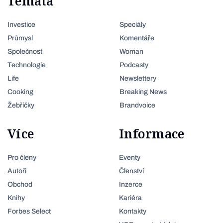
Témata
Investice
Speciály
Průmysl
Komentáře
Společnost
Woman
Technologie
Podcasty
Life
Newslettery
Cooking
Breaking News
Žebříčky
Brandvoice
Více
Informace
Pro členy
Eventy
Autoři
Členství
Obchod
Inzerce
Knihy
Kariéra
Forbes Select
Kontakty