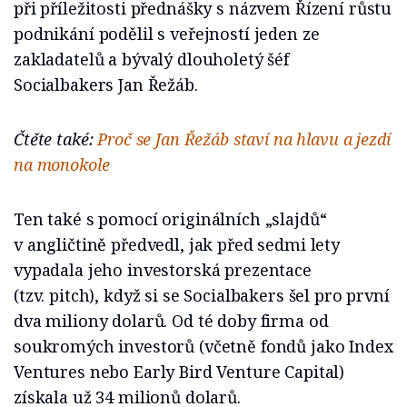
při příležitosti přednášky s názvem Řízení růstu
podnikání podělil s veřejností jeden ze
zakladatelů a bývalý dlouholetý šéf
Socialbakers Jan Řežáb.
Čtěte také:
Proč se Jan Řežáb staví na hlavu a jezdí
na monokole
Ten také s pomocí originálních „slajdů“
v angličtině předvedl, jak před sedmi lety
vypadala jeho investorská prezentace
(tzv. pitch), když si se Socialbakers šel pro první
dva miliony dolarů. Od té doby firma od
soukromých investorů (včetně fondů jako Index
Ventures nebo Early Bird Venture Capital)
získala už 34 milionů dolarů.