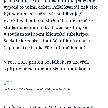
profitabilní. Zatím to nekomunikujeme, ale
vypadá to velmi dobře. Příští kvartál zisk sice
být nemusí, ale už se vše stabilizuje,“
vysvětloval publiku složeného převážně ze
studentů ekonomických oborů s tím, že
v současnosti roční klientské subskripce
Socialbakers přesahují 30 milionů dolarů
(v přepočtu zhruba 800 milionů korun).
V roce 2015 přitom Socialbakers uzavřeli
s příjmy přesahujícími 560 milionů korun.
Jan Řežáb na VŠE v Praze. Foto: xPORT Business Accelerator
Jan Řežáb je jeden ze čtyř spoluzakladatelů