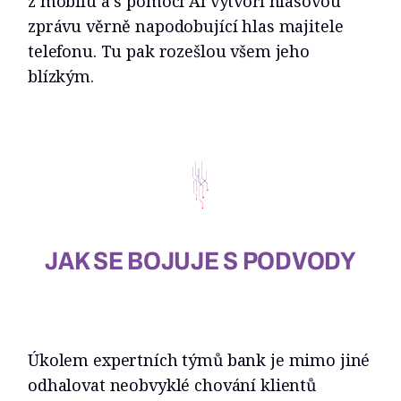
z mobilu a s pomocí AI vytvoří hlasovou
zprávu věrně napodobující hlas majitele
telefonu. Tu pak rozešlou všem jeho
blízkým.
JAK SE BOJUJE S PODVODY
Úkolem expertních týmů bank je mimo jiné
odhalovat neobvyklé chování klientů