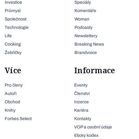
Investice
Speciály
Průmysl
Komentáře
Společnost
Woman
Technologie
Podcasty
Life
Newslettery
Cooking
Breaking News
Žebříčky
Brandvoice
Více
Informace
Pro členy
Eventy
Autoři
Členství
Obchod
Inzerce
Knihy
Kariéra
Forbes Select
Kontakty
VOP a osobní údaje
Etický kodex