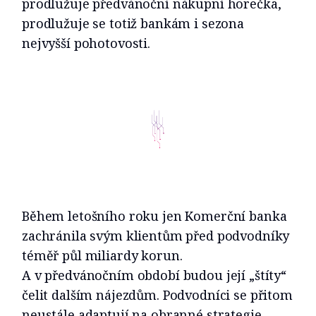
prodlužuje předvánoční nákupní horečka,
prodlužuje se totiž bankám i sezona
nejvyšší pohotovosti.
Během letošního roku jen Komerční banka
zachránila svým klientům před podvodníky
téměř půl miliardy korun.
A v předvánočním období budou její „štíty“
čelit dalším nájezdům. Podvodníci se přitom
neustále adaptují na obranné strategie