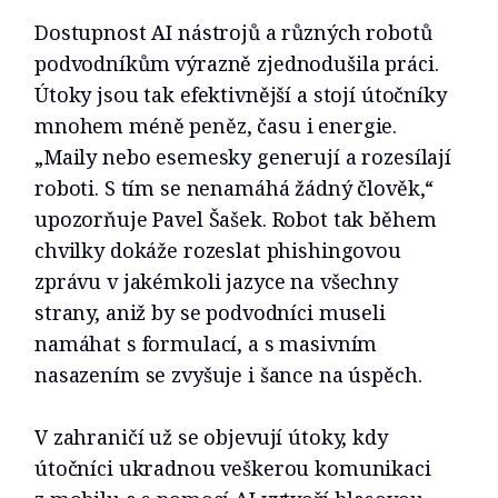
Dostupnost AI nástrojů a různých robotů
podvodníkům výrazně zjednodušila práci.
Útoky jsou tak efektivnější a stojí útočníky
mnohem méně peněz, času i energie.
„Maily nebo esemesky generují a rozesílají
roboti. S tím se nenamáhá žádný člověk,“
upozorňuje Pavel Šašek. Robot tak během
chvilky dokáže rozeslat phishingovou
zprávu v jakémkoli jazyce na všechny
strany, aniž by se podvodníci museli
namáhat s formulací, a s masivním
nasazením se zvyšuje i šance na úspěch.
V zahraničí už se objevují útoky, kdy
útočníci ukradnou veškerou komunikaci