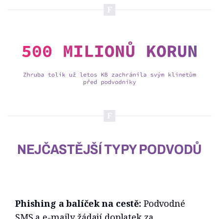
NEJČASTĚJŠÍ TYPY PODVODŮ
Phishing a balíček na cestě:
Podvodné
SMS a e-maily žádají doplatek za