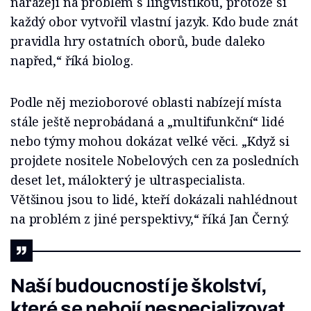
narážejí na problém s lingvistikou, protože si
každý obor vytvořil vlastní jazyk. Kdo bude znát
pravidla hry ostatních oborů, bude daleko
napřed,“ říká biolog.
Podle něj mezioborové oblasti nabízejí místa
stále ještě neprobádaná a „multifunkční“ lidé
nebo týmy mohou dokázat velké věci. „Když si
projdete nositele Nobelových cen za posledních
deset let, málokterý je ultraspecialista.
Většinou jsou to lidé, kteří dokázali nahlédnout
na problém z jiné perspektivy,“ říká Jan Černý.
Naší budoucností je školství,
které se nebojí nespecializovat.