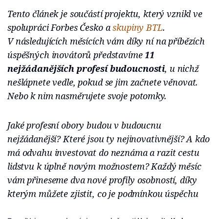
Tento článek je součástí projektu, který vznikl ve
spolupráci Forbes Česko a
skupiny BTL
.
V následujících měsících vám díky ní na příbězích
úspěšných inovátorů představíme
11
nejžádanějších profesí budoucnosti
, u nichž
nešlápnete vedle, pokud se jim začnete věnovat.
Nebo k nim nasměrujete svoje potomky.
Jaké profesní obory budou v budoucnu
nejžádanější? Které jsou ty nejinovativnější? A kdo
má odvahu investovat do neznáma a razit cestu
lidstvu k úplně novým možnostem? Každý měsíc
vám přineseme dva nové profily osobností, díky
kterým můžete zjistit, co je podmínkou úspěchu