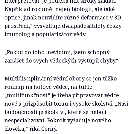
interpretovat. Je potřeba mít široký základ.
Například rozumět nejen biologii, ale také
optice, jinak neuvidíte různé deformace v 3D
prostředí,“ vysvětluje dvaapadesátiletý český
imunolog a popularizátor vědy.
„Pokud do toho ‚nevidím‘, jsem schopný
zanášet do svých vědeckých výstupů chyby.“
Multidisciplinární vědní obory se jen těžko
roubují na hotové vědce, na tuhle
„multifunkčnost“ je třeba připravovat vědce
nové a přizpůsobit tomu i vysoké školství. „Naší
budoucností je školství, které se nebojí
nespecializovat. Pokrok vyžaduje nového
člověka,“ říká Černý.