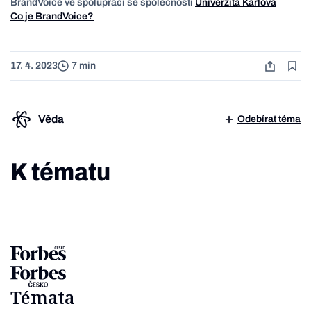
BrandVoice ve spolupráci se společností
Univerzita Karlova
Co je BrandVoice?
17. 4. 2023
7 min
Věda
Odebírat téma
K tématu
Témata