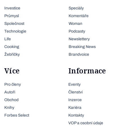
Investice
Speciály
Průmysl
Komentáře
Společnost
Woman
Technologie
Podcasty
Life
Newslettery
Cooking
Breaking News
Žebříčky
Brandvoice
Více
Informace
Pro členy
Eventy
Autoři
Členství
Obchod
Inzerce
Knihy
Kariéra
Forbes Select
Kontakty
VOP a osobní údaje