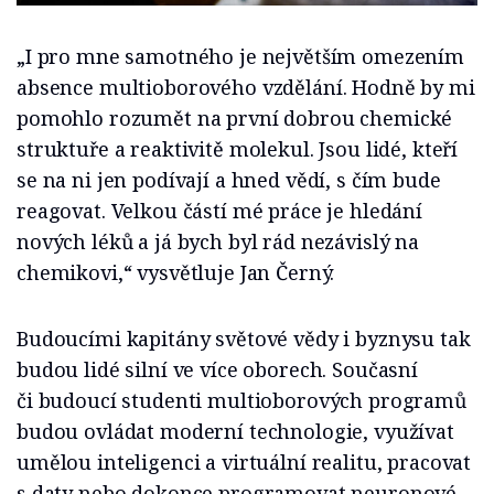
„I pro mne samotného je největším omezením
absence multioborového vzdělání. Hodně by mi
pomohlo rozumět na první dobrou chemické
struktuře a reaktivitě molekul. Jsou lidé, kteří
se na ni jen podívají a hned vědí, s čím bude
reagovat. Velkou částí mé práce je hledání
nových léků a já bych byl rád nezávislý na
chemikovi,“ vysvětluje Jan Černý.
Budoucími kapitány světové vědy i byznysu tak
budou lidé silní ve více oborech. Současní
či budoucí studenti multioborových programů
budou ovládat moderní technologie, využívat
umělou inteligenci a virtuální realitu, pracovat
s daty nebo dokonce programovat neuronové