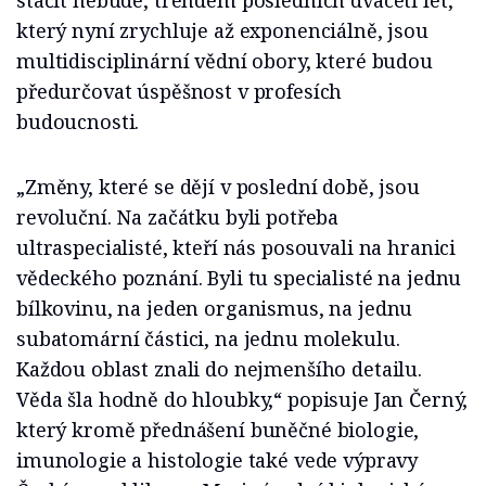
stačit nebude, trendem posledních dvaceti let,
který nyní zrychluje až exponenciálně, jsou
multidisciplinární vědní obory, které budou
předurčovat úspěšnost v profesích
budoucnosti.
„Změny, které se dějí v poslední době, jsou
revoluční. Na začátku byli potřeba
ultraspecialisté, kteří nás posouvali na hranici
vědeckého poznání. Byli tu specialisté na jednu
bílkovinu, na jeden organismus, na jednu
subatomární částici, na jednu molekulu.
Každou oblast znali do nejmenšího detailu.
Věda šla hodně do hloubky,“ popisuje Jan Černý,
který kromě přednášení buněčné biologie,
imunologie a histologie také vede výpravy