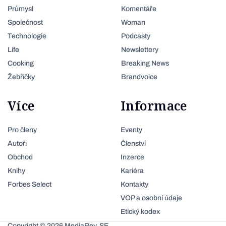
Průmysl
Komentáře
Společnost
Woman
Technologie
Podcasty
Life
Newslettery
Cooking
Breaking News
Žebříčky
Brandvoice
Více
Informace
Pro členy
Eventy
Autoři
Členství
Obchod
Inzerce
Knihy
Kariéra
Forbes Select
Kontakty
VOP a osobní údaje
Etický kodex
Copyright © 2026 MediaRey, SE