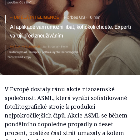
problém. Co s tím?
UMĚLÁ INTELIGENCE
Forbes US
6 min
AI aplikace vám umožní líbat, kohokoli chcete. Experti
varují před zneužíváním
UMĚLÁ INTELIGENCE
Jan Strouhal
5 min
Elektřina pro AI. Trumpova politika urychlí technologické
zaostávání Evropy
V Evropě dostaly ránu akcie nizozemské
společnosti ASML, která vyrábí sofistikované
fotolitografické stroje k produkci
nejpokročilejších čipů. Akcie ASML se během
pondělního dopoledne propadly o deset
procent, posléze část ztrát umazaly a kolem