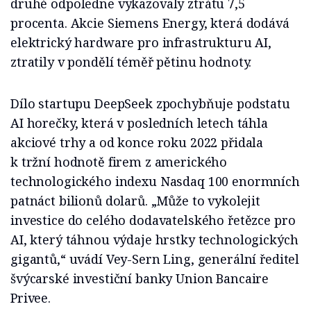
druhé odpoledne vykazovaly ztrátu 7,5
procenta. Akcie Siemens Energy, která dodává
elektrický hardware pro infrastrukturu AI,
ztratily v pondělí téměř pětinu hodnoty.
Dílo startupu DeepSeek zpochybňuje podstatu
AI horečky, která v posledních letech táhla
akciové trhy a od konce roku 2022 přidala
k tržní hodnotě firem z amerického
technologického indexu Nasdaq 100 enormních
patnáct bilionů dolarů. „Může to vykolejit
investice do celého dodavatelského řetězce pro
AI, který táhnou výdaje hrstky technologických
gigantů,“ uvádí Vey-Sern Ling, generální ředitel
švýcarské investiční banky Union Bancaire
Privee.