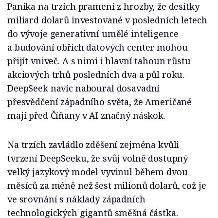
Panika na trzích pramení z hrozby, že desítky
miliard dolarů investované v posledních letech
do vývoje generativní umělé inteligence
a budování obřích datových center mohou
přijít vniveč. A s nimi i hlavní tahoun růstu
akciových trhů posledních dva a půl roku.
DeepSeek navíc naboural dosavadní
přesvědčení západního světa, že Američané
mají před Číňany v AI značný náskok.
Na trzích zavládlo zděšení zejména kvůli
tvrzení DeepSeeku, že svůj volně dostupný
velký jazykový model vyvinul během dvou
měsíců za méně než šest milionů dolarů, což je
ve srovnání s náklady západních
technologických gigantů směšná částka.