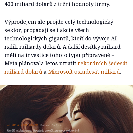
400 miliard dolarů z tržní hodnoty firmy.
Výprodejem ale projde celý technologický
sektor, propadají se i akcie všech
technologických gigantů, kteří do vývoje AI
nalili miliardy dolarů. A další desítky miliard
měli na investice tohoto typu připravené –
Meta plánovala letos utratit
rekordních šedesát
miliard dolarů
a
Microsoft
osmdesát miliard
.
UMĚLÁ INTELIGENCE
Forbes US
8 min
Umělá inteligence od Googlu je pro některé weby existenční