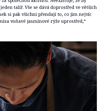
 za společnou aktivitu. Neexistuje, že by
 jeden talíř. Vše se dává doprostřed ve větších
k si pak všichni přendají to, co jim nejvíc
 mísa voňavé jasmínové rýže uprostřed,“