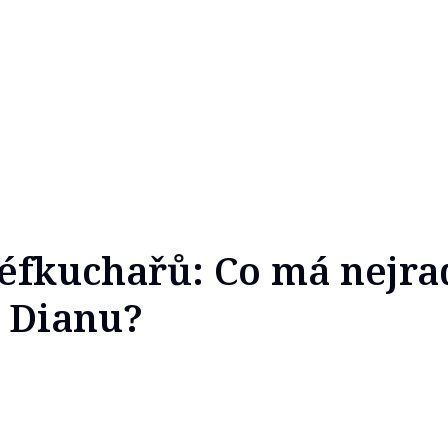
éfkuchařů: Co má nejra
 Dianu?