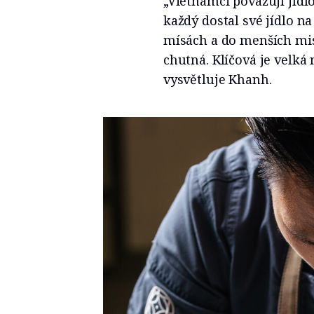
„Vietnamci považují jídlo
každý dostal své jídlo na
mísách a do menších mise
chutná. Klíčová je velká
vysvětluje Khanh.