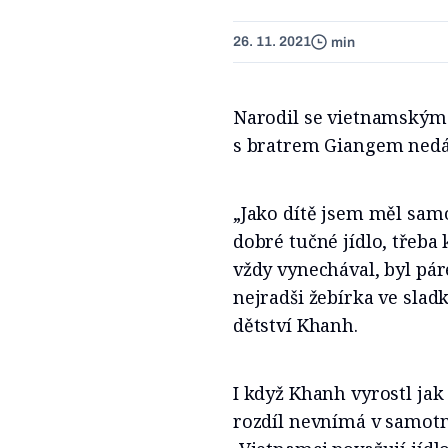
26. 11. 2021
min
Narodil se vietnamským 
s bratrem Giangem nedávn
„Jako dítě jsem měl samo
dobré tučné jídlo, třeba
vždy vynechával, byl pá
nejradši žebírka ve sla
dětství Khanh.
I když Khanh vyrostl jak
rozdíl nevnímá v samotné