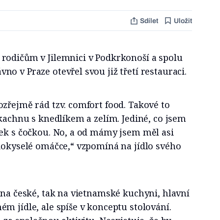
Sdílet
Uložit
rodičům v Jilemnici v Podkrkonoší a spolu
o v Praze otevřel svou již třetí restauraci.
zřejmě rád tzv. comfort food. Takové to
 kachnu s knedlíkem a zelím. Jediné, co jsem
rek s čočkou. No, a od mámy jsem měl asi
dkokyselé omáčce,“ vzpomíná na jídlo svého
 na české, tak na vietnamské kuchyni, hlavní
m jídle, ale spíše v konceptu stolování.