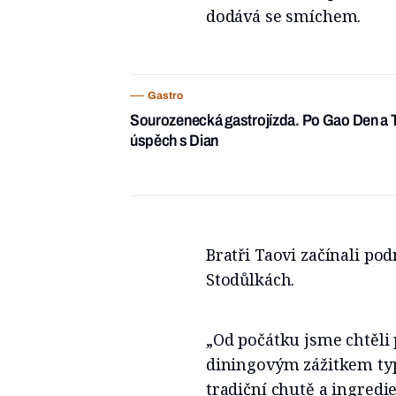
dodává se smíchem.
Gastro
Sourozenecká gastrojízda. Po Gao Den a Tar
úspěch s Dian
Bratři Taovi začínali pod
Stodůlkách.
„Od počátku jsme chtěli 
diningovým zážitkem ty
tradiční chutě a ingredie