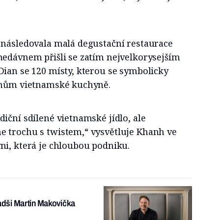
 následovala malá degustační restaurace
nedávnem přišli se zatím nejvelkorysejším
Dian se 120 místy, kterou se symbolicky
řenům vietnamské kuchyně.
iční sdílené vietnamské jídlo, ale
 trochu s twistem,“ vysvětluje Khanh ve
ni, která je chloubou podniku.
adši Martin Makovička