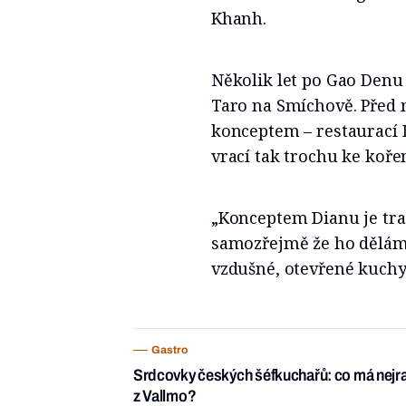
Khanh.
Několik let po Gao Denu
Taro na Smíchově. Před 
konceptem – restaurací 
vrací tak trochu ke ko
„Konceptem Dianu je trad
samozřejmě že ho děláme
vzdušné, otevřené kuchy
Gastro
Srdcovky českých šéfkuchařů: co má nejr
z Vallmo?