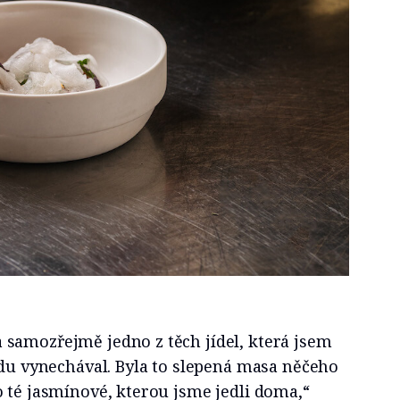
samozřejmě jedno z těch jídel, která jsem
vdu vynechával. Byla to slepená masa něčeho
 té jasmínové, kterou jsme jedli doma,“