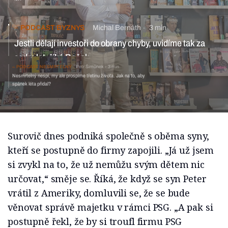
PODCAST BYZNYS
Michal Bernáth
3 min
Jestli dělají investoři do obrany chyby, uvidíme tak za
sedm let, říká Roček
PODCAST NESMRTELNÝ
Petr Šimůnek
3 min
Nesmrtelný nespí, my ale prospíme třetinu života. Jak na to, aby
spánek léta přidal?
Surovič dnes podniká společně s oběma syny,
kteří se postupně do firmy zapojili. „Já už jsem
si zvykl na to, že už nemůžu svým dětem nic
určovat,“ směje se. Říká, že když se syn Peter
vrátil z Ameriky, domluvili se, že se bude
věnovat správě majetku v rámci PSG. „A pak si
postupně řekl, že by si troufl firmu PSG