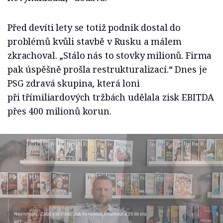
Před devíti lety se totiž podnik dostal do
problémů kvůli stavbě v Rusku a málem
zkrachoval. „Stálo nás to stovky milionů. Firma
pak úspěšně prošla restrukturalizací.“ Dnes je
PSG zdravá skupina, která loni
při třímiliardových tržbách udělala zisk EBITDA
přes 400 milionů korun.
PODCAST NESMRTELNÝ
Petr Šimůnek
3 min
Nesmrtelný: Zabíjí vás stres! Jak ho nejlépe zvládnout a žít do sta
let?