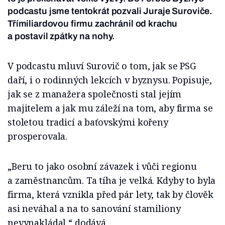
podcastu jsme tentokrát pozvali Juraje Suroviče.
Třímiliardovou firmu zachránil od krachu
a postavil zpátky na nohy.
V podcastu mluví Surovič o tom, jak se PSG
daří, i o rodinných lekcích v byznysu. Popisuje,
jak se z manažera společnosti stal jejím
majitelem a jak mu záleží na tom, aby firma se
stoletou tradicí a baťovskými kořeny
prosperovala.
„Beru to jako osobní závazek i vůči regionu
a zaměstnancům. Ta tíha je velká. Kdyby to byla
firma, která vznikla před pár lety, tak by člověk
asi neváhal a na to sanování stamiliony
nevynakládal,“ dodává.