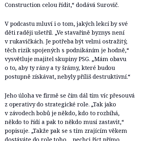
Construction celou řídit,“ dodává Surovič.
V podcastu mluví i o tom, jakých lekcí by své
děti raději ušetřil. „Ve stavařině byznys není
v rukavičkách. Je potřeba být velmi ostražitý,
těch rizik spojených s podnikáním je hodně,“
vysvětluje majitel skupiny PSG. „Mám obavu
o to, aby ty rány a ty šrámy, které budou
postupně získávat, nebyly příliš destruktivní.“
Jeho úloha ve firmě se čím dál tím víc přesouvá
z operativy do strategické role. „Tak jako
v závodech bobů je někdo, kdo to rozbíhá,
někdo to řídí a pak to někdo musí zastavit,“
popisuje. „Takže pak se s tím zrajícím věkem
dostáváte do role toho… nechci říct přímo