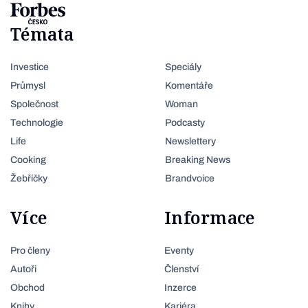
Témata
Investice
Speciály
Průmysl
Komentáře
Společnost
Woman
Technologie
Podcasty
Life
Newslettery
Cooking
Breaking News
Žebříčky
Brandvoice
Více
Informace
Pro členy
Eventy
Autoři
Členství
Obchod
Inzerce
Knihy
Kariéra