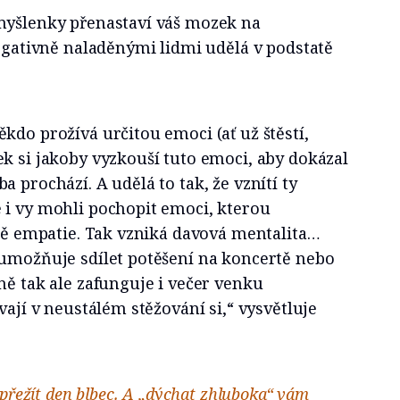
myšlenky přenastaví váš mozek na
negativně naladěnými lidmi udělá v podstatě
kdo prožívá určitou emoci (ať už štěstí,
k si jakoby vyzkouší tuto emoci, aby dokázal
 prochází. A udělá to tak, že vznítí ty
 i vy mohli pochopit emoci, kterou
atě empatie. Tak vzniká davová mentalita…
 umožňuje sdílet potěšení na koncertě nebo
ně tak ale zafunguje i večer venku
vají v neustálém stěžování si,“ vysvětluje
 přežít den blbec. A „dýchat zhluboka“ vám