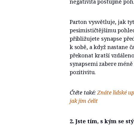
negativita postupně pohl
Parton vysvětluje, jak t
pesimističtějšímu pohle
přibližujete synapse před
k sobě, a když nastane č
překonat kratší vzdáleno
synapsemi zabere méně č
pozitivitu.
Čtěte také:
Znáte lidské up
jak jim čelit
2. Jste tím, s kým se st