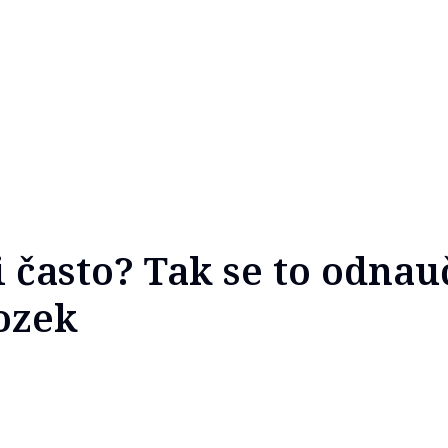
i často? Tak se to odnau
mozek