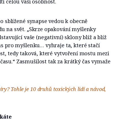
tí celou vaši osobnost.
yto sblížené synapse vedou k obecně
du na svět. „Skrze opakování myšlenky
stavující vaše (negativní) sklony blíž a blíž
as pro myšlenku… vyhraje ta, které stačí
st, tedy taková, které vytvoření mostu mezi
asu.“ Zasmušilost tak za krátký čas vymaže
íry? Tohle je 10 druhů toxických lidí a návod,
ýkáte