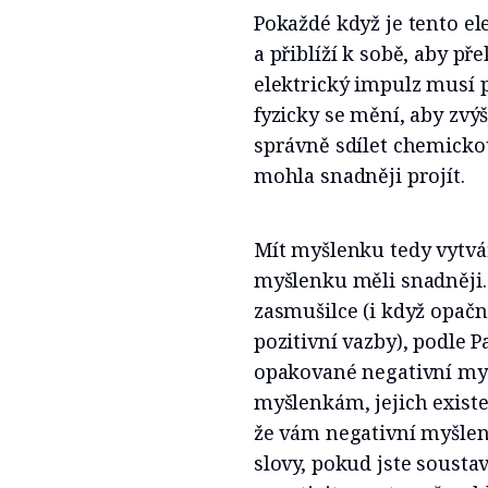
Pokaždé když je tento el
a přiblíží k sobě, aby p
elektrický impulz musí p
fyzicky se mění, aby zv
správně sdílet chemicko
mohla snadněji projít.
Mít myšlenku tedy vytvář
myšlenku měli snadněji. 
zasmušilce (i když opačn
pozitivní vazby), podle P
opakované negativní my
myšlenkám, jejich exist
že vám negativní myšlen
slovy, pokud jste sousta