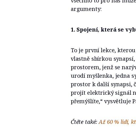
všechno to pro nás může
argumenty:
1. Spojení, která se vy
To je první lekce, ktero
vlastně sbírkou synapsí
prostorem, jenž se nazýv
urodí myšlenka, jedna s
prostor k další synapsi,
projít elektrický signál 
přemýšlíte,“ vysvětluje P
Čtěte také:
Až 60 % lidí, k