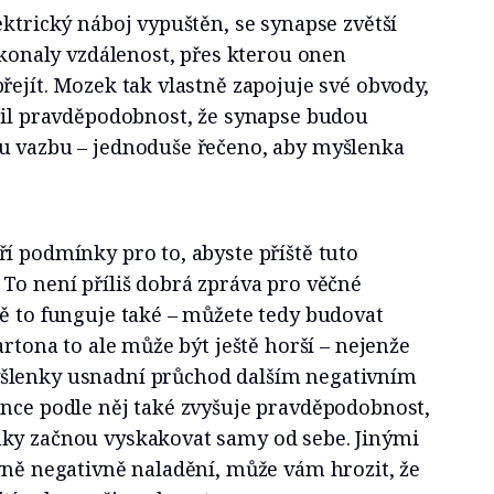
ektrický náboj vypuštěn, se synapse zvětší
řekonaly vzdálenost, přes kterou onen
řejít. Mozek tak vlastně zapojuje své obvody,
ýšil pravděpodobnost, že synapse budou
u vazbu – jednoduše řečeno, aby myšlenka
í podmínky pro to, abyste příště tuto
To není příliš dobrá zpráva pro věčné
ě to funguje také – můžete tedy budovat
artona to ale může být ještě horší – nejenže
šlenky usnadní průchod dalším negativním
ence podle něj také zvyšuje pravděpodobnost,
ky začnou vyskakovat samy od sebe. Jinými
vně negativně naladění, může vám hrozit, že