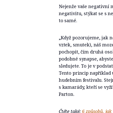
Nejenže vaše negativní 
negativitu, stýkat se s 
to samé.
„Když pozorujeme, jak ně
vztek, smutek), náš moze
pochopit, čím druhá osoba
podobné synapse, abyste
sledujete. To je v podst
Tento princip například
hudebním festivalu. Stej
s kamarády, kteří se vyží
Parton.
Čtěte také:
6 způsobů, jak