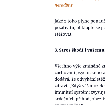
neradíme
Jaké z toho plyne ponauč
pozitivitu, obklopte se 
stěžovat.
3. Stres škodí i vašemu
Všechno výše zmíněné zn
zachování psychického zd
dodává, že odvykání stěž
zdraví. „Když váš mozek 
imunitní systém; zvyšuje
srdečních příhod, obezit