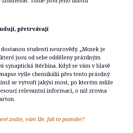
 znamenat. Tohle jsou jeho hlavní
budují, přetrvávají
u dostanou studenti neurovědy. „Mozek je
, které jsou od sebe odděleny prázdným
á synaptická štěrbina. Když se vám v hlavě
ynapse vyšle chemikálii přes tento prázdný
 čímž se vytvoří jakýsi most, po kterém může
nesoucí relevantní informaci, o níž zrovna
arton.
teré znáte, vám lže. Jak to poznáte?