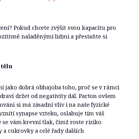
ení? Pokud chcete zvýšit svou kapacitu pro
pozitivně naladěnými lidmi a přestaňte si
 tělu
í jako dobrá obhajoba toho, proč se v rámci
raví držet od negativity dál. Parton ovšem
ování si má zásadní vliv i na naše fyzické
vznítí synapse vzteku, oslabuje tím váš
 se vám krevní tlak, čímž roste riziko
y a cukrovky a celé řady dalších