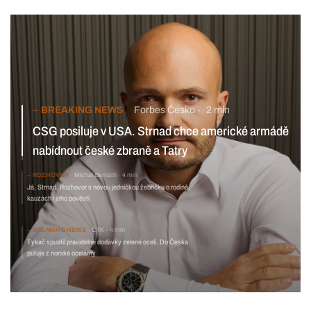
BREAKING NEWS
Forbes Česko
2 min
CSG posiluje v USA. Strnad chce americké armádě
nabídnout české zbraně a Tatry
ROZHOVOR
Michal Bernáth
4 min
Já, Strnad. Rozhovor s novou jedničkou žebříčku
o rodině, kauzách i jeho pověsti
BREAKING NEWS
ČTK
4 min
Tykač spustil pravidelné dodávky zelené oceli. Do Česka
putuje z norské ocelárny