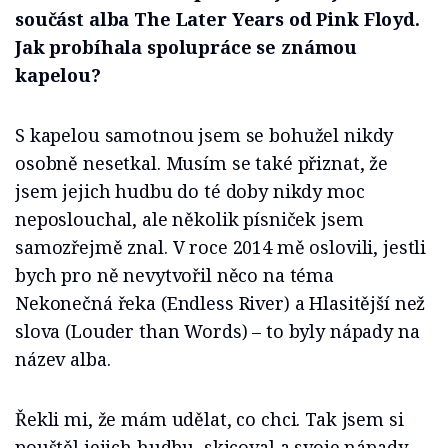
součást alba The Later Years od Pink Floyd.
Jak probíhala spolupráce se známou
kapelou?
S kapelou samotnou jsem se bohužel nikdy
osobně nesetkal. Musím se také přiznat, že
jsem jejich hudbu do té doby nikdy moc
neposlouchal, ale několik písniček jsem
samozřejmě znal. V roce 2014 mě oslovili, jestli
bych pro ně nevytvořil něco na téma
Nekonečná řeka (Endless River) a Hlasitější než
slova (Louder than Words) – to byly nápady na
název alba.
Řekli mi, že mám udělat, co chci. Tak jsem si
pouštěl jejich hudbu, skicoval a svoje nápady