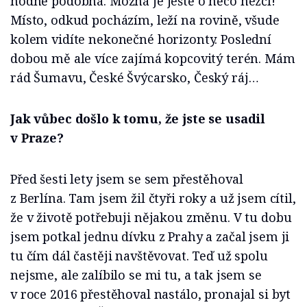
hodně podobná. Možná je ještě o něco hezčí!
Místo, odkud pocházím, leží na rovině, všude
kolem vidíte nekonečné horizonty. Poslední
dobou mě ale více zajímá kopcovitý terén. Mám
rád Šumavu, České Švýcarsko, Český ráj…
Jak vůbec došlo k tomu, že jste se usadil
v Praze?
Před šesti lety jsem se sem přestěhoval
z Berlína. Tam jsem žil čtyři roky a už jsem cítil,
že v životě potřebuji nějakou změnu. V tu dobu
jsem potkal jednu dívku z Prahy a začal jsem ji
tu čím dál častěji navštěvovat. Teď už spolu
nejsme, ale zalíbilo se mi tu, a tak jsem se
v roce 2016 přestěhoval nastálo, pronajal si byt