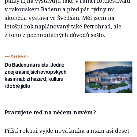
půlky října vystavuju také v rámci fotofestivalu
v rakouském Badenu a před pár týdny mi
skončila výstava ve Švédsku. Měl jsem na
letošní rok naplánovaný také Petrohrad, ale
z toho z pochopitelných důvodů sešlo.
Cestování
Do Badenu na ruletu. Jedno
z nejkrásnějších evropských
kasin nabízí hazard, kulturu
i dobré jídlo
Pracujete teď na něčem novém?
Příští rok mi vyjde nová kniha a mám asi deset