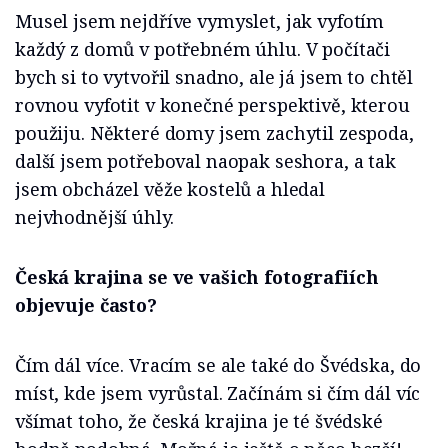
Musel jsem nejdříve vymyslet, jak vyfotím
každý z domů v potřebném úhlu. V počítači
bych si to vytvořil snadno, ale já jsem to chtěl
rovnou vyfotit v konečné perspektivě, kterou
použiju. Některé domy jsem zachytil zespoda,
další jsem potřeboval naopak seshora, a tak
jsem obcházel věže kostelů a hledal
nejvhodnější úhly.
Česká krajina se ve vašich fotografiích
objevuje často?
Čím dál více. Vracím se ale také do Švédska, do
míst, kde jsem vyrůstal. Začínám si čím dál víc
všímat toho, že česká krajina je té švédské