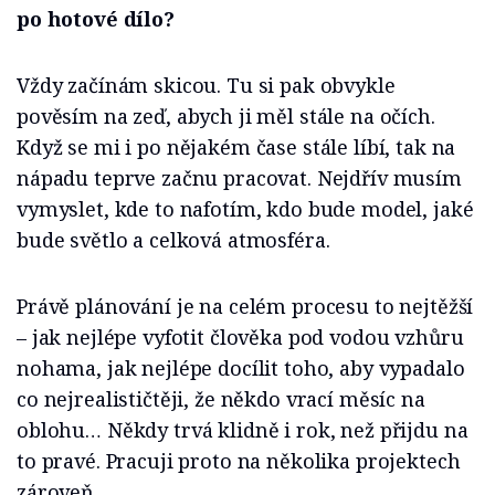
po hotové dílo?
Vždy začínám skicou. Tu si pak obvykle
pověsím na zeď, abych ji měl stále na očích.
Když se mi i po nějakém čase stále líbí, tak na
nápadu teprve začnu pracovat. Nejdřív musím
vymyslet, kde to nafotím, kdo bude model, jaké
bude světlo a celková atmosféra.
Právě plánování je na celém procesu to nejtěžší
– jak nejlépe vyfotit člověka pod vodou vzhůru
nohama, jak nejlépe docílit toho, aby vypadalo
co nejrealističtěji, že někdo vrací měsíc na
oblohu… Někdy trvá klidně i rok, než přijdu na
to pravé. Pracuji proto na několika projektech
zároveň.