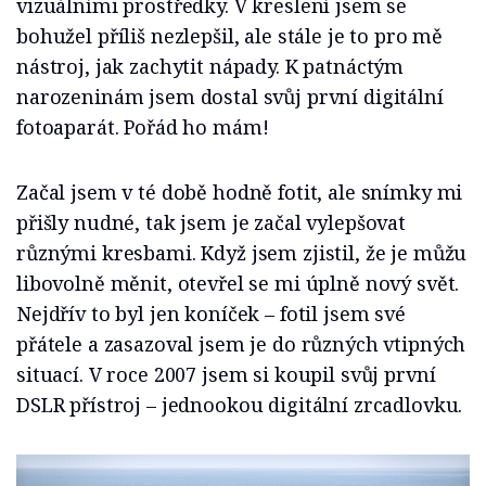
vizuálními prostředky. V kreslení jsem se
bohužel příliš nezlepšil, ale stále je to pro mě
nástroj, jak zachytit nápady. K patnáctým
narozeninám jsem dostal svůj první digitální
fotoaparát. Pořád ho mám!
Začal jsem v té době hodně fotit, ale snímky mi
přišly nudné, tak jsem je začal vylepšovat
různými kresbami. Když jsem zjistil, že je můžu
libovolně měnit, otevřel se mi úplně nový svět.
Nejdřív to byl jen koníček – fotil jsem své
přátele a zasazoval jsem je do různých vtipných
situací. V roce 2007 jsem si koupil svůj první
DSLR přístroj – jednookou digitální zrcadlovku.