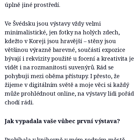
úplně jiné prostředí.
Ve Švédsku jsou výstavy vždy velmi
minimalistické, jen fotky na holých zdech,
kdežto v Koreji jsou hravější – stěny jsou
většinou výrazně barevné, součástí expozice
bývají i rekvizity použité u focení a kreativita je
vidět i na rozmanitosti suvenýrů. Rád se
pohybuji mezi oběma přístupy. I přesto, že
žijeme v digitálním světě a moje věci si každý
může prohlédnout online, na výstavy lidi pořád
chodí rádi.
Jak vypadala vaše vůbec první výstava?
Probíhala v knihovně v mém rodném městě