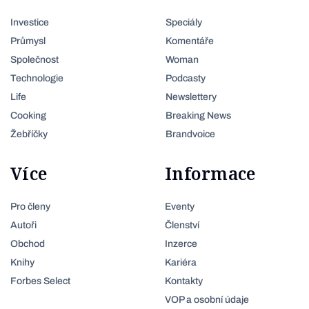
Investice
Speciály
Průmysl
Komentáře
Společnost
Woman
Technologie
Podcasty
Life
Newslettery
Cooking
Breaking News
Žebříčky
Brandvoice
Více
Informace
Pro členy
Eventy
Autoři
Členství
Obchod
Inzerce
Knihy
Kariéra
Forbes Select
Kontakty
VOP a osobní údaje