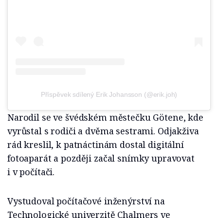
Příspěvek sdílený Erik Johansson (@erik.joh)
Narodil se ve švédském městečku Götene, kde
vyrůstal s rodiči a dvěma sestrami. Odjakživa
rád kreslil, k patnáctinám dostal digitální
fotoaparát a později začal snímky upravovat
i v počítači.
Vystudoval počítačové inženýrství na
Technologické univerzitě Chalmers ve