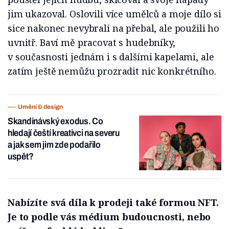
jim ukazoval. Oslovili více umělců a moje dílo si
sice nakonec nevybrali na přebal, ale použili ho
uvnitř. Baví mě pracovat s hudebníky,
v současnosti jednám i s dalšími kapelami, ale
zatím ještě nemůžu prozradit nic konkrétního.
Umění & design
Skandinávský exodus. Co
hledají čeští kreativci na severu
a jak sem jim zde podařilo
uspět?
Nabízíte svá díla k prodeji také formou NFT.
Je to podle vás médium budoucnosti, nebo