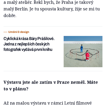
a malý ateliér. Řekl bych, že Praha je takový
malý Berlín. Je tu spousta kultury, žije se mi tu
dobře.
Umění & design
Cyklická krása Báry Prášilové.
Jedna z nejlepších českých
fotografek vydává první knihu
Výstavu jste ale zatím v Praze neměl. Máte
to v plánu?
Až na malou výstavu v rámci Letní filmové