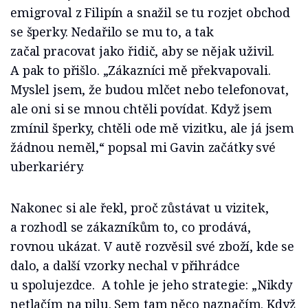
emigroval z Filipín a snažil se tu rozjet obchod
se šperky. Nedařilo se mu to, a tak
začal pracovat jako řidič, aby se nějak uživil.
A pak to přišlo. „Zákazníci mě překvapovali.
Myslel jsem, že budou mlčet nebo telefonovat,
ale oni si se mnou chtěli povídat. Když jsem
zmínil šperky, chtěli ode mě vizitku, ale já jsem
žádnou neměl,“ popsal mi Gavin začátky své
uberkariéry.
Nakonec si ale řekl, proč zůstávat u vizitek,
a rozhodl se zákazníkům to, co prodává,
rovnou ukázat. V autě rozvěsil své zboží, kde se
dalo, a další vzorky nechal v přihrádce
u spolujezdce. A tohle je jeho strategie: „Nikdy
netlačím na pilu. Sem tam něco naznačím. Když