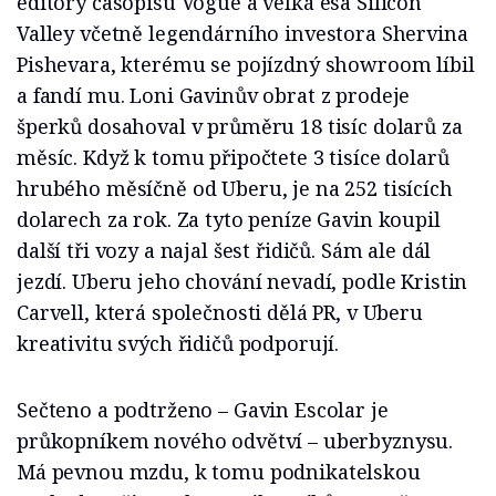
editory časopisu Vogue a velká esa Silicon
Valley včetně legendárního investora Shervina
Pishevara, kterému se pojízdný showroom líbil
a fandí mu. Loni Gavinův obrat z prodeje
šperků dosahoval v průměru 18 tisíc dolarů za
měsíc. Když k tomu připočtete 3 tisíce dolarů
hrubého měsíčně od Uberu, je na 252 tisících
dolarech za rok. Za tyto peníze Gavin koupil
další tři vozy a najal šest řidičů. Sám ale dál
jezdí. Uberu jeho chování nevadí, podle Kristin
Carvell, která společnosti dělá PR, v Uberu
kreativitu svých řidičů podporují.
Sečteno a podtrženo – Gavin Escolar je
průkopníkem nového odvětví – uberbyznysu.
Má pevnou mzdu, k tomu podnikatelskou