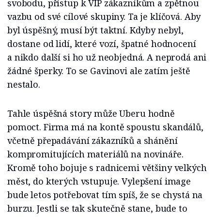
svobodu, přístup k VIP zákazníkům a zpětnou
vazbu od své cílové skupiny. Ta je klíčová. Aby
byl úspěšný, musí být taktní. Kdyby nebyl,
dostane od lidí, které vozí, špatné hodnocení
a nikdo další si ho už neobjedná. A neprodá ani
žádné šperky. To se Gavinovi ale zatím ještě
nestalo.
Tahle úspěšná story může Uberu hodně
pomoct. Firma má na kontě spoustu skandálů,
včetně přepadávání zákazníků a shánění
kompromitujících materiálů na novináře.
Kromě toho bojuje s radnicemi většiny velkých
měst, do kterých vstupuje. Vylepšení image
bude letos potřebovat tím spíš, že se chystá na
burzu. Jestli se tak skutečně stane, bude to