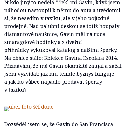
Nikdo jiný to nedělá,“ řekl mi Gavin, když jsem
náhodou nastoupil k němu do auta a uvědomil
si, že nesedím v taxíku, ale v jeho pojízdné
prodejně. Nad palubní deskou se totiž houpaly
diamantové náušnice, Gavin měl na ruce
smaragdové hodinky a z dveřní
přihrádky vykukoval katalog s dalšími šperky.
Na obálce stálo: Kolekce Gavina Escolara 2014.
Přiznávám, že mě Gavin okamžitě zaujal a začal
jsem vyzvídat: jak mu tenhle byznys funguje
a jak ho vůbec napadlo prodávat šperky
v taxíku?
Dozvěděl jsem se, že Gavin do San Francisca