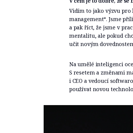
V čem je to dobré, že se
Vidím to jako výzvu pro
management“. Jsme příliš
a pak říct, že jsme v pra
mentalitu, ale pokud ch
učit novým dovednoste
Na umělé inteligenci oce
S resetem a změnami mát
i CEO a vedoucí softwaro
používat novou technolo