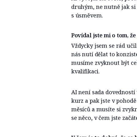
druhým, ne nutně jak si 
s úsměvem.
Povídal jste mi o tom, že
Vždycky jsem se rád uči
nás nutí dělat to konzist
musíme zvyknout být cel
kvalifikaci.
AI není sada dovedností 
kurz a pak jste v pohodě 
měsíců a musíte si zvykn
se něco, v čem jste začát