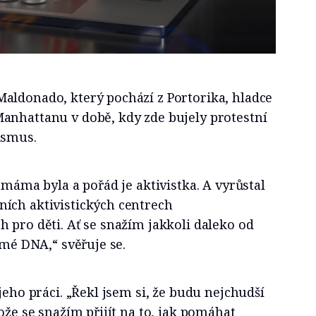
aldonado, který pochází z Portorika, hladce
anhattanu v době, kdy zde bujely protestní
ismus.
 máma byla a pořád je aktivistka. A vyrůstal
ích aktivistických centrech
 pro děti. Ať se snažím jakkoli daleko od
 mé DNA,“ svěřuje se.
jeho práci. „Řekl jsem si, že budu nejchudší
ože se snažím přijít na to, jak pomáhat