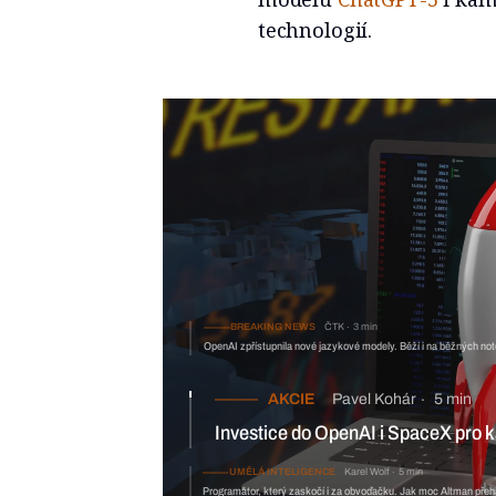
technologií.
BREAKING NEWS
ČTK
3 min
OpenAI zpřístupnila nové jazykové modely. Běží i na běžných no
AKCIE
Pavel Kohár
5 min
Investice do OpenAI i SpaceX pro k
UMĚLÁ INTELIGENCE
Karel Wolf
5 min
Programátor, který zaskočí i za obvoďačku. Jak moc Altman přeh