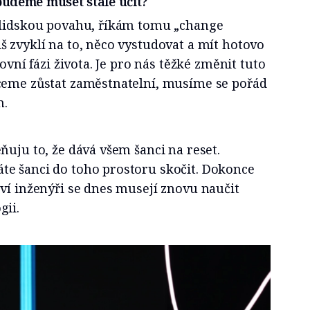
 budeme muset stále učit?
 lidskou povahu, říkám tomu „change
 zvyklí na to, něco vystudovat a mít hotovo
covní fázi života. Je pro nás těžké změnit tuto
ceme zůstat zaměstnatelní, musíme se pořád
m.
ňuju to, že dává všem šanci na reset.
e šanci do toho prostoru skočit. Dokonce
ví inženýři se dnes musejí znovu naučit
gii.