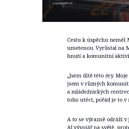
o novém GPT-5?
Cestu k úspěchu neměl M
umetenou. Vyrůstal na M
hnutí a komunitní aktiv
„Jsem dítě této éry. Moje
jsem v různých komunitn
a mládežnických centrech
toho utéct, pořád je to v
A to se výrazně odráží v 
AI vývojář na světě, prot