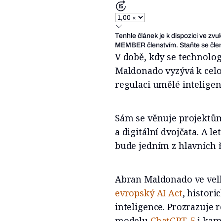
Tenhle článek je k dispozici ve zv
MEMBER členstvím. Staňte se člen
V době, kdy se technolo
Maldonado vyzývá k celo
regulaci umělé intelige
Sám se věnuje projektům 
a digitální dvojčata. A l
bude jedním z hlavních 
Abran Maldonado ve vel
evropský AI Act
, histor
inteligence. Prozrazuje 
modelu
ChatGPT-5
i kam