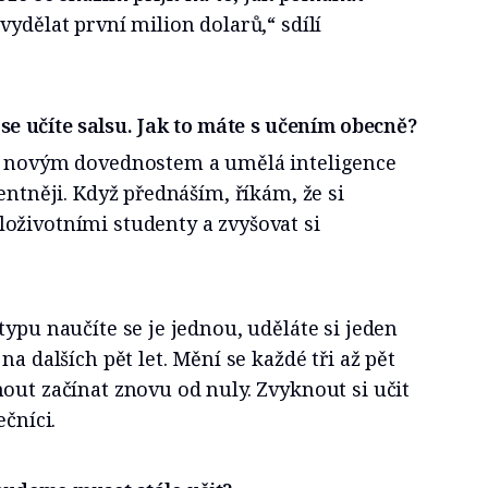
vydělat první milion dolarů,“ sdílí
 se učíte salsu. Jak to máte s učením obecně?
l novým dovednostem a umělá inteligence
entněji. Když přednáším, říkám, že si
oživotními studenty a zvyšovat si
typu naučíte se je jednou, uděláte si jeden
na dalších pět let. Mění se každé tři až pět
out začínat znovu od nuly. Zvyknout si učit
ečníci.