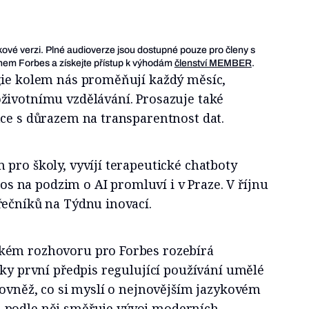
ukové verzi. Plné audioverze jsou dostupné pouze pro členy s
em Forbes a získejte přístup k výhodám
členství MEMBER
.
gie kolem nás proměňují každý měsíc,
životnímu vzdělávání. Prosazuje také
nce s důrazem na transparentnost dat.
pro školy, vyvíjí terapeutické chatboty
etos na podzim o AI promluví i v Praze. V říjnu
řečníků na Týdnu inovací.
kém rozhovoru pro Forbes rozebírá
icky první předpis regulující používání umělé
rovněž, co si myslí o nejnovějším jazykovém
 podle něj směřuje vývoj moderních