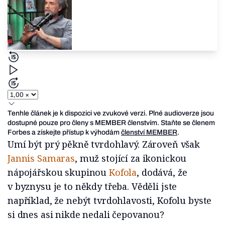
Tenhle článek je k dispozici ve zvukové verzi. Plné audioverze jsou
dostupné pouze pro členy s MEMBER členstvím. Staňte se členem
Forbes a získejte přístup k výhodám
členství MEMBER
.
Umí být prý pěkně tvrdohlavý. Zároveň však
Jannis Samaras
, muž stojící za ikonickou
nápojářskou skupinou
Kofola
, dodává, že
v byznysu je to někdy třeba. Věděli jste
například, že nebýt tvrdohlavosti, Kofolu byste
si dnes asi nikde nedali čepovanou?