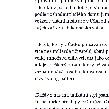
s právním a politickým prostředím 
TikToku v poslední době přistoupil
podle rozhodnutí Bílého domu ji ma
veškeré vládní instituce v USA, od 
svých zařízeních kanadská vláda.
TikTok, který v Česku používají dva
více než miliarda uživatelů, sbírá 
velké množství citlivých dat jako 
údaje i veškerý obsah, který uživat
zaznamenává i osobní konverzaci me
i tzv. typing pattern.
„Každý z nás má unikátní styl psan
či specifické překlepy, což může už
v internetovém prostoru podobně j