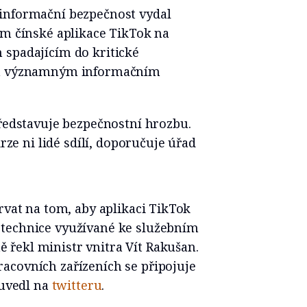
informační bezpečnost vydal
ím čínské aplikace TikTok na
 spadajícím do kritické
ším významným informačním
představuje bezpečnostní hrozbu.
krze ni lidé sdílí, doporučuje úřad
rvat na tom, aby aplikaci TikTok
 technice využívané ke služebním
řekl ministr vnitra Vít Rakušan.
acovních zařízeních se připojuje
 uvedl na
twitteru
.