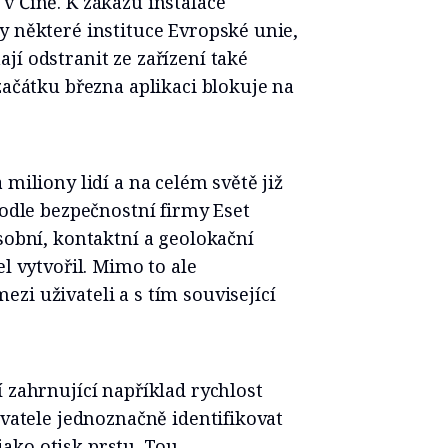
v Číně. K zákazu instalace
y některé instituce Evropské unie,
jí odstranit ze zařízení také
začátku března aplikaci blokuje na
 miliony lidí a na celém světě již
podle bezpečnostní firmy Eset
osobní, kontaktní a geolokační
el vytvořil. Mimo to ale
zi uživateli a s tím související
í zahrnující například rychlost
ivatele jednoznačně identifikovat
ako otisk prstu. Tou