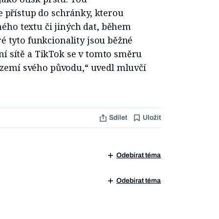
le přístup do schránky, kterou
ého textu či jiných dat, během
ré tyto funkcionality jsou běžné
ní sítě a TikTok se v tomto směru
zemí svého původu,“ uvedl mluvčí
Sdílet
Uložit
Odebírat téma
Odebírat téma