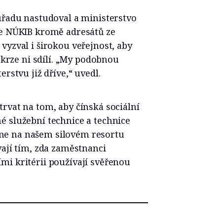
úřadu nastudoval a ministerstvo
že NÚKIB kromě adresátů ze
vyzval i širokou veřejnost, aby
 skrze ni sdílí. „My podobnou
rstvu již dříve,“ uvedl.
rvat na tom, aby čínská sociální
é služební technice a technice
me na našem silovém resortu
vají tím, zda zaměstnanci
mi kritérii používají svěřenou