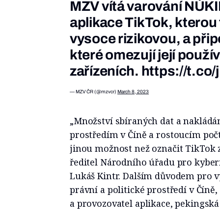
MZV vítá varování NÚKI
aplikace TikTok, kterou
vysoce rizikovou, a přip
které omezují její použí
zařízeních.
https://t.co
— MZV ČR (@mzvcr)
March 8, 2023
„Množství sbíraných dat a nakládá
prostředím v Číně a rostoucím poč
jinou možnost než označit TikTok 
ředitel Národního úřadu pro kyber
Lukáš Kintr. Dalším důvodem pro v
právní a politické prostředí v Čín
a provozovatel aplikace, pekingská