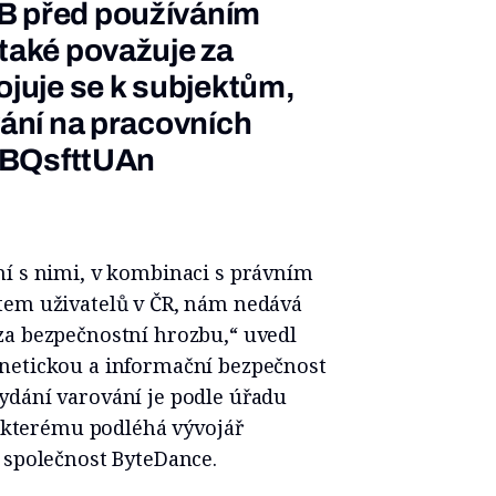
B před používáním
 také považuje za
ojuje se k subjektům,
vání na pracovních
/jBQsfttUAn
ní s nimi, v kombinaci s právním
tem uživatelů v ČR, nám nedává
za bezpečnostní hrozbu,“ uvedl
netickou a informační bezpečnost
ydání varování je podle úřadu
ě, kterému podléhá vývojář
 společnost ByteDance.