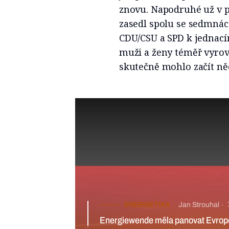
znovu. Napodruhé už v pa
zasedl spolu se sedmnáct
CDU/CSU a SPD k jednací
muži a ženy téměř vyrovn
skutečně mohlo začít ně
ENERGETIKA
Jan Strouhal
7 min
Energiewende měla panovat Evropě. Místo toho Německo ztratil
soběstačnost