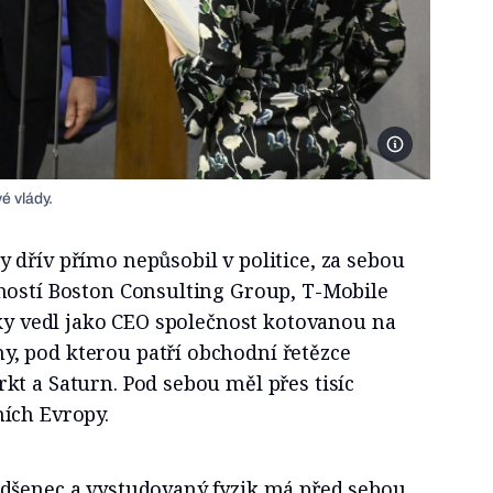
Foto Profimedia
é vlády.
dřív přímo nepůsobil v politice, za sebou
ností Boston Consulting Group, T-Mobile
oky vedl jako CEO společnost kotovanou na
, pod kterou patří obchodní řetězce
t a Saturn. Pod sebou měl přes tisíc
ích Evropy.
dšenec a vystudovaný fyzik má před sebou