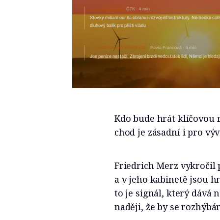
POLITIKA
ČTK
4 min
Stovky miliard eur na obranu i rozv
pro příští vládu
OBRANNÝ PRŮMYSL
Pavla Francová
4 min
Jen peníze nestačí. Zbrojení brzdí nedostatek lidí, Němci je hledaj
Kdo bude hrát klíčovou 
chod je zásadní i pro vý
Friedrich Merz vykročil
a v jeho kabinetě jsou hn
to je signál, který dá
naději, že by se rozhýb