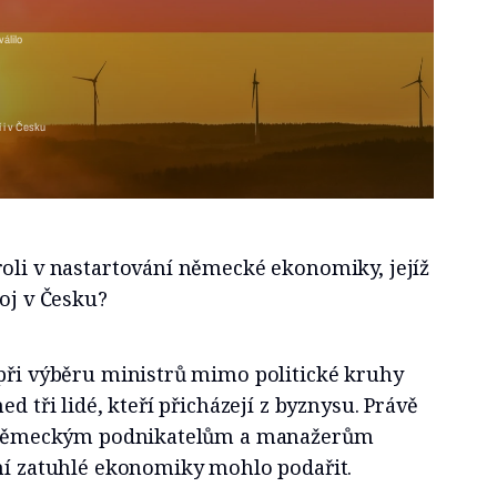
oj infrastruktury. Německo schválilo dluhový balík
í i v Česku
roli v nastartování německé ekonomiky, jejíž
voj v Česku?
 při výběru ministrů mimo politické kruhy
ed tři lidé, kteří přicházejí z byznysu. Právě
vá německým podnikatelům a manažerům
ání zatuhlé ekonomiky mohlo podařit.