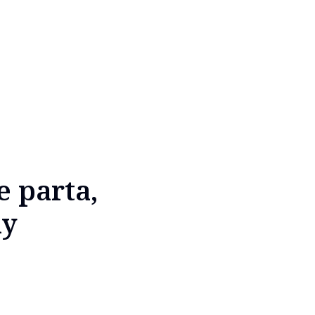
e parta,
hy