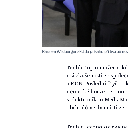
Karsten Wildberger skládá přísahu při tvorbě nov
Tenhle topmanažer nikdy 
má zkušenosti ze společ
a E.ON. Poslední čtyři r
německé burze Ceconomy
s elektronikou MediaMark
obchodů ve dvanácti zem
Tenhle technologický na