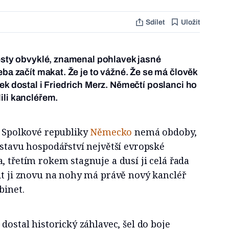
Sdílet
Uložit
resty obvyklé, znamenal pohlavek jasné
eba začít makat. Že je to vážné. Že se má člověk
ek dostal i Friedrich Merz. Němečtí poslanci ho
ili kancléřem.
h Spolkové republiky
Německo
nemá obdoby,
 stavu hospodářství největší evropské
, třetím rokem stagnuje a dusí ji celá řada
it ji znovu na nohy má právě nový kancléř
binet.
dostal historický záhlavec, šel do boje