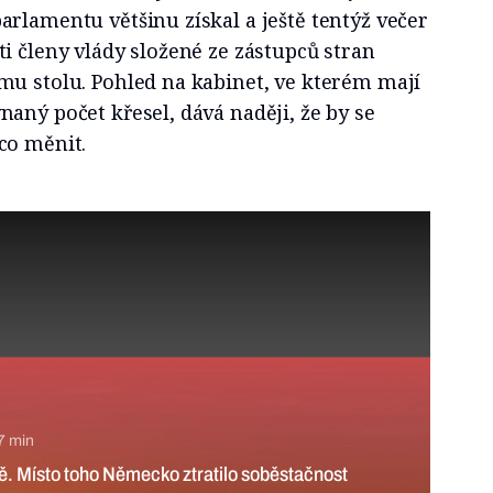
rlamentu většinu získal a ještě tentýž večer
i členy vlády složené ze zástupců stran
mu stolu. Pohled na kabinet, ve kterém mají
aný počet křesel, dává naději, že by se
co měnit.
o