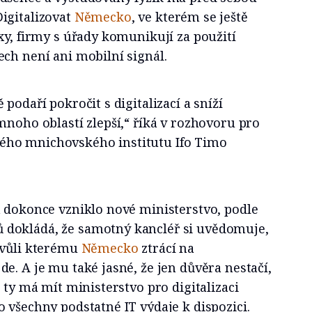
igitalizovat
Německo
, ve kterém se ještě
xy, firmy s úřady komunikují za použití
ch není ani mobilní signál.
podaří pokročit s digitalizací a sníží
mnoho oblastí zlepší,“ říká v rozhovoru pro
ho mnichovského institutu Ifo Timo
a dokonce vzniklo nové ministerstvo, podle
dokládá, že samotný kancléř si uvědomuje,
kvůli kterému
Německo
ztrácí na
e. A je mu také jasné, že jen důvěra nestačí,
 ty má mít ministerstvo pro digitalizaci
 všechny podstatné IT výdaje k dispozici.