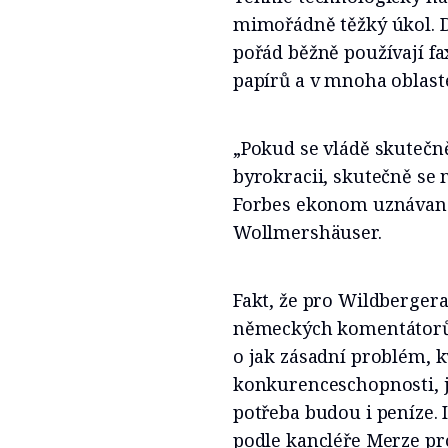
mimořádně těžký úkol. D
pořád běžně používají fa
papírů a v mnoha oblaste
„Pokud se vládě skutečně 
byrokracii, skutečně se 
Forbes ekonom uznávané
Wollmershäuser.
Fakt, že pro Wildberger
německých komentátorů 
o jak zásadní problém, 
konkurenceschopnosti, jd
potřeba budou i peníze. I
podle kancléře Merze pro