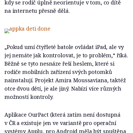
kdy se rodič úplně neorientuje v tom, co dítě
na internetu přesně dělá.
„Pokud umí čtyřleté batole ovládat iPad, ale vy
jej nemáte jak kontrolovat, je to problém,“ říká.
Běžně se tyto nesnáze řeší heslem, které si
rodiče mobilních zařízení svých potomků
nainstalují. Projekt Amira Moussaviana, taktéž
otce dvou dětí, je ale jiný. Nabízí více různých
možností kontroly.
Aplikace OurPact (která zatím není dostupná
v ČR a existuje jen ve variantě pro operační
systémy Applu, pro Android měla být spuštěna