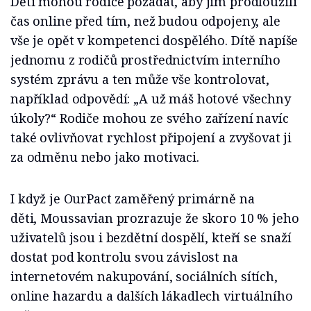
Děti mohou rodiče požádat, aby jim prodloužili
čas online před tím, než budou odpojeny, ale
vše je opět v kompetenci dospělého. Dítě napíše
jednomu z rodičů prostřednictvím interního
systém zprávu a ten může vše kontrolovat,
například odpovědí: „A už máš hotové všechny
úkoly?“ Rodiče mohou ze svého zařízení navíc
také ovlivňovat rychlost připojení a zvyšovat ji
za odměnu nebo jako motivaci.
I když je OurPact zaměřený primárně na
děti, Moussavian prozrazuje že skoro 10 % jeho
uživatelů jsou i bezdětní dospělí, kteří se snaží
dostat pod kontrolu svou závislost na
internetovém nakupování, sociálních sítích,
online hazardu a dalších lákadlech virtuálního