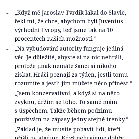
„Když mě Jaroslav Tvrdík lákal do Slavie,
řekl mi, že chce, abychom byli Juventus
východní Evropy, teď jsme tak na 10
procentech našich možností.“
„Na vybudování autority funguje jediná
věc. Je důležité, abyste si na nic nehráli,
protože jinak nemáte šanci si nikoho
získat. Hráči poznají za týden, jestli tomu
rozumíte a jestli jim můžete něco přinést.“
„Jsem konzervativní, a když si na něco
zvyknu, držím se toho. To samé mám
s úspěchem. Takže během podzimu
používám na zápasy jedny stejné trenky.“
„Základ je, že musíte pobavit lidi, kteří
přišli na stadion. Když nehrajeme dobře,