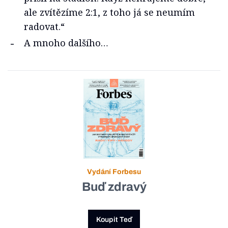
ale zvítězíme 2:1, z toho já se neumím
radovat.“
A mnoho dalšího…
Vydání Forbesu
Buď zdravý
Koupit Teď