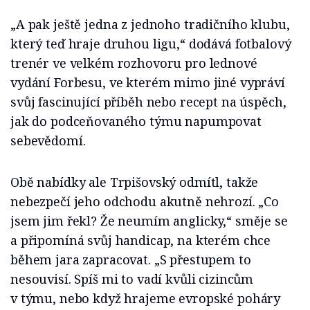
„A pak ještě jedna z jednoho tradičního klubu,
který teď hraje druhou ligu,“ dodává fotbalový
trenér ve velkém rozhovoru pro lednové
vydání Forbesu, ve kterém mimo jiné vypráví
svůj fascinující příběh nebo recept na úspěch,
jak do podceňovaného týmu napumpovat
sebevědomí.
Obě nabídky ale Trpišovský odmítl, takže
nebezpečí jeho odchodu akutně nehrozí. „Co
jsem jim řekl? Že neumím anglicky,“ směje se
a připomíná svůj handicap, na kterém chce
během jara zapracovat. „S přestupem to
nesouvisí. Spíš mi to vadí kvůli cizincům
v týmu, nebo když hrajeme evropské poháry