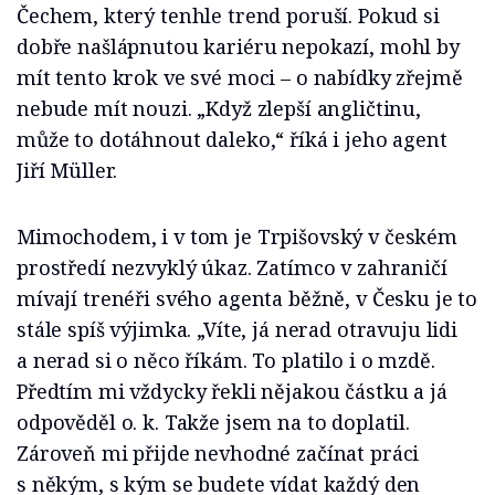
Čechem, který tenhle trend poruší. Pokud si
dobře našlápnutou kariéru nepokazí, mohl by
mít tento krok ve své moci – o nabídky zřejmě
nebude mít nouzi. „Když zlepší angličtinu,
může to dotáhnout daleko,“ říká i jeho agent
Jiří Müller.
Mimochodem, i v tom je Trpišovský v českém
prostředí nezvyklý úkaz. Zatímco v zahraničí
mívají trenéři svého agenta běžně, v Česku je to
stále spíš výjimka. „Víte, já nerad otravuju lidi
a nerad si o něco říkám. To platilo i o mzdě.
Předtím mi vždycky řekli nějakou částku a já
odpověděl o. k. Takže jsem na to doplatil.
Zároveň mi přijde nevhodné začínat práci
s někým, s kým se budete vídat každý den