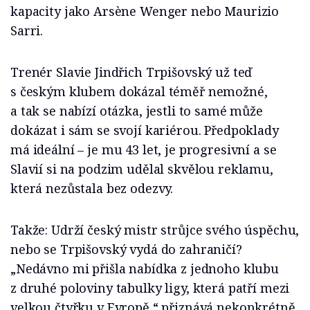
kapacity jako Arsène Wenger nebo Maurizio
Sarri.
Trenér Slavie Jindřich Trpišovský už teď
s českým klubem dokázal téměř nemožné,
a tak se nabízí otázka, jestli to samé může
dokázat i sám se svojí kariérou. Předpoklady
má ideální – je mu 43 let, je progresivní a se
Slavií si na podzim udělal skvělou reklamu,
která nezůstala bez odezvy.
Takže: Udrží český mistr strůjce svého úspěchu,
nebo se Trpišovský vydá do zahraničí?
„Nedávno mi přišla nabídka z jednoho klubu
z druhé poloviny tabulky ligy, která patří mezi
velkou čtyřku v Evropě,“ přiznává nekonkrétně