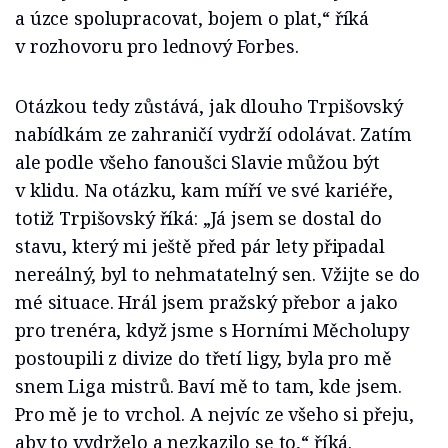
a úzce spolupracovat, bojem o plat,“ říká
v rozhovoru pro lednový Forbes.
Otázkou tedy zůstává, jak dlouho Trpišovský
nabídkám ze zahraničí vydrží odolávat. Zatím
ale podle všeho fanoušci Slavie můžou být
v klidu. Na otázku, kam míří ve své kariéře,
totiž Trpišovský říká: „Já jsem se dostal do
stavu, který mi ještě před pár lety připadal
nereálný, byl to nehmatatelný sen. Vžijte se do
mé situace. Hrál jsem pražský přebor a jako
pro trenéra, když jsme s Horními Měcholupy
postoupili z divize do třetí ligy, byla pro mě
snem Liga mistrů. Baví mě to tam, kde jsem.
Pro mě je to vrchol. A nejvíc ze všeho si přeju,
aby to vydrželo a nezkazilo se to,“ říká.