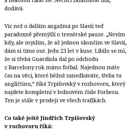
a někomu říkat ne. Nechci zklamávat lidi,“
dodává.
Víc než o dalším angažmá po Slavii teď
paradoxně přemýšlí o trenérské pauze. „Nevím
kdy, ale myslím, že až jednou skončím ve Slavii,
dám si time out. Jedu 23 let v kuse. Líbilo se mi,
že si třeba Guardiola dal po odchodu
z Barcelony rok mimo fotbal. Najednou máte
čas na věci, které běžně zanedbáváte, třeba tu
angličtinu,“ říká Trpišovský v rozhovoru, který
najdete kompletní v lednovém čísle Forbesu.
Ten je stále v prodeji ve všech trafikách.
Co také ještě Jindřich Trpišovský
v rozhovoru říká: