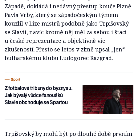
Západě, dokládá i nedávný přestup kouče Plzně
Pavla Vrby, který se západočeským týmem
kouzlil v Lize mistrů podobně jako Trpišovský
se Slavií, navíc kromě něj měl za sebou i štaci
u české reprezentace a objektivně víc
zkušeností. Přesto se letos v zimě upsal „jen“
bulharskému klubu Ludogorec Razgrad.
Sport
Z fotbalové tribuny do byznysu.
Jak bývalý vůdce fanoušků
Slavie obchoduje se Spartou
Trpišovský by mohl být po dlouhé době prvním