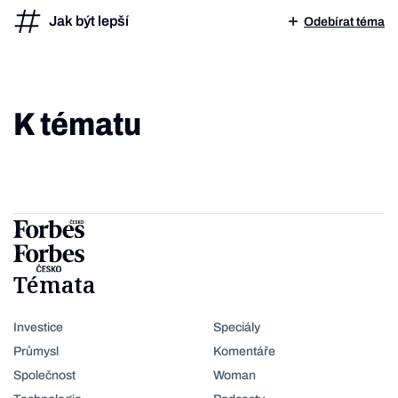
Jak být lepší
Odebírat téma
K tématu
Témata
Investice
Speciály
Průmysl
Komentáře
Společnost
Woman