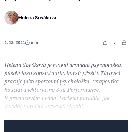
Helena Sováková
1. 12. 2021
min
Helena Sováková je hlavní armádní psycholožka,
působí jako konzultantka kurzů přežití. Zároveň
pracuje jako sportovní psycholožka, terapeutka,
koučka a lektorka ve Star Performance.
V prosincovém vydání Forbesu poradila, jak
zvládat náročná stresová období.