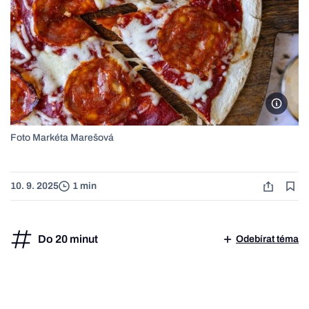
Foto M
Foto Markéta Marešová
10. 9. 2025
1 min
Do 20 minut
Odebírat téma