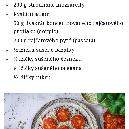
200 g strouhané mozzarelly
kvalitní salám
50 g dvakrát koncentrovaného rajčatového
protlaku (doppio)
200 g rajčatového pyré (passata)
½ lžičku sušené bazalky
⅓ lžičky sušeného česneku
⅓ lžičky sušeného oregana
½ lžičky cukru