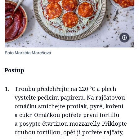
Foto M
Foto Markéta Marešová
Postup
Troubu předehřejte na 220 °C a plech
vystelte pečicím papírem. Na rajčatovou
omáčku smíchejte protlak, pyré, koření
a cukr. Omáčkou potřete první tortillu
a posypte čtvrtinou mozzarelly. Přiklopte
druhou tortillou, opět ji potřete rajčaty,