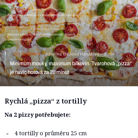
SLANÉ PEČENÍ
Kamila Treichelová
5 min
Škola vaření: domácí pizza skutečně lepší než z pizzerie
DO 20 MINUT
Kateřina Bičíková Harudová
2 min
Bleskové kombo rýžového závitku a omelety: křupavá
„vietnamská pizza“
DO 20 MINUT
Kateřina Bičíková Harudová
2 min
Minimum mouky, maximum bílkovin. Tvarohová „pizza“
je navíc hotová za 20 minut
Rychlá „pizza“ z tortilly
Na 2 pizzy potřebujete:
4 tortilly o průměru 25 cm