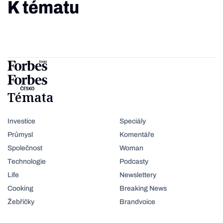
K tématu
Témata
Investice
Speciály
Průmysl
Komentáře
Společnost
Woman
Technologie
Podcasty
Life
Newslettery
Cooking
Breaking News
Žebříčky
Brandvoice