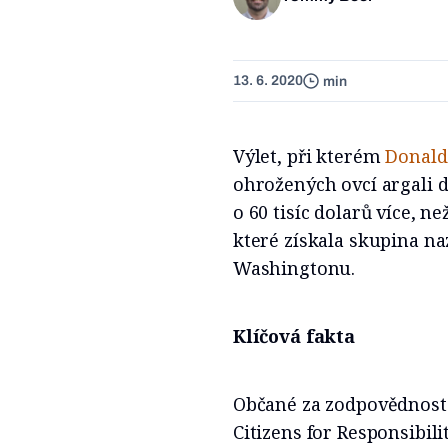
13. 6. 2020
min
Výlet, při kterém
Donal
ohrožených ovcí argali 
o 60 tisíc dolarů více, n
které získala skupina n
Washingtonu.
Klíčová fakta
Občané za zodpovědnost 
Citizens for Responsibil