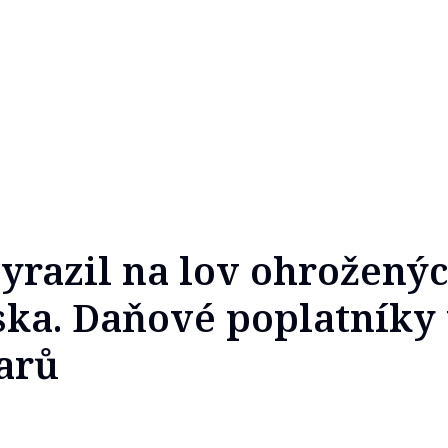
vyrazil na lov ohroženýc
ka. Daňové poplatníky t
larů