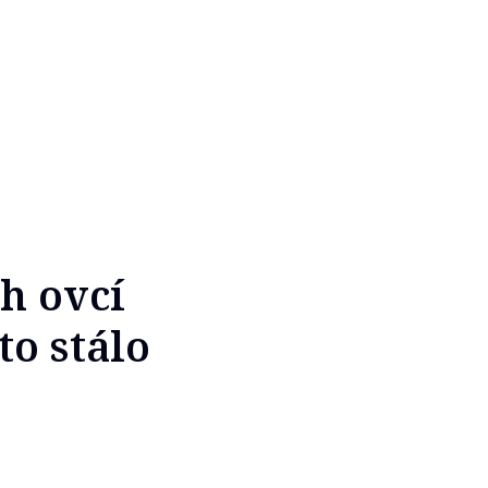
h ovcí
o stálo