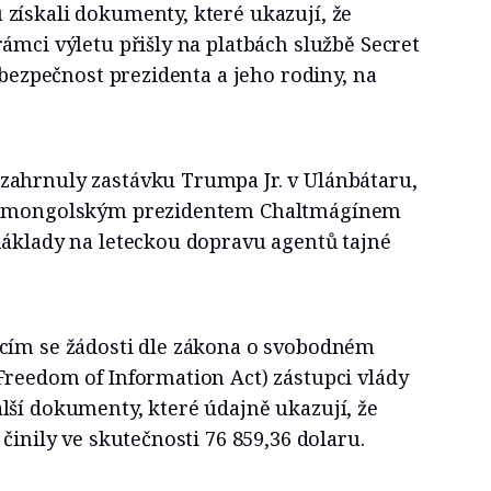
získali dokumenty, které ukazují, že
ámci výletu přišly na platbách službě Secret
 bezpečnost prezidenta a jeho rodiny, na
ahrnuly zastávku Trumpa Jr. v Ulánbátaru,
 s mongolským prezidentem Chaltmágínem
náklady na leteckou dopravu agentů tajné
cím se žádosti dle zákona o svobodném
Freedom of Information Act) zástupci vlády
lší dokumenty, které údajně ukazují, že
činily ve skutečnosti 76 859,36 dolaru.