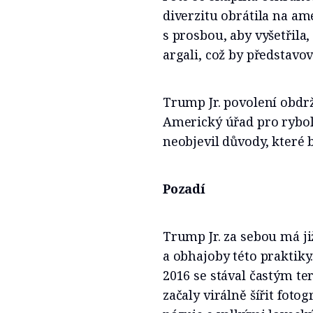
diverzitu obrátila na am
s prosbou, aby vyšetřila,
argali, což by představ
Trump Jr. povolení obdrže
Americký úřad pro rybolo
neobjevil důvody, které 
Pozadí
Trump Jr. za sebou má ji
a obhajoby této praktik
2016 se stával častým ter
začaly virálně šířit foto