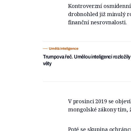
Kontroverzní osmidenní v
drobnohled již minulý ro
finanční nesrovnalosti.
Umělá inteligence
Trumpova řeč. Umělou inteligenci rozložil
věty
V prosinci 2019 se objevi
mongolské zákony tím, že
Poté se skupina ochránc