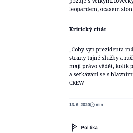
pózuje s velkými lovecký
leopardem, ocasem slona
Kritický citát
„Coby syn prezidenta má
strany tajné služby a mě
mají právo vědět, kolik pl
a setkávání se s hlavními
CREW
13. 6. 2020
min
Politika