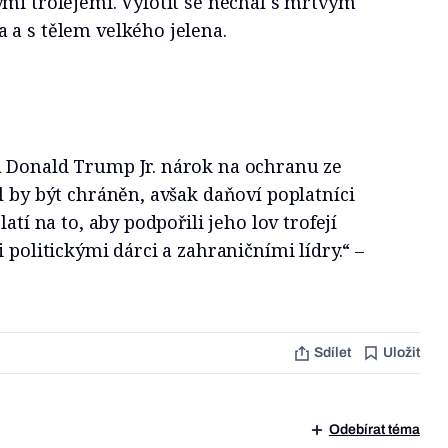
mi trofejemi. Vyfotit se nechal s mrtvým
 a s tělem velkého jelena.
 Donald Trump Jr. nárok na ochranu ze
l by být chráněn, avšak daňoví poplatníci
atí na to, aby podpořili jeho lov trofejí
 politickými dárci a zahraničními lídry.“ –
Sdílet
Uložit
Odebírat téma