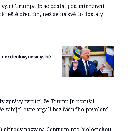
ýlet Trumpa Jr. se dostal pod intenzivní
k ještě předtím, než se na světlo dostaly
y prezidentovy nesmyslné
ly zprávy tvrdící, že Trump Jr. porušil
 zabíjel ovce argali bez řádného povolení.
ů přírody nazvaná Centrum pro biologickou