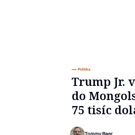
Politika
Trump Jr. 
do Mongols
75 tisíc do
Tommy Beer