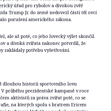
erický úřad pro rybolov a divokou zvěř
 zda Trump Jr. do země nedovezl části těl ovcí
ovalo porušení amerického zákona.
l, ale až poté, co jeho lovecký výlet skončil.
v a divoká zvířata nakonec potvrdil, že
by zakládaly potřebu vyšetřování.
ž dlouhou historii sportovního lovu
y. V průběhu prezidentské kampaně v roce
čem aktivistů za práva zvířat poté, co se
grafie, na kterých spolu s bratrem Ericem