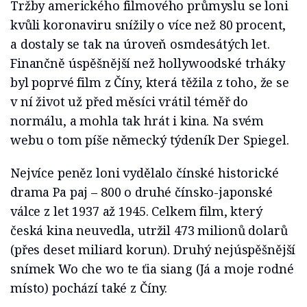
Tržby amerického filmového průmyslu se loni
kvůli koronaviru snížily o více než 80 procent,
a dostaly se tak na úroveň osmdesátých let.
Finančně úspěšnější než hollywoodské trháky
byl poprvé film z Číny, která těžila z toho, že se
v ní život už před měsíci vrátil téměř do
normálu, a mohla tak hrát i kina. Na svém
webu o tom píše německý týdeník Der Spiegel.
Nejvíce peněz loni vydělalo čínské historické
drama Pa paj – 800 o druhé čínsko-japonské
válce z let 1937 až 1945. Celkem film, který
česká kina neuvedla, utržil 473 milionů dolarů
(přes deset miliard korun). Druhý nejúspěšnější
snímek Wo che wo te ťia siang (Já a moje rodné
místo) pochází také z Číny.