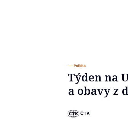
Politika
Týden na U
a obavy z 
ČTK