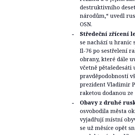
destruktivního deset
národům,“ uvedl rus
OSN.
Středeční zřícení l
se nachází u hranic 
Il-76 po sestřelení 
obrany, které dále u
včetně pětašedesáti 
pravděpodobností vši
prezident Vladimir Pu
raketou dodanou ze 
Obavy z druhé rus
osvobodila města ok
vyjadřují místní ob
se už měsíce opět sn