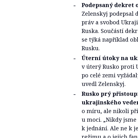
Podepsaný dekret o
Zelenskyj podepsal 
práv a svobod Ukraji
Ruska. Součástí dekr
se týká například ob
Rusku.
Úterní útoky na u
v úterý Rusko proti 
po celé zemi vyžádal
uvedl Zelenskyj.
Rusko prý přistoup
ukrajinského veden
o míru, ale nikoli p
u moci. „Nikdy jsme 
k jednání. Ale ne k 
režimu a o jejich fan