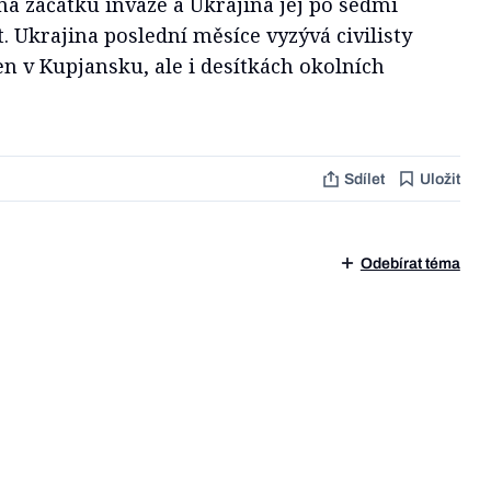
 na začátku invaze a Ukrajina jej po sedmi
t. Ukrajina poslední měsíce vyzývá civilisty
en v Kupjansku, ale i desítkách okolních
Sdílet
Uložit
Odebírat téma