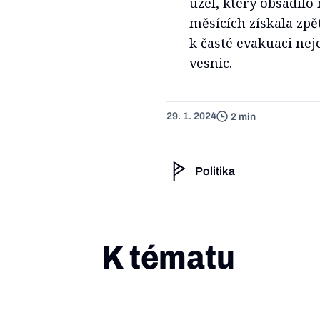
uzel, který obsadilo
měsících získala zpě
k časté evakuaci nej
vesnic.
29. 1. 2024
2 min
Politika
K tématu