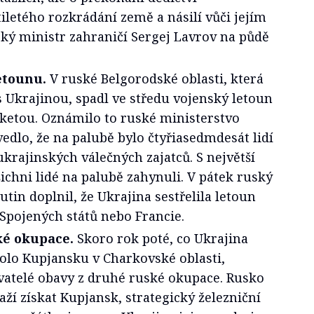
iletého rozkrádání země a násilí vůči jejím
ký ministr zahraničí Sergej Lavrov na půdě
etounu.
V ruské Belgorodské oblasti, která
s Ukrajinou, spadl ve středu vojenský letoun
raketou. Oznámilo to ruské ministerstvo
vedlo, že na palubě bylo čtyřiasedmdesát lidí
ukrajinských válečných zajatců. S největší
chni lidé na palubě zahynuli. V pátek ruský
tin doplnil, že Ukrajina sestřelila letoun
Spojených států nebo Francie.
ké okupace.
Skoro rok poté, co Ukrajina
olo Kupjansku v Charkovské oblasti,
yvatelé obavy z druhé ruské okupace. Rusko
aží získat Kupjansk, strategický železniční