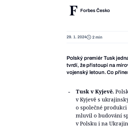
Forbes Česko
29. 1. 2024
2 min
Polský premiér Tusk jedna
tvrdí, že přistoupí na míro
vojenský letoun. Co přine
Tusk v Kyjevě.
Polsk
v Kyjevě s ukrajin
o společné produkci z
mluvil o budování s
v Polsku i na Ukrajin