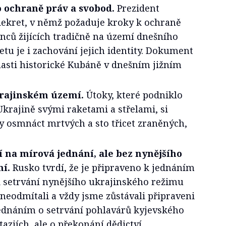
 ochraně práv a svobod.
Prezident
dekret, v němž požaduje kroky k ochraně
nců žijících tradičně na území dnešního
etu je i zachování jejich identity. Dokument
lasti historické Kubáně v dnešním jižním
krajinském území.
Útoky, které podniklo
Ukrajině svými raketami a střelami, si
y osmnáct mrtvých a sto třicet zraněných,
í na mírová jednání, ale bez nynějšího
í.
Rusko tvrdí, že je připraveno k jednáním
ři setrvání nynějšího ukrajinského režimu
neodmítali a vždy jsme zůstávali připraveni
jednáním o setrvání pohlavárů kyjevského
taziích, ale o překonání dědictví