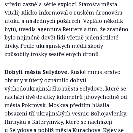
středu zazněla série explozí. Starosta města
Vitalij Kličko informoval o ruském dronovém
útoku a následných požárech. Vzplálo několik
bytů, uvedla agentura Reuters s tím, že zraněno
bylo nejméně devět lidí včetně jedenáctileté
dívky. Podle ukrajinských médií škody
způsobily trosky sestřelených dronů.
Dobytí města Selydove.
Ruské ministerstvo
obrany v úterý oznámilo dobytí
východoukrajinského města Selydove, které se
nachází dvě desítky kilometrů jihovýchodně od
města Pokrovsk. Moskva předtím hlásila
obsazení tří ukrajinských vesnic: Bohojavlenky,
Hirnyku a Katerynivky, které se nacházejí
u Selydove a poblíž města Kurachove. Kyjev se