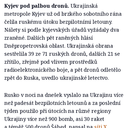
Kyjev pod palbou dronů.
Ukrajinská
metropole Kyjev už od brzkého sobotního rána
čelila ruskému útoku bezpilotními letouny.
Nálety si podle kyjevských úřadů vyžádaly dva
zraněné. Dalších pět raněných hlásí
Dněpropetrovská oblast. Ukrajinská obrana
sestřelila 39 ze 71 ruských dronů, dalších 21 se
zřítilo, zřejmě pod vlivem prostředků
radioelektronického boje, a pět dronů odletělo
zpět do Ruska, uvedlo ukrajinské letectvo.
Rusko v noci na dnešek vyslalo na Ukrajinu více
než padesát bezpilotních letounů a za poslední
týden použilo při útocích na různé regiony
Ukrajiny více než 900 bomb, asi 30 raket
a téměř 500 dronů Šáhed, napsal na
síti X