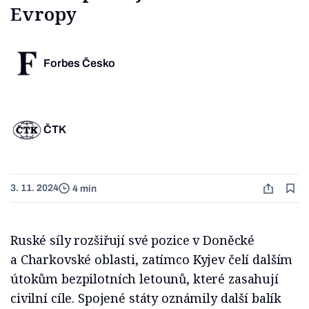
Evropy
Forbes Česko
ČTK
3. 11. 2024
4 min
Ruské síly rozšiřují své pozice v Doněcké
a Charkovské oblasti, zatímco Kyjev čelí dalším
útokům bezpilotních letounů, které zasahují
civilní cíle. Spojené státy oznámily další balík