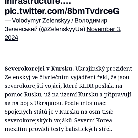
infrastructure.…
pic.twitter.com/8bmTvdrceG
— Volodymyr Zelenskyy / Володимир
Зеленський (@ZelenskyyUa)
November 3,
2024
Severokorejci v Kursku.
Ukrajinský prezident
Zelenskyj ve čtvrtečním vyjádření řekl, že jsou
severokorejští vojáci, které KLDR poslala na
pomoc Rusku, už na území Kursku a připravují
se na boj s Ukrajinou. Podle informací
Spojených států je v Kursku na osm tisíc
severokorejských vojáků. Severní Korea
mezitím provádí testy balistických střel.