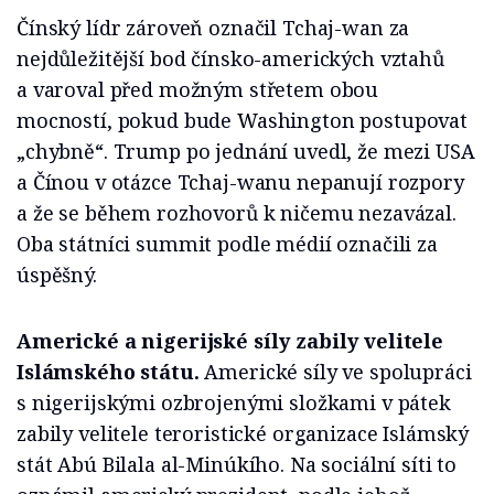
Čínský lídr zároveň označil Tchaj-wan za
nejdůležitější bod čínsko-amerických vztahů
a varoval před možným střetem obou
mocností, pokud bude Washington postupovat
„chybně“. Trump po jednání uvedl, že mezi USA
a Čínou v otázce Tchaj-wanu nepanují rozpory
a že se během rozhovorů k ničemu nezavázal.
Oba státníci summit podle médií označili za
úspěšný.
Americké a nigerijské síly zabily velitele
Islámského státu.
Americké síly ve spolupráci
s nigerijskými ozbrojenými složkami v pátek
zabily velitele teroristické organizace Islámský
stát Abú Bilala al-Minúkího. Na sociální síti to