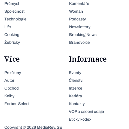
Průmysl
Komentáře
Společnost
Woman
Technologie
Podcasty
Life
Newslettery
Cooking
Breaking News
Žebříčky
Brandvoice
Více
Informace
Pro členy
Eventy
Autoři
Členství
Obchod
Inzerce
Knihy
Kariéra
Forbes Select
Kontakty
VOP a osobní údaje
Etický kodex
Copyright © 2026 MediaRey, SE