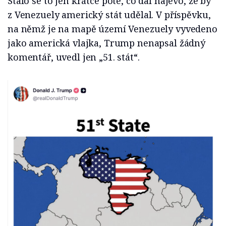
Stalo se to jen krátce poté, co dal najevo, že by
z Venezuely americký stát udělal. V příspěvku,
na němž je na mapě území Venezuely vyvedeno
jako americká vlajka, Trump nenapsal žádný
komentář, uvedl jen „51. stát“.