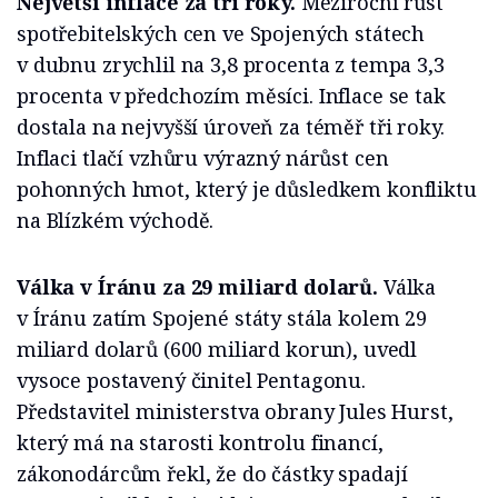
Největší inflace za tři roky.
Meziroční růst
spotřebitelských cen ve Spojených státech
v dubnu zrychlil na 3,8 procenta z tempa 3,3
procenta v předchozím měsíci. Inflace se tak
dostala na nejvyšší úroveň za téměř tři roky.
Inflaci tlačí vzhůru výrazný nárůst cen
pohonných hmot, který je důsledkem konfliktu
na Blízkém východě.
Válka v Íránu za 29 miliard dolarů.
Válka
v Íránu zatím Spojené státy stála kolem 29
miliard dolarů (600 miliard korun), uvedl
vysoce postavený činitel Pentagonu.
Představitel ministerstva obrany Jules Hurst,
který má na starosti kontrolu financí,
zákonodárcům řekl, že do částky spadají