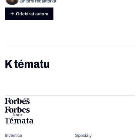
juniorní redaktorka
Odebírat autora
K tématu
Témata
Investice
Speciály