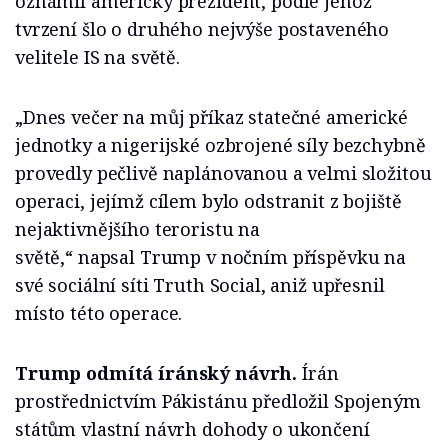
oznámil americký prezident, podle jehož
tvrzení šlo o druhého nejvýše postaveného
velitele IS na světě.
„Dnes večer na můj příkaz statečné americké
jednotky a nigerijské ozbrojené síly bezchybně
provedly pečlivě naplánovanou a velmi složitou
operaci, jejímž cílem bylo odstranit z bojiště
nejaktivnějšího teroristu na
světě,“ napsal Trump v nočním příspěvku na
své sociální síti Truth Social, aniž upřesnil
místo této operace.
Trump odmítá íránský návrh.
Írán
prostřednictvím Pákistánu předložil Spojeným
státům vlastní návrh dohody o ukončení