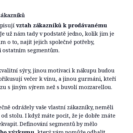
zákazníků
pisují
vztah zákazníků k prodávanému
 Je už nám tady v podstatě jedno, kolik jim je
ám o to, najít jejich společné potřeby,
či ostatním segmentům.
kvalitní sýry, jinou motivaci k nákupu budou
 přikusují večer k vínu, a jinou gurmáni, kteří
zzu s jiným sýrem než s buvolí mozzarellou.
ně odrážely vaše vlastní zákazníky, neměli
 od stolu. I když máte pocit, že je dobře znáte
ekvapit. Definování segmentů by mělo
ního výzkumu
, který vám pomůže odhalit