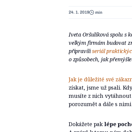
24. 1. 2019
min
Iveta Oršulíková spolu s
velkým firmám budovat zn
připravili
seriál praktický
o způsobech, jak přemýšle
Jak je důležité své zákaz
získat, jsme už psali. K
musíte z nich vytáhnout 
porozumět a dále s nimi
Dokážete pak
lépe pocho