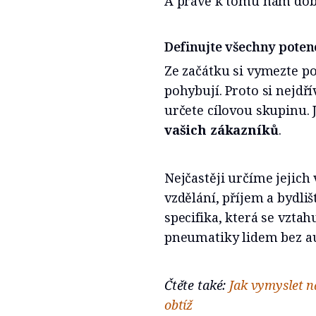
A právě k tomu nám dob
Definujte všechny poten
Ze začátku si vymezte p
pohybují. Proto si nejdř
určete cílovou skupinu. 
vašich zákazníků
.
Nejčastěji určíme jejich 
vzdělání, příjem a bydli
specifika, která se vztah
pneumatiky lidem bez au
Čtěte také:
Jak vymyslet n
obtíž