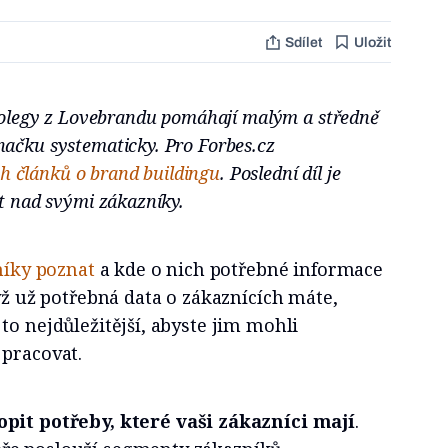
Sdílet
Uložit
 kolegy z Lovebrandu pomáhají malým a středně
ačku systematicky. Pro Forbes.cz
ch článků o brand buildingu
. Poslední díl je
t nad svými zákazníky.
níky poznat
a kde o nich potřebné informace
dyž už potřebná data o zákaznících máte,
to nejdůležitější, abyste jim mohli
 pracovat.
pit potřeby, které vaši zákazníci mají
.