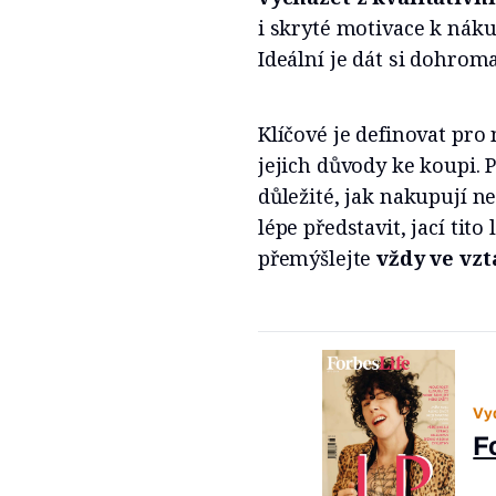
i skryté motivace k náku
Ideální je dát si dohrom
Klíčové je definovat pro 
jejich důvody ke koupi. P
důležité, jak nakupují n
lépe představit, jací tito
přemýšlejte
vždy ve vz
Vy
F