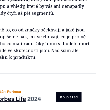
pu a vhledy, které by vás ani nenapadly.
ady čtyři až pět segmentů.
ně to, co od značky očekávají a jaké jsou
opíšeme pak, jak se chovají, co je pro ně
ebo co mají rádi. Díky tomu si budete moct
 lidé ve skutečnosti jsou. Nad vším ale
tahu k produktu
.
dání Forbesu
Koupit Teď
orbes Life
2024