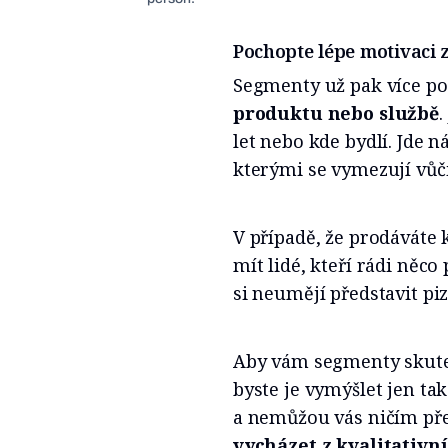
Pochopte lépe motivaci 
Segmenty už pak více po
produktu nebo službě
.
let nebo kde bydlí. Jde n
kterými se vymezují vů
V případě, že prodáváte 
mít lidé, kteří rádi něco
si neumějí představit pi
Aby vám segmenty skuteč
byste je vymýšlet jen tak
a nemůžou vás ničím př
vycházet z kvalitativ