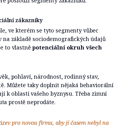
ře poslouží segmenty zákazníků.
ciální zákazníky
ole, ve kterém se tyto segmenty vůbec
ív na základě sociodemografických údajů
Je to vlastně
potenciální okruh všech
věk, pohlaví, národnost, rodinný stav,
ště. Můžete taky doplnit nějaká behaviorální
ují k oblasti vašeho byznysu. Třeba zimní
ta prostě neprodáte.
ázev pro novou firmu, aby jí časem nebyl na