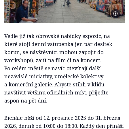
Foto Mo
Vedle již tak obrovské nabídky expozic, na
které stojí denní vstupenka jen pár desítek
korun, se návštěvníci mohou zapojit do
workshopů, zajít na film či na koncert.
Po celém městě se navíc otevírají další
nezávislé iniciativy, umělecké kolektivy
a komerční galerie. Abyste stihli v klidu
navštívit většinu oficiálních míst, přijeďte
aspoň na pět dní.
Bienále běží od 12. prosince 2025 do 31. března
2026, denně od 10:00 do 18:00. Každý den přináší