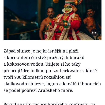
Foto An
Západ slunce je nejkrásnější na pláži
s kornoutem čerstvě pražených buráků
a kokosovou vodou. Užijete si ho taky
při projížďce loďkou po tzv. backwaters, které
tvoří 900 kilometrů rozsáhlou síť
sladkovodních jezer, lagun a kanálů táhnoucích
se podél pobřeží Arabského moře.
Pokud se vám zachce horského kontrastu, za