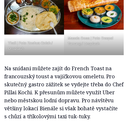
Masala Dosa | Foto Deepal
Thali | Foto Zoshua Colah /
Tamang / Unsplash
Unsplash
Na snídani můžete zajít do French Toast na
francouzský toust a vajíčkovou omeletu. Pro
skutečný gastro zážitek se vydejte třeba do Chef
Pillai Kochi. K přesunům můžete využít Uber
nebo městskou lodní dopravu. Pro návštěvu
většiny lokací Bienále si však bohatě vystačíte
s chůzí a tříkolovými taxi tuk-tuky.