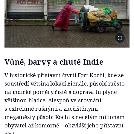
Foto Ko
Vůně, barvy a chutě Indie
V historické přístavní čtvrti Fort Kochi, kde se
soustředí většina lokací Bienále, působí město
na indické poměry čistě a doprava tu plyne
většinou hladce. Alespoň ve srovnání
s extrémně rušnými a znečištěnými
megaměsty působí Kochi s necelým milionem
obyvatel až komorně – obzvlášť jeho přístavní
část.