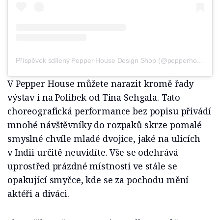
Příspěvek sdílený Pepper House Design Shop (@pepperhouseshop)
V Pepper House můžete narazit kromě řady
výstav i na Polibek od Tina Sehgala. Tato
choreografická performance bez popisu přivádí
mnohé návštěvníky do rozpaků skrze pomalé
smyslné chvíle mladé dvojice, jaké na ulicích
v Indii určitě neuvidíte. Vše se odehrává
uprostřed prázdné místnosti ve stále se
opakující smyčce, kde se za pochodu mění
aktéři a diváci.