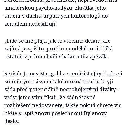
amatérskou psychoanalýzu, zkrátka jeho
umění v duchu urputných kultorologů do
zemdlení nedešifrují.
„Lidé se mě ptají, jak to všechno dělám, ale
zajímá je spíš to, proč to neudělali oni,“ říká
ostatně v jednu chvíli Chalametův zpěvák.
Režisér James Mangold a scenárista Jay Cocks si
zmíněným názvem také možná trochu kryjí
záda před potenciálně nespokojenými diváky –⁠⁠⁠⁠⁠⁠
vždyť jsme vám říkali, že žádné jasné
rozhřešení nedostanete, takže pokud chcete víc,
běžte si spíš znovu poslechnout Dylanovy
desky.