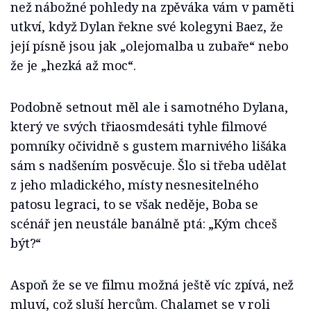
než nábožné pohledy na zpěváka vám v paměti
utkví, když Dylan řekne své kolegyni Baez, že
její písně jsou jak „olejomalba u zubaře“ nebo
že je „hezká až moc“.
Podobně setnout měl ale i samotného Dylana,
který ve svých třiaosmdesáti tyhle filmové
pomníky očividně s gustem marnivého lišáka
sám s nadšením posvěcuje. Šlo si třeba udělat
z jeho mladického, místy nesnesitelného
patosu legraci, to se však neděje, Boba se
scénář jen neustále banálně ptá: „Kým chceš
být?“
Aspoň že se ve filmu možná ještě víc zpívá, než
mluví, což sluší hercům. Chalamet se v roli