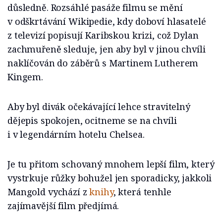
důsledně. Rozsáhlé pasáže filmu se mění
v odškrtávání Wikipedie, kdy doboví hlasatelé
z televizí popisují Karibskou krizi, což Dylan
zachmuřeně sleduje, jen aby byl v jinou chvíli
naklíčován do záběrů s Martinem Lutherem
Kingem.
Aby byl divák očekávající lehce stravitelný
dějepis spokojen, ocitneme se na chvíli
i v legendárním hotelu Chelsea.
Je tu přitom schovaný mnohem lepší film, který
vystrkuje růžky bohužel jen sporadicky, jakkoli
Mangold vychází z
knihy
, která tenhle
zajímavější film předjímá.