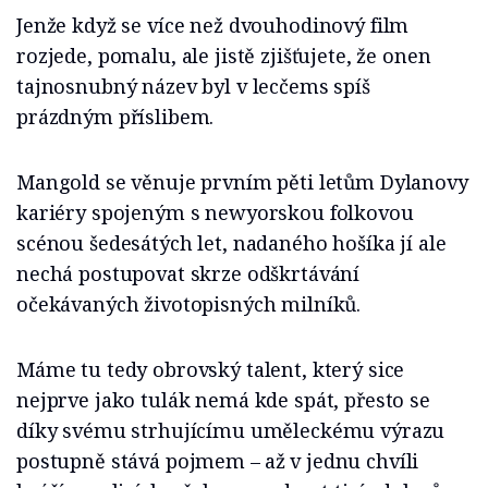
Jenže když se více než dvouhodinový film
rozjede, pomalu, ale jistě zjišťujete, že onen
tajnosnubný název byl v lecčems spíš
prázdným příslibem.
Mangold se věnuje prvním pěti letům Dylanovy
kariéry spojeným s newyorskou folkovou
scénou šedesátých let, nadaného hošíka jí ale
nechá postupovat skrze odškrtávání
očekávaných životopisných milníků.
Máme tu tedy obrovský talent, který sice
nejprve jako tulák nemá kde spát, přesto se
díky svému strhujícímu uměleckému výrazu
postupně stává pojmem –⁠⁠⁠⁠⁠⁠ až v jednu chvíli