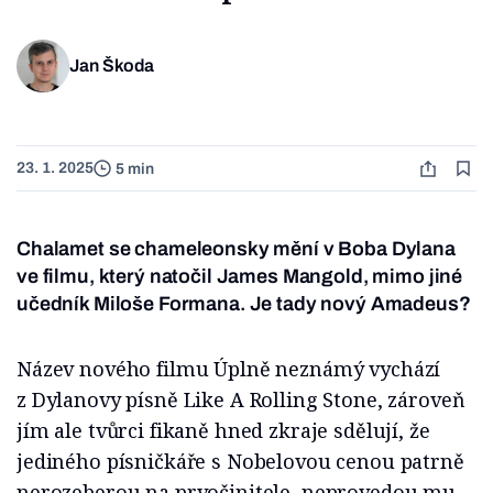
Jan Škoda
23. 1. 2025
5 min
Chalamet se chameleonsky mění v Boba Dylana
ve filmu, který natočil James Mangold, mimo jiné
učedník Miloše Formana. Je tady nový Amadeus?
Název nového filmu Úplně neznámý vychází
z Dylanovy písně Like A Rolling Stone, zároveň
jím ale tvůrci fikaně hned zkraje sdělují, že
jediného písničkáře s Nobelovou cenou patrně
nerozeberou na prvočinitele, neprovedou mu