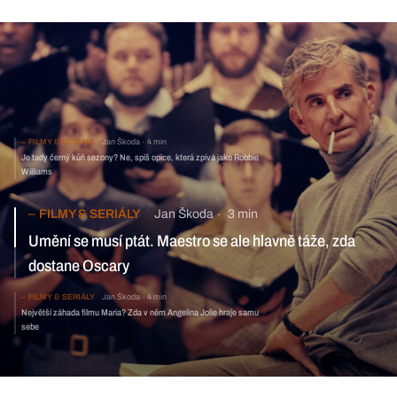
FILMY & SERIÁLY
Jan Škoda
4 min
Je tady černý kůň sezony? Ne, spíš opice, která zpívá jako Robbie
Williams
FILMY & SERIÁLY
Jan Škoda
3 min
Umění se musí ptát. Maestro se ale hlavně táže, zda
dostane Oscary
FILMY & SERIÁLY
Jan Škoda
4 min
Největší záhada filmu Maria? Zda v něm Angelina Jolie hraje samu
sebe