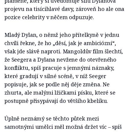
plamene, který si uvědomuje sílu Dylanova
projevu na tisícihlavé davy, zároveň ho ale ona
pozice celebrity v něčem odpuzuje.
Mladý Dylan, o němž jeho přítelkyně v jednu
chvíli řekne, že ho „děsí, jak je ambiciózní“,
však jde slávě naproti. Mangoldův film šlechtí,
že Seegera a Dylana nevžene do otevřeného
konfliktu, spíš pracuje s jemnými náznaky,
které gradují v silné scéně, v níž Seeger
popisuje, jak se podle něj děje změna. Ne
zhurta, ale malými lžičkami písku, které se
postupně přisypávají do většího kbelíku.
Úplně neznámý se těchto půtek mezi
samotnými umělci měl možná držet víc –⁠⁠⁠⁠⁠⁠ spíš