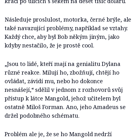
kráčí po ulicích s šekem na deset tisíc dolarů.
Následuje proslulost, motorka, černé brýle, ale
také navazující problémy, například se vztahy.
Každý chce, aby byl Bob někým jiným, jako
kdyby nestačilo, že je prostě cool.
„Jsou to lidé, kteří mají na genialitu Dylana
různé reakce. Milují ho, zbožňují, chtějí ho
ovládat, závidí mu, nebo ho dokonce
nesnášejí,“ sdělil v jednom z rozhovorů svůj
přístup k látce Mangold, jehož učitelem byl
ostatně Miloš Forman. Ano, jeho Amadeus se
držel podobného schématu.
Problém ale je, že se ho Mangold nedrží