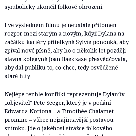
symbolicky ukončil folkové obrození.
I ve výsledném filmu je neustále přítomen
rozpor mezi starým a novým, když Dylana na
začátku kariéry přítelkyně Sylvie ponouká, aby
zpíval nové písně, aby ho o několik let později
slavná kolegyně Joan Baez zase přesvědčovala,
aby dal publiku to, co chce, tedy osvědčené
staré hity.
Nejlépe tenhle konflikt reprezentuje Dylanův
„objevitel“ Pete Seeger, který je v podání
Edwarda Nortona –⁠⁠⁠⁠⁠⁠ a Timothée Chalamet
promine –⁠⁠⁠⁠⁠⁠ vůbec nejzajímavější postavou
snímku. Jde o jakéhosi strážce folkového