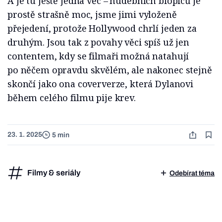
A je tu ještě jedna věc –⁠⁠⁠⁠⁠⁠ hudebních biopiců je
prostě strašně moc, jsme jimi vyloženě
přejedení, protože Hollywood chrlí jeden za
druhým. Jsou tak z povahy věci spíš už jen
contentem, kdy se filmaři možná natahují
po něčem opravdu skvělém, ale nakonec stejně
skončí jako ona coververze, která Dylanovi
během celého filmu pije krev.
23. 1. 2025
5 min
Filmy & seriály
Odebírat téma