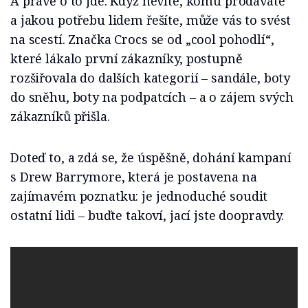
A právě o to jde. Když nevíte, komu prodáváte
a jakou potřebu lidem řešíte, může vás to svést
na scestí. Značka Crocs se od „cool pohodlí“,
které lákalo první zákazníky, postupně
rozšiřovala do dalších kategorií – sandále, boty
do sněhu, boty na podpatcích – a o zájem svých
zákazníků přišla.
Doteď to, a zdá se, že úspěšně, dohání kampaní
s Drew Barrymore, která je postavena na
zajímavém poznatku: je jednoduché soudit
ostatní lidi – buďte takoví, jací jste doopravdy.