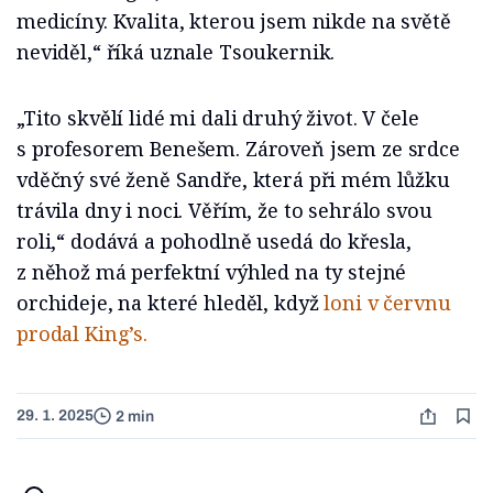
medicíny. Kvalita, kterou jsem nikde na světě
neviděl,“ říká uznale Tsoukernik.
„Tito skvělí lidé mi dali druhý život. V čele
s profesorem Benešem. Zároveň jsem ze srdce
vděčný své ženě Sandře, která při mém lůžku
trávila dny i noci. Věřím, že to sehrálo svou
roli,“ dodává a pohodlně usedá do křesla,
z něhož má perfektní výhled na ty stejné
orchideje, na které hleděl, když
loni v červnu
prodal King’s.
29. 1. 2025
2 min