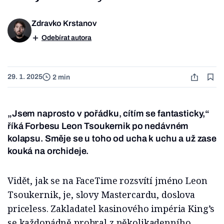
Zdravko Krstanov
Odebírat autora
29. 1. 2025
2 min
„Jsem naprosto v pořádku, cítím se fantasticky,“
říká Forbesu Leon Tsoukernik po nedávném
kolapsu. Směje se u toho od ucha k uchu a už zase
kouká na orchideje.
Vidět, jak se na FaceTime rozsvítí jméno Leon
Tsoukernik, je, slovy Mastercardu, doslova
priceless. Zakladatel kasinového impéria King’s
se každopádně probral z několikadenního