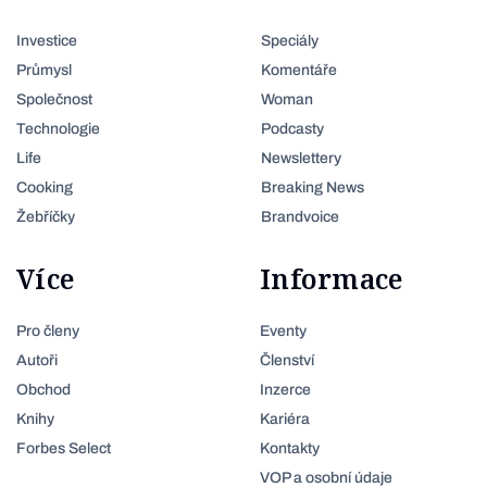
Investice
Speciály
Průmysl
Komentáře
Společnost
Woman
Technologie
Podcasty
Life
Newslettery
Cooking
Breaking News
Žebříčky
Brandvoice
Více
Informace
Pro členy
Eventy
Autoři
Členství
Obchod
Inzerce
Knihy
Kariéra
Forbes Select
Kontakty
VOP a osobní údaje