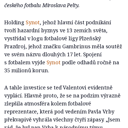
českého fotbalu Miroslava Pelty.
Holding
Synot
, jehož hlavní část podnikání
tvoří hazardní byznys ve 13 zemích světa,
vystřídal v logu fotbalové ligy Plzeňský
Prazdroj, jehož značku Gambrinus měla soutěž
ve svém názvu dlouhých 17 let. Spojení
s fotbalem vyjde
Synot
podle odhadů ročně na
35 milionů korun.
A tahle investice se teď Valentovi evidentně
vyplácí. Hlavně proto, že se na podzim výrazně
zlepšila atmosféra kolem fotbalové
reprezentace, která pod vedením Pavla Vrby
překvapivě vyhrála všechny čtyři zápasy. „Jsem
rád, že byl pan Vrba k národnímu týmu