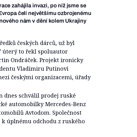
ace zahájila invazi, po níž jsme se
m Evropa čelí největšímu ozbrojenému
o nového nám v dění kolem Ukrajiny
edků českých dárců, už byl
V úterý to řekl spoluautor
in Ondráček. Projekt ironicky
entu Vladimiru Putinovi
mezi českými organizacemi, úřady
n dnes schválil prodej ruské
ecké automobilky Mercedes-Benz
tomobilů Avtodom. Společnost
la k úplnému odchodu z ruského