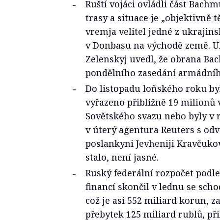
Ruští vojáci ovládli část Bachm
trasy a situace je „objektivně t
vremja velitel jedné z ukrajin
v Donbasu na východě země. U
Zelenskyj uvedl, že obrana B
pondělního zasedání armádníh
Do listopadu loňského roku by
vyřazeno přibližně 19 milionů 
Sovětského svazu nebo byly v 
v úterý agentura Reuters s od
poslankyni Jevheniji Kravčuko
stalo, není jasné.
Ruský federální rozpočet podl
financí skončil v lednu se scho
což je asi 552 miliard korun, z
přebytek 125 miliard rublů, př