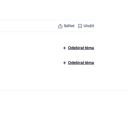
Sdílet
Uložit
Odebírat téma
Odebírat téma