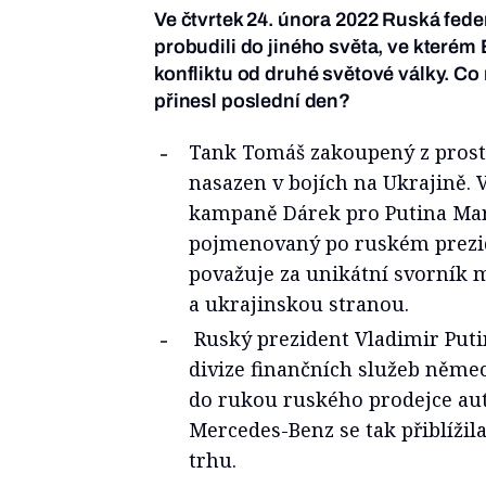
Ve čtvrtek 24. února 2022 Ruská feder
probudili do jiného světa, ve které
konfliktu od druhé světové války. C
přinesl poslední den?
Tank Tomáš zakoupený z prostř
nasazen v bojích na Ukrajině. 
kampaně Dárek pro Putina Mart
pojmenovaný po ruském prezid
považuje za unikátní svorník 
a ukrajinskou stranou.
Ruský prezident Vladimir Puti
divize finančních služeb něm
do rukou ruského prodejce au
Mercedes-Benz se tak přiblíži
trhu.