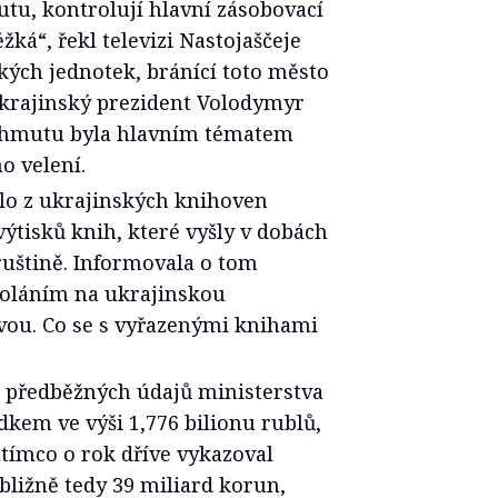
utu, kontrolují hlavní zásobovací
ěžká“, řekl televizi Nastojaščeje
ských jednotek, bránící toto město
krajinský prezident Volodymyr
achmutu byla hlavním tématem
o velení.
lo z ukrajinských knihoven
výtisků knih, které vyšly v dobách
ruštině. Informovala o tom
voláním na ukrajinskou
vou. Co se s vyřazenými knihami
e předběžných údajů ministerstva
dkem ve výši 1,776 bilionu rublů,
atímco o rok dříve vykazoval
ibližně tedy 39 miliard korun,