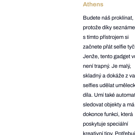
Athens
Budete náš proklínat,
protože díky seznáme
s tímto přístrojem si
začnete přát selfie tyč
Jenže, tento gadget 
není trapný. Je malý,
skladný a dokáže z va
selfies udělat umělec
díla. Umí také automa
sledovat objekty a má
dokonce funkci, která
poskytuje speciální
kreativní tipy. Potřebu