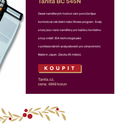
Tanita BC 545N
Deset naměřených hodnot vám pomůže lépe
kontrolovat váš dietní nebo fitness program. Svaly
a tuky jsou navíc naměřeny pro každou končetinu
a trup zvlášť. BIA technologie jako
v profesionálních analyzátorech pro zdravotnictví.
Made in Japan. Záruka 36 měsíců.
Tanita.cz,
cena: 4949 korun