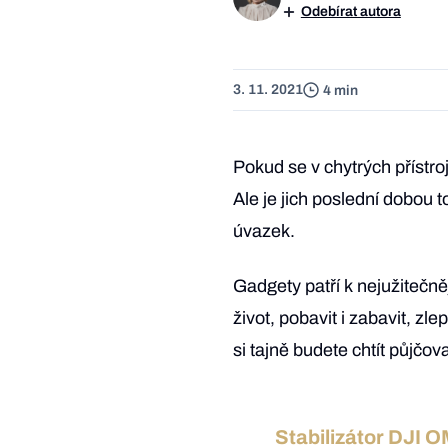
Odebírat autora
3. 11. 2021
4 min
Pokud se v chytrých přístro
Ale je jich poslední dobou t
úvazek.
Gadgety patří k nejužitečn
život, pobavit i zabavit, zle
si tajně budete chtít půjčov
Stabilizátor DJI 