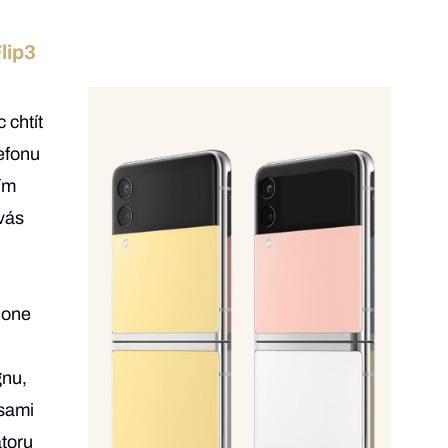
lip3
 chtít
efonu
tím
 vás
hone
gnu,
 sami
átoru