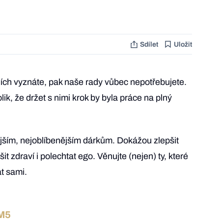
Sdílet
Uložit
jích vyznáte, pak naše rady vůbec nepotřebujete.
olik, že držet s nimi krok by byla práce na plný
ějším, nejoblíbenějším dárkům. Dokážou zlepšit
pšit zdraví i polechtat ego. Věnujte (nejen) ty, které
at sami.
OM5