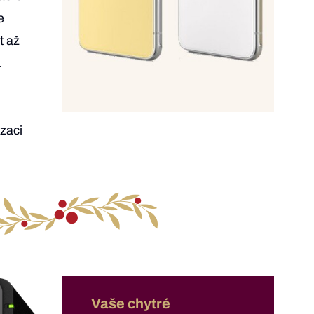
e
t až
.
izaci
Vaše chytré