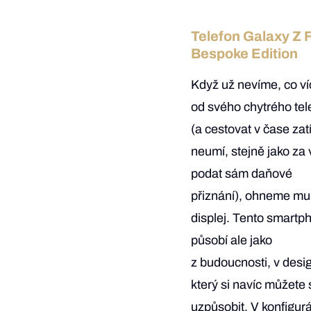
Telefon Galaxy Z F
Bespoke Edition
Když už nevíme, co víc
od svého chytrého tel
(a cestovat v čase za
neumí, stejně jako za
podat sám daňové
přiznání), ohneme mu
displej. Tento smartp
působí ale jako
z budoucnosti, v desi
který si navíc můžete
uzpůsobit. V konfigur