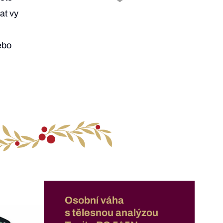
at vy
nebo
Osobní váha
s tělesnou analýzou