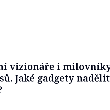
ní vizionáře i milovník
sů. Jaké gadgety naděli
?