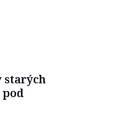
y starých
t pod