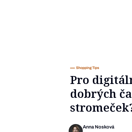
Shopping Tips
Pro digitál
dobrých ča
stromeček
Anna Nosková