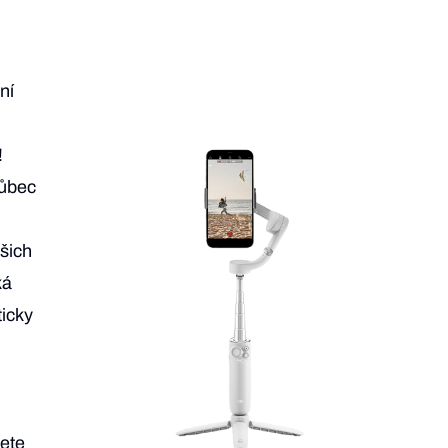
ní
!
vůbec
šich
ká
ticky
jete