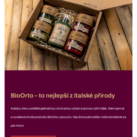
BioOrto – to nejlepší z italské přírody
Každou ženu potěšíte jedinečnou chutí plnou zdraví a slunce z jižní Itálie. Velmi jemné
a vyvážené chutě produktů BioOrto vykouzlí u Vás doma atmosféru rodinné trattorie za
pár minut.