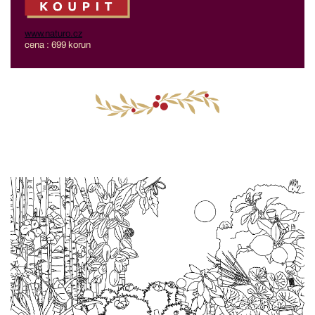
www.naturo.cz
cena : 699 korun