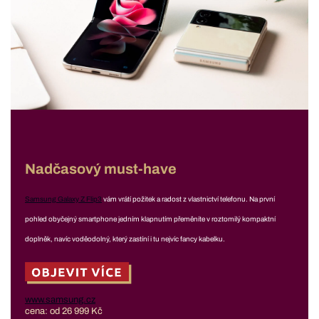
Nadčasový must-have
Samsung Galaxy Z Flip3
vám vrátí požitek a radost z vlastnictví telefonu. Na první
pohled obyčejný smartphone jedním klapnutím přeměníte v roztomilý kompaktní
doplněk, navíc voděodolný, který zastíní i tu nejvíc fancy kabelku.
www.samsung.cz
cena: od 26 999 Kč