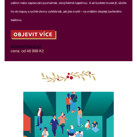
callům nebo zapisování poznámek, obojí klidně najednou. A až budete muset jít, složte
ho do kapsy a rychlé úkony vyřešte tak, jak jste zvyklí – na vnějším displeji zavřeného
telefonu.
www.samsung.cz
cena: od 46 999 Kč