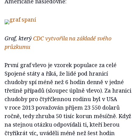
Američané následovně:
Graf, který
CDC vytvořila na základě svého
průzkumu
První graf vlevo je vzorek populace za celé
Spojené státy a říká, že lidé pod hranicí
chudoby spí méně než 6 hodin denně v jedné
třetině případů (sloupec úplně vlevo). Za hranici
chudoby pro čtyřčlennou rodinu byl v USA
v roce 2013 považován příjem 23 550 dolarů
ročně, tedy zhruba 50 tisíc korun měsíčně. Když
na stejnou otázku odpovídali ti, kteří berou
čtyřikrát víc, uváděli méně než šest hodin