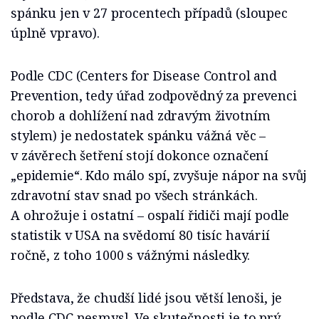
spánku jen v 27 procentech případů (sloupec
úplně vpravo).
Podle CDC (Centers for Disease Control and
Prevention, tedy úřad zodpovědný za prevenci
chorob a dohlížení nad zdravým životním
stylem) je nedostatek spánku vážná věc –
v závěrech šetření stojí dokonce označení
„epidemie“. Kdo málo spí, zvyšuje nápor na svůj
zdravotní stav snad po všech stránkách.
A ohrožuje i ostatní – ospalí řidiči mají podle
statistik v USA na svědomí 80 tisíc havárií
ročně, z toho 1000 s vážnými následky.
Představa, že chudší lidé jsou větší lenoši, je
podle CDC nesmysl. Ve skutečnosti je to prý