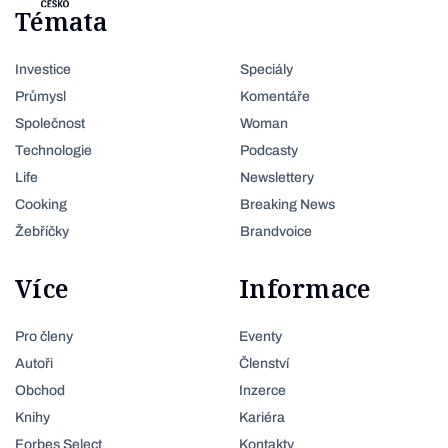
Témata
Investice
Speciály
Průmysl
Komentáře
Společnost
Woman
Technologie
Podcasty
Life
Newslettery
Cooking
Breaking News
Žebříčky
Brandvoice
Více
Informace
Pro členy
Eventy
Autoři
Členství
Obchod
Inzerce
Knihy
Kariéra
Forbes Select
Kontakty