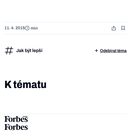
11. 4. 2015
min
Jak být lepší
Odebírat téma
K tématu