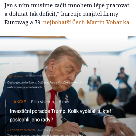
Jen s ním musíme začít mnohem lépe pracovat
a dohnat tak deficit,“ burcuje majitel firmy
Eurowag a 79.
nejbohatší Čech
Martin Vohánka
.
Miroslav Němý
27 min
ZDRAVÍ
Česko globálním lídrem. Dejčmar, Fryc a Horáček v unikátním
rozhovoru o psychedelikách
AKCIE
Filip Vokoun
8 min
Investiční poradce Trump. Kolik vydělali ti, kteří
poslechli jeho rady?
PODCAST BYZNYS
Jan Strouhal
2 min
Tématem nebudou zimní uhelné prázdniny, ale horká léta, říká