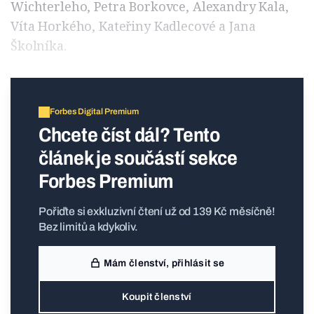
Wichterleho, Petra Borkovce, Alexandry Kala,
Víta Horkého, Kateřiny Kadlecové a Jana
Školníka.
Forbes Digital Premium
Chcete číst dál? Tento
článek je součástí sekce
Forbes Premium
Pořiďte si exkluzivní čtení už od 139 Kč měsíčně!
Bez limitů a kdykoliv.
Mám členství, přihlásit se
Koupit členství