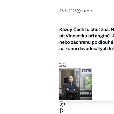
27. 5. 2026
14 min
Každý Čech tu chuť zná. N
pít Vincentku při angíně.
nebo záchranu po dlouhé n
na konci devadesátých let
00:00
01:40