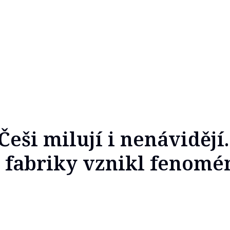
eši milují i nenávidějí.
cí fabriky vznikl fenomé