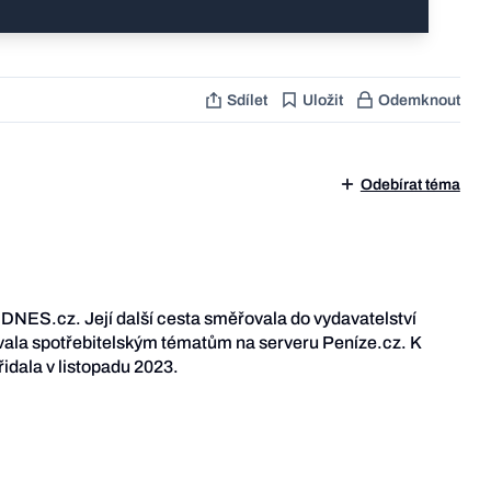
Sdílet
Uložit
Odemknout
Odebírat téma
iDNES.cz. Její další cesta směřovala do vydavatelství
ala spotřebitelským tématům na serveru Peníze.cz. K
idala v listopadu 2023.