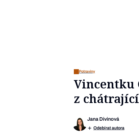
Potraviny
Vincentku Č
z chátrají
Jana Divinová
Odebírat autora