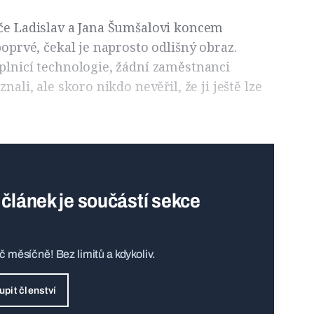
iče Ladislav a Jana Šumšalovi koncem
poprvé, čekal je naprosto odlišný obraz.
plnicí technologie, žádní zaměstnanci
nali, ale skoro nikdo nevěřil, že ji ještě lze
 článek je součástí sekce
Kč měsíčně! Bez limitů a kdykoliv.
upit členství