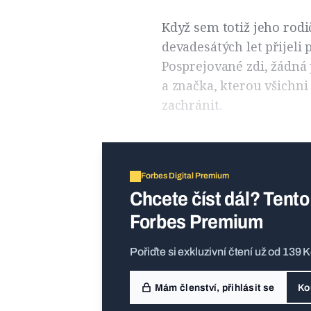
Když sem totiž jeho rod
devadesátých let přijeli 
Posprejované zdi, žádná 
a značka, kterou všichni z
zachránit.
Forbes Digital Premium
Chcete číst dál? Tento
Forbes Premium
Pořiďte si exkluzivní čtení už od 139 
Mám členství, přihlásit se
Ko