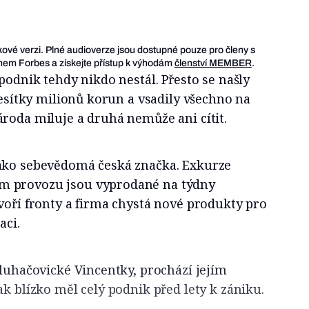
ukové verzi. Plné audioverze jsou dostupné pouze pro členy s
em Forbes a získejte přístup k výhodám
členství MEMBER
.
 podnik tehdy nikdo nestál. Přesto se našly
 desítky milionů korun a vsadily všechno na
roda miluje a druhá nemůže ani cítit.
ako sebevědomá česká značka. Exkurze
 provozu jsou vyprodané na týdny
voří fronty a firma chystá nové produkty pro
aci.
 luhačovické Vincentky, prochází jejím
ak blízko měl celý podnik před lety k zániku.