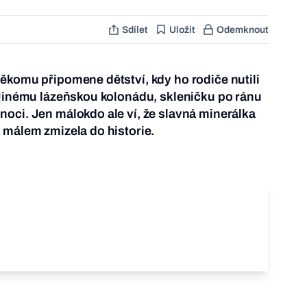
Sdílet
Uložit
Odemknout
ěkomu připomene dětství, kdy ho rodiče nutili
 Jinému lázeňskou kolonádu, skleničku po ránu
oci. Jen málokdo ale ví, že slavná minerálka
 málem zmizela do historie.