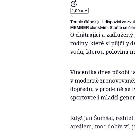
Tenhle článek je k dispozici ve zv
MEMBER členstvím. Staňte se člen
O chátrající a zadlužený
rodiny, které si půjčily
vodu, kterou polovina ná
Vincentka dnes působí j
v moderně zrenovovaném
dopředu, v prodejně se t
sportovce i mladší gener
Když Jan Šumšal, ředitel
areálem, moc dobře ví, j