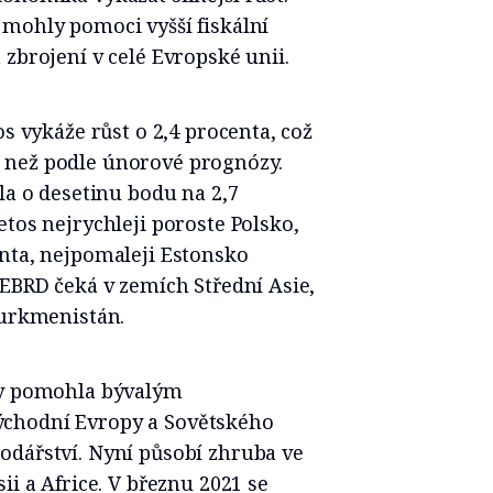
 mohly pomoci vyšší fiskální
 zbrojení v celé Evropské unii.
os vykáže růst o 2,4 procenta, což
 než podle únorové prognózy.
la o desetinu bodu na 2,7
etos nejrychleji poroste Polsko,
enta, nejpomaleji Estonsko
 EBRD čeká v zemích Střední Asie,
Turkmenistán.
by pomohla bývalým
ýchodní Evropy a Sovětského
odářství. Nyní působí zhruba ve
ii a Africe. V březnu 2021 se