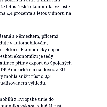
, že letos česká ekonomika vzroste
a na 2,4 procenta a letos v únoru na
vázaná s Německem, přičemž
eďuje v automobilovém,
 sektoru. Ekonomický dopad
českou ekonomiku je tedy
zatímco přímý export do Spojených
 HDP. Americká cla na dovoz z EU
 mohla snížit růst o 0,3
tualizovaném výhledu.
mobilů z Evropské unie do
onomika vykázat silnější růst.