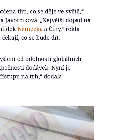
ena tím, co se děje ve světě,“
 Javorciková. „Největší dopad na
hlídek
Německa
a Číny,“ řekla.
 čekají, co se bude dít.
šlení od odolnosti globálních
zpečnosti dodávek. Nyní je
ístupu na trh,“ dodala