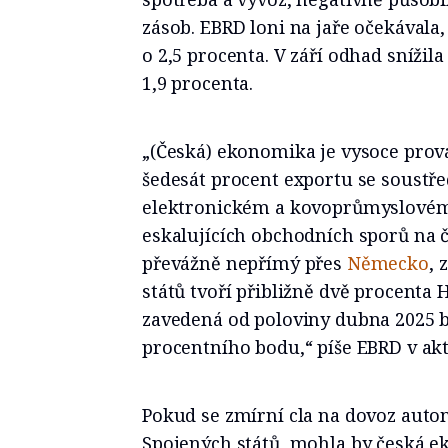
zásob. EBRD loni na jaře očekávala
o 2,5 procenta. V září odhad snížil
1,9 procenta.
„(Česká) ekonomika je vysoce pro
šedesát procent exportu se soustř
elektronickém a kovoprůmyslovém
eskalujících obchodních sporů na 
převážně nepřímý přes
Německo
, 
států tvoří přibližně dvě procenta
zavedená od poloviny dubna 2025 by
procentního bodu,“ píše EBRD v ak
Pokud se zmírní cla na dovoz auto
Spojených států, mohla by česká ek