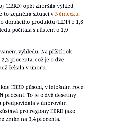
j (EBRD) opět zhoršila výhled
 to zejména situací v
Německu
.
ho domácího produktu (HDP) o 1,6
edu počítala s růstem o 1,9
ovaném výhledu. Na příští rok
2,2 procenta, což je o dvě
ež čekala v únoru.
 kde EBRD působí, v letošním roce
í procent. To je o dvě desetiny
a předpovídala v únorovém
 zůstává pro regiony EBRD jako
e změn na 3,4 procenta.