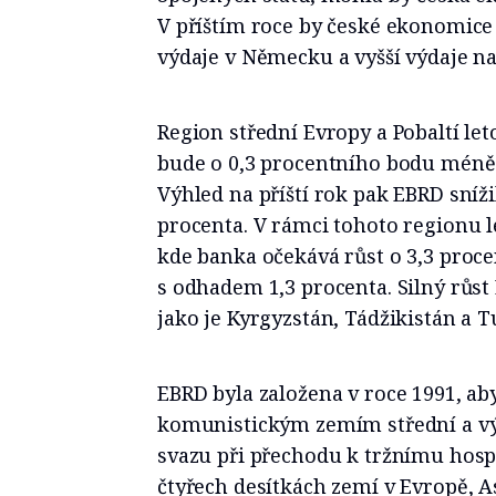
V příštím roce by české ekonomice
výdaje v Německu a vyšší výdaje na
Region střední Evropy a Pobaltí let
bude o 0,3 procentního bodu méně
Výhled na příští rok pak EBRD sníži
procenta. V rámci tohoto regionu l
kde banka očekává růst o 3,3 proc
s odhadem 1,3 procenta. Silný růst
jako je Kyrgyzstán, Tádžikistán a 
EBRD byla založena v roce 1991, a
komunistickým zemím střední a v
svazu při přechodu k tržnímu hosp
čtyřech desítkách zemí v Evropě, As