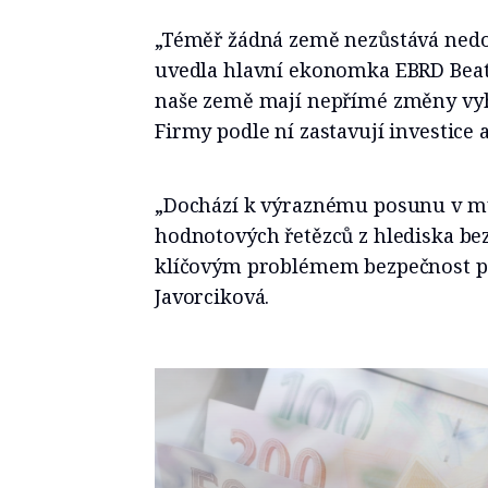
„Téměř žádná země nezůstává nedotč
uvedla hlavní ekonomka EBRD Beata
naše země mají nepřímé změny vy
Firmy podle ní zastavují investice a
„Dochází k výraznému posunu v my
hodnotových řetězců z hlediska be
klíčovým problémem bezpečnost př
Javorciková.