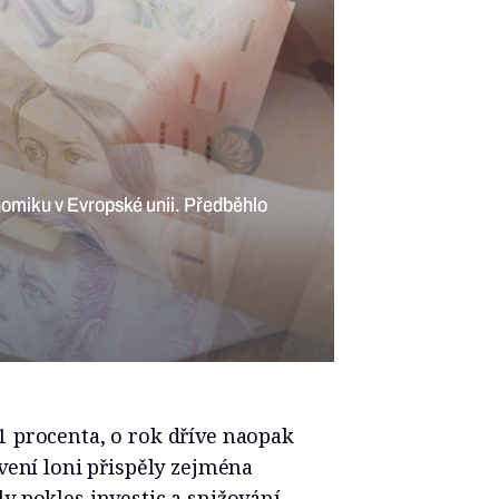
nomiku v Evropské unii. Předběhlo
1 procenta, o rok dříve naopak
avení loni přispěly zejména
y pokles investic a snižování