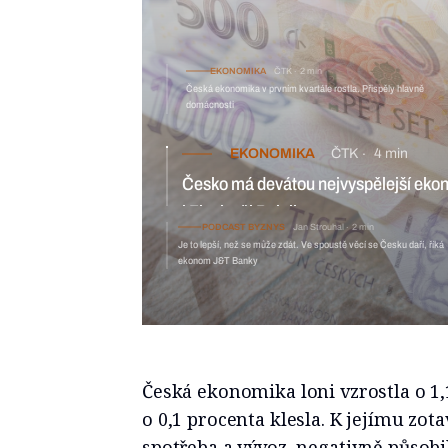
EKONOMIKA
ČTK
2 min
Česká ekonomika v prvním kvartále rostla. Přispěly hlavně
domácnosti
EKONOMIKA
ČTK
4 min
Česko má devátou nejvyspělejší eko
i Finsko či Belgii
PODCAST BYZNYS
Jan Strouhal
2 min
Je to lepší, než se může zdát. Ve spoustě věcí se Česku daří, říká
ekonom J&T Banky
Česká ekonomika loni vzrostla o 1,
o 0,1 procenta klesla. K jejímu zot
spotřeba a vývoz, negativně působil