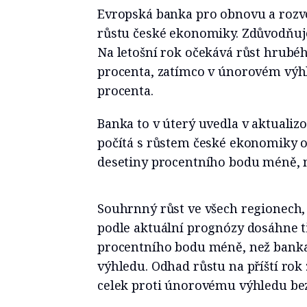
Evropská banka pro obnovu a rozvo
růstu české ekonomiky. Zdůvodňuje
Na letošní rok očekává růst hrubé
procenta, zatímco v únorovém výhl
procenta.
Banka to v úterý uvedla v aktualiz
počítá s růstem české ekonomiky o 
desetiny procentního bodu méně, n
Souhrnný růst ve všech regionech,
podle aktuální prognózy dosáhne tř
procentního bodu méně, než bank
výhledu. Odhad růstu na příští rok
celek proti únorovému výhledu bez