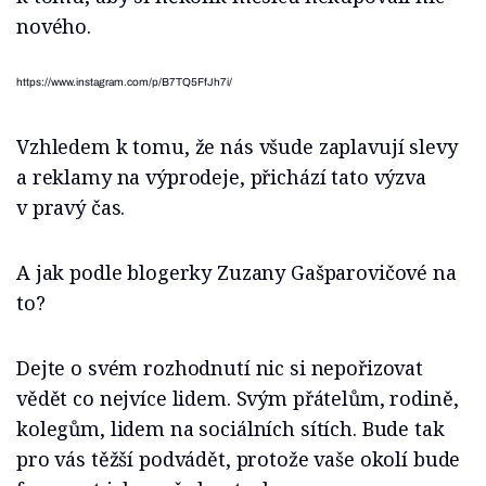
nového.
https://www.instagram.com/p/B7TQ5FfJh7i/
Vzhledem k tomu, že nás všude zaplavují slevy
a reklamy na výprodeje, přichází tato výzva
v pravý čas.
A jak podle blogerky Zuzany Gašparovičové na
to?
Dejte o svém rozhodnutí nic si nepořizovat
vědět co nejvíce lidem. Svým přátelům, rodině,
kolegům, lidem na sociálních sítích. Bude tak
pro vás těžší podvádět, protože vaše okolí bude