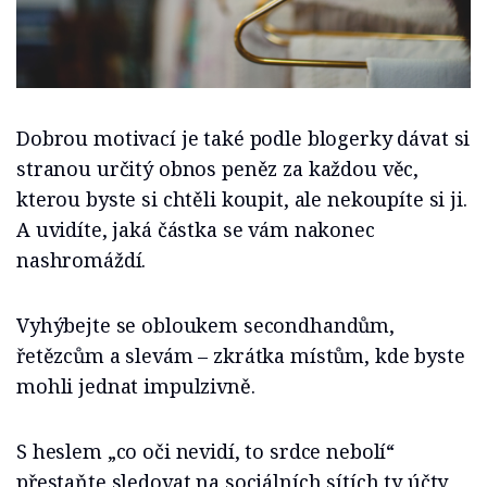
Dobrou motivací je také podle blogerky dávat si
stranou určitý obnos peněz za každou věc,
kterou byste si chtěli koupit, ale nekoupíte si ji.
A uvidíte, jaká částka se vám nakonec
nashromáždí.
Vyhýbejte se obloukem secondhandům,
řetězcům a slevám – zkrátka místům, kde byste
mohli jednat impulzivně.
S heslem „co oči nevidí, to srdce nebolí“
přestaňte sledovat na sociálních sítích ty účty,