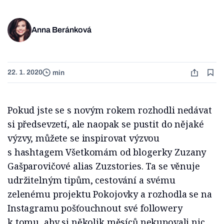
Anna Beránková
22. 1. 2020
min
Pokud jste se s novým rokem rozhodli nedávat
si předsevzetí, ale naopak se pustit do nějaké
výzvy, můžete se inspirovat výzvou
s hashtagem Všetkomám od blogerky Zuzany
Gašparovičové alias Zuzstories. Ta se věnuje
udržitelným tipům, cestování a svému
zelenému projektu Pokojovky a rozhodla se na
Instagramu pošťouchnout své followery
k tomu, aby si několik měsíců nekupovali nic