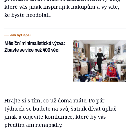
které vás jinak inspirují k nákupům a vy víte,
že byste neodolali.
Jak být lepší
Měsíční minimalistická výzva:
Zbavte se více než 400 věcí
Hrajte si s tím, co už doma máte. Po pár
týdnech se budete na svůj šatník dívat úplně
jinak a objevíte kombinace, které by vás
předtím ani nenapadly.