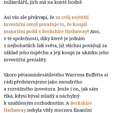
miliardářů, jich má na kontě hodně.
Asi vás ale překvapí, že
za svůj největší
investiční omyl považuje to, že koupil
majoritní podíl v Berkshire Hathaway
! Ano,
v té společnosti, díky které je jedním
z nejbohatších lidí světa, již všichni považují za
základ jeho úspěchu a její koupi za ukázku jeho
investiční geniality.
Skoro pětaosmdesátiletého Warrena Buffetta si
rádi představujeme jako moudrého
a rozvážného investora. Jenže i on, jak sám
říká, kdysi býval mladý a náchylný
k unáhleným rozhodnutím. A
Berkshire
Hathaway
nebyla vždy mocnou finanční