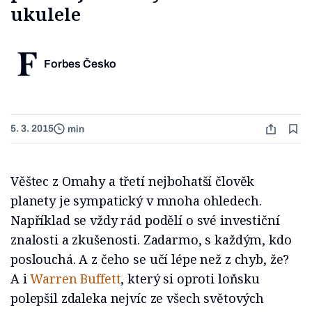
ukulele
Forbes Česko
5. 3. 2015
min
Věštec z Omahy a třetí nejbohatší člověk
planety je sympatický v mnoha ohledech.
Například se vždy rád podělí o své investiční
znalosti a zkušenosti. Zadarmo, s každým, kdo
poslouchá. A z čeho se učí lépe než z chyb, že?
A i
Warren Buffett
, který si oproti loňsku
polepšil zdaleka nejvíc ze všech světových