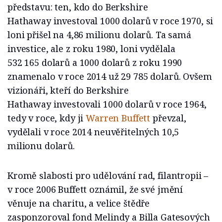
představu: ten, kdo do Berkshire
Hathaway investoval 1000 dolarů v roce 1970, si
loni přišel na 4,86 milionu dolarů. Ta samá
investice, ale z roku 1980, loni vydělala
532 165 dolarů a 1000 dolarů z roku 1990
znamenalo v roce 2014 už 29 785 dolarů. Ovšem
vizionáři, kteří do Berkshire
Hathaway investovali 1000 dolarů v roce 1964,
tedy v roce, kdy ji
Warren Buffett
převzal,
vydělali v roce 2014 neuvěřitelných 10,5
milionu dolarů.
Kromě slabosti pro udělování rad, filantropii –
v roce 2006 Buffett oznámil, že své jmění
věnuje na charitu, a velice štědře
zasponzoroval fond Melindy a Billa Gatesových