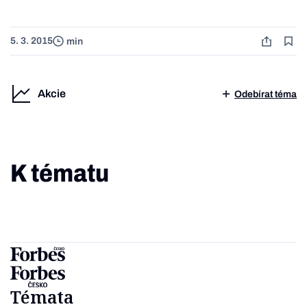
5. 3. 2015
min
Akcie
Odebírat téma
K tématu
Témata