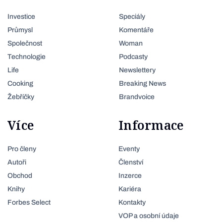
Investice
Speciály
Průmysl
Komentáře
Společnost
Woman
Technologie
Podcasty
Life
Newslettery
Cooking
Breaking News
Žebříčky
Brandvoice
Více
Informace
Pro členy
Eventy
Autoři
Členství
Obchod
Inzerce
Knihy
Kariéra
Forbes Select
Kontakty
VOP a osobní údaje