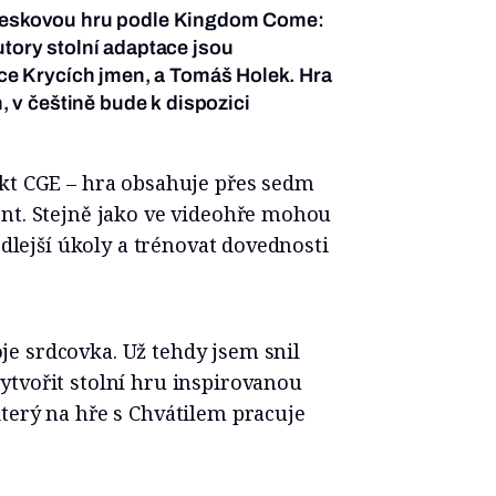
deskovou hru podle Kingdom Come:
tory stolní adaptace jsou
rce Krycích jmen, a Tomáš Holek. Hra
, v češtině bude k dispozici
ekt CGE – hra obsahuje přes sedm
ent. Stejně jako ve videohře mohou
edlejší úkoly a trénovat dovednosti
e srdcovka. Už tehdy jsem snil
ytvořit stolní hru inspirovanou
terý na hře s Chvátilem pracuje