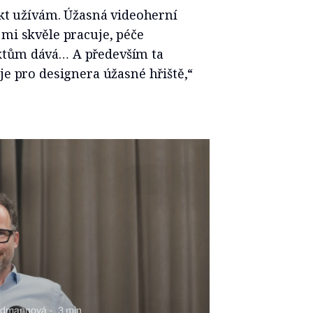
fakt užívám. Úžasná videoherní
 mi skvěle pracuje, péče
ktům dává… A především ta
je pro designera úžasné hřiště,“
riedmannová
3 min