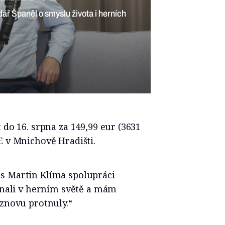
ardář Španěl o smyslu života i herních
 do 16. srpna za 149,99 eur (3631
E v Mnichově Hradišti.
s Martin Klíma spolupráci
čínali v herním světě a mám
 znovu protnuly.“