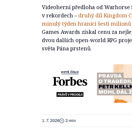
Videoherní předloha od Warhorse 
v rekordech –
druhý díl Kingdom C
minulý týden hranici šesti milion
Games Awards získal cenu za nejlep
dvou dalších open-world RPG projek
světa Pána prstenů.
1. 7. 2026
2 min