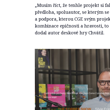
„Musím říct, že tenhle projekt si 
předloha, spoluautor, se kterým se
a podpora, kterou CGE svým proje
kombinace epičnosti a hravosti, to 
dodal autor deskové hry Chvátil.
BREAKING NEWS
Forbes Česko
2 min
Další milník pro český herní klenot. Kingdom Come 2 prodalo šest
milionů kopií
THE FORBES SHOW
Silvie F