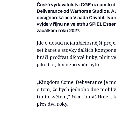
České vydavatelství CGE oznámilo 
Deliverance od Warhorse Studios. Au
designérská esa Vlaada Chvátil, tvů
vyjde v říjnu na veletrhu SPIEL Essen
začátkem roku 2027.
Jde o dosud nejambicióznější proj
set karet a stovky dalších kompon
hráči prožívat dějové linky, plnit v
jako boj, lov nebo sběr bylin.
„Kingdom Come: Deliverance je moj
o tom, že bych jednoho dne mohl v
tímto světem,“ říká Tomáš Holek, k
přes dva roky.