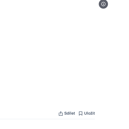
Foto Warhorse S
Sdílet
Uložit