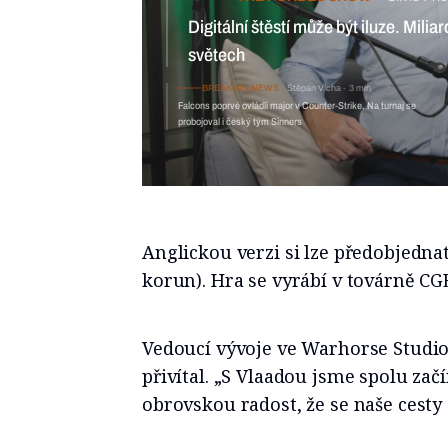
Digitální štěstí může být iluze. Mili
světech
BREAKING NEWS
Štěpán Vícha
3 min
Falcons poprvé ovládli major v Counter-Strike. Na turnaj se
probojoval i český tým Sinners
Anglickou verzi si lze předobjednat
korun). Hra se vyrábí v továrně CG
Vedoucí vývoje ve Warhorse Studio
přivítal. „S Vlaadou jsme spolu za
obrovskou radost, že se naše cesty